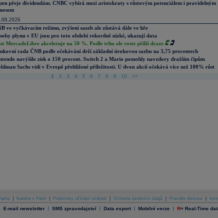
pen přeje dividendám. CNBC vybírá mezi aristokraty s růstovým potenciálem i pravidelným
nosem
.08.2026
B ve vyčkávacím režimu, zvýšení sazeb ale zůstává dále ve hře
soby plynu v EU jsou pro toto období rekordně nízké, ukazují data
st MercadoLibre akceleruje na 50 %. Podle trhu ale roste příliš draze
nkovní rada ČNB podle očekávání drží základní úrokovou sazbu na 3,75 procentech
ntendo navýšilo zisk o 150 procent. Switch 2 a Mario pomohly navzdory dražším čipům
ldman Sachs vidí v Evropě přehlížené příležitosti. U dvou akcií očekává více než 100% růst
1
2
3
4
5
6
7
8
9
10
>>
atria
|
Kariéra v Patrii
|
Podmínky užívání stránek
|
Ochrana osobních údajů
|
Pravidla diskuse
|
Inve
|
|
|
|
|
E-mail newsletter
SMS zpravodajství
Data export
Mobilní verze
R
=
Real-Time dat