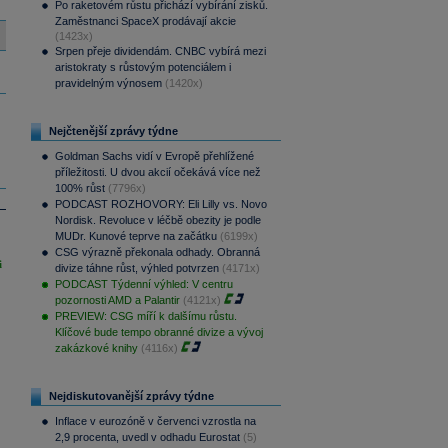
Po raketovém růstu přichází vybírání zisků.
Zaměstnanci SpaceX prodávají akcie
(1423x)
Srpen přeje dividendám. CNBC vybírá mezi
aristokraty s růstovým potenciálem i
pravidelným výnosem
(1420x)
Nejčtenější zprávy týdne
Goldman Sachs vidí v Evropě přehlížené
příležitosti. U dvou akcií očekává více než
100% růst
(7796x)
PODCAST ROZHOVORY: Eli Lilly vs. Novo
Nordisk. Revoluce v léčbě obezity je podle
MUDr. Kunové teprve na začátku
(6199x)
CSG výrazně překonala odhady. Obranná
i
divize táhne růst, výhled potvrzen
(4171x)
PODCAST Týdenní výhled: V centru
pozornosti AMD a Palantir
(4121x)
PREVIEW: CSG míří k dalšímu růstu.
Klíčové bude tempo obranné divize a vývoj
zakázkové knihy
(4116x)
Nejdiskutovanější zprávy týdne
Inflace v eurozóně v červenci vzrostla na
2,9 procenta, uvedl v odhadu Eurostat
(5)