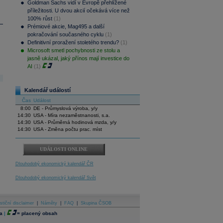
Goldman Sachs vidí v Evropě přehlížené
příležitosti. U dvou akcií očekává více než
100% růst
(1)
Prémiové akcie, Mag495 a další
pokračování současného cyklu
(1)
Definitivní proražení stoletého trendu?
(1)
Microsoft smetl pochybnosti ze stolu a
jasně ukázal, jaký přínos mají investice do
AI
(1)
Kalendář událostí
Čas
Událost
8:00
DE - Průmyslová výroba, y/y
14:30
USA - Míra nezaměstnanosti, s.a.
14:30
USA - Průměrná hodinová mzda, y/y
14:30
USA - Změna počtu prac. míst
UDÁLOSTI ONLINE
Dlouhodobý ekonomický kalendář ČR
Dlouhodobý ekonomický kalendář Svět
stiční disclaimer
|
Náměty
|
FAQ
|
Skupina ČSOB
a
|
=
placený obsah