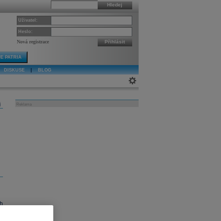
Hledej
Uživatel:
Heslo:
Nová registrace
Přihlásit
E PATRIA
DISKUSE
|
BLOG
j
Reklama
h
m