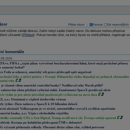
ázor
Přidat názor
Pavouk
Od nejnovějších
|
ístě můžete zahájit diskusi. Zatím nebyl zadán žádný názor. Do diskuse mohou přispívat
ášení uživatelé (
Přihlásit
). Pokud nemáte účet, na který byste se mohli přihlásit, registrujte se
lní komentáře
.08.2026
FA vs. FIFA a „tajné plány vytvořené bezcharakterními lidmi, které mají pochybné přínosy
o samotný fotbal“
ce Fedu se odsouvá, americký trh práce překvapil opět negativně
sychající řeky a ničivé požáry v Evropě. Klimatická rizika dopadají na průmysl, ekonomiku 
nanční trhy
 je vlastně cílem americké centrální banky? Nasliboval toho Warsh příliš?
 raketovém růstu přichází vybírání zisků. Zaměstnanci SpaceX prodávají akcie
věr týdne je pro akcie převážně pozitivní při vyčkávání na nová data
Z, a.s.: Oznámení o výplatě úrokového výnosu
rly týdne: Zlato nahoru a SpaceX k 10 bilionům dolarů
avní akcionář Volkswagenu je ve ztrátě, automobilku vyzval k rychlým opatřením
merční banka, a.s.: Výpis z obchodního rejstříku
sledky oznámily CSG a Gen Digital, Trump uvalil nová cla. Evropa zahájí opatrně
zbřesk: Koruna po holubičím překvapení ČNB v defenzivě
G výrazně překonala odhady. Obranná divize táhne růst, výhled potvrzen