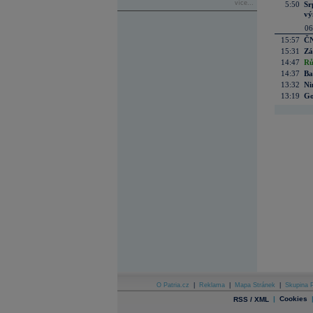
více...
5:50
Sr
vý
06
15:57
ČN
15:31
Zá
14:47
Rů
14:37
Ba
13:32
Ni
13:19
Go
O Patria.cz
|
Reklama
|
Mapa Stránek
|
Skupina P
|
Cookies
RSS / XML