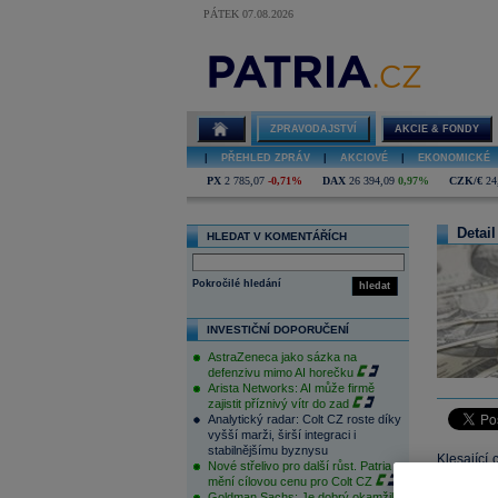
PÁTEK 07.08.2026
ZPRAVODAJSTVÍ
AKCIE & FONDY
|
PŘEHLED ZPRÁV
|
AKCIOVÉ
|
EKONOMICKÉ
PX
2 785,07
-0,71%
DAX
26 394,09
0,97%
CZK/€
24
Detail
HLEDAT V KOMENTÁŘÍCH
Pokročilé hledání
hledat
INVESTIČNÍ DOPORUČENÍ
AstraZeneca jako sázka na
defenzivu mimo AI horečku
Arista Networks: AI může firmě
zajistit příznivý vítr do zad
Analytický radar: Colt CZ roste díky
vyšší marži, širší integraci i
stabilnějšímu byznysu
Klesající
Nové střelivo pro další růst. Patria
nemovitos
mění cílovou cenu pro Colt CZ
Goldman Sachs: Je dobrý okamžik