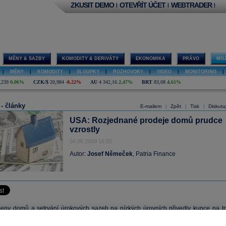
ZKUSIT DEMO
OTEVŘÍT ÚČET
WEBTRADER
|
|
|
MĚNY & SAZBY
KOMODITY & DERIVÁTY
EKONOMIKA
PRÁVO
MOJ
|
MĚNY
|
KOMODITY
|
SLOUPKY
|
ROZHOVORY
|
VIDEO
|
MONITORING
|
,239
0,06%
CZK/$
20,984
-0,22%
AU
4 342,16
2,47%
BRT
83,08
4,61%
 - články
E-mailem
Zpět
Tisk
Diskutu
|
|
|
USA: Rozjednané prodeje domů prudce
vzrostly
04.08.2009 16:50
Autor:
Josef Němeček
, Patria Finance
 ceny domů a setrvání
úrokových
sazeb
na nízkých úrovních přivedly kupce na tr
tí. Rozjednané prodeje domů ve Spojených státech v červnu překvapily výrazný