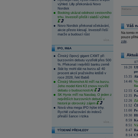
výhled. Lilly překonává Novo
Nordisk
Reklama
Booking ukázal odolnost cestovního
trhu. Investoři přešli i slabší výhled
Váš n
Novo Nordisk překonal očekávání,
akcie přesto klesají. Investoři řeší
Na tomto m
marže a budoucí růst
pouze přihl
více...
zde
.
IPO, M&A
Aktuá
Čínský čipový gigant CXMT při
burzovním debutu vystřelil přes 500
07
%. Překonal i největší banku země
16:20
UE
Stát by mohl dát na burzu až 40
pr
procent akcií pražského letiště v
15:35
Ak
roce 2028, řekl Babiš
14:46
Vy
Čínský Moonshot AI míří na burzu.
fi
Jeho model Kimi K3 znovu rozvířil
debatu o budoucnosti AI
12:55
Co
SK Hynix míří na Nasdaq. O jeden z
12:35
Po
největších burzovních debutů v
12:26
Zá
historii je obrovský zájem
11:52
ČE
Nová vlna mega IPO hýbe trhy.
11:00
Pe
Rychlé zařazování do indexů
10:30
Hl
přináší šance i rizika
8:59
Ko
více...
8:51
Vý
8:47
Ro
TÝDENNÍ PŘEHLEDY
8:14
CS