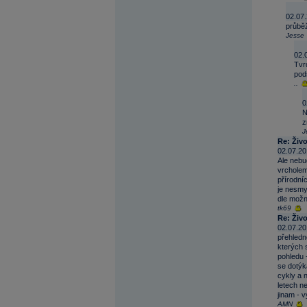
02.07.
průběž
Jesse
02.
Tvr
pod
..
0
N
z
J
Re: Živ
02.07.20
Ale nebu
vrcholem
přírodníc
je nesmy
dle možn
tk69
Re: Živ
02.07.20
přehledné
kterých s
pohledu -
se dotýk
cykly a 
letech n
jinam - 
AMN