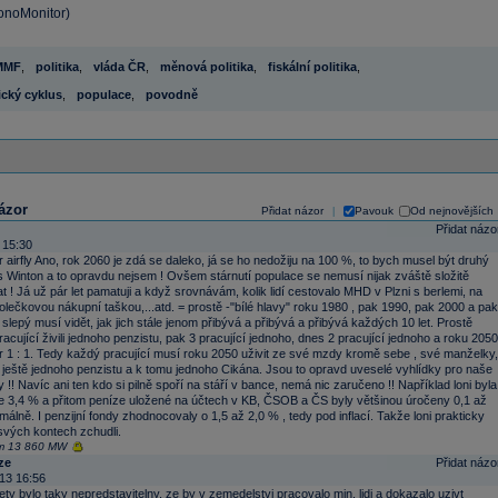
conoMonitor)
MMF
,
politika
,
vláda ČR
,
měnová politika
,
fiskální politika
,
cký cyklus
,
populace
,
povodně
ázor
Přidat názor
Pavouk
Od nejnovějších
|
Přidat názo
 15:30
r airfly Ano, rok 2060 je zdá se daleko, já se ho nedožiju na 100 %, to bych musel být druhý
s Winton a to opravdu nejsem ! Ovšem stárnutí populace se nemusí nijak zváště složitě
t ! Já už pár let pamatuji a když srovnávám, kolik lidí cestovalo MHD v Plzni s berlemi, na
olečkovou nákupní taškou,...atd. = prostě -"bílé hlavy" roku 1980 , pak 1990, pak 2000 a pak
i slepý musí vidět, jak jich stále jenom přibývá a přibývá a přibývá každých 10 let. Prostě
racující živili jednoho penzistu, pak 3 pracující jednoho, dnes 2 pracující jednoho a roku 2050
 1 : 1. Tedy každý pracující musí roku 2050 uživit ze své mzdy kromě sebe , své manželky,
 ještě jednoho penzistu a k tomu jednoho Cikána. Jsou to opravd uveselé vyhlídky pro naše
y !! Navíc ani ten kdo si pilně spoří na stáří v bance, nemá nic zaručeno !! Například loni byla
ce 3,4 % a přitom peníze uložené na účtech v KB, ČSOB a ČS byly většinou úročeny 0,1 až
álně. I penzijní fondy zhodnocovaly o 1,5 až 2,0 % , tedy pod inflací. Takže loni prakticky
svých kontech zchudli.
m 13 860 MW
ze
Přidat názo
13 16:56
ety bylo taky nepredstavitelny, ze by v zemedelstvi pracovalo min. lidi a dokazalo uzivt