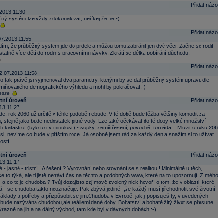
Přidat názo
2013 11:30
ný systém lze vždy zdokonalovat, neříkej že ne:-)
Přidat názo
07.2013 11:55
dím, že průběžný systém jde do prdele a můžou tomu zabránit jen dvě věci. Začne se rodit
statně více dětí do rodin s pracovními návyky. Zkrátí se délka pobírání důchodu.
Přidat názo
2.07.2013 11:58
o tak právě jsi vyjmenoval dva parametry, kterými by se dal průběžný systém upravit dle
miňovaného demografického výhledu a mohl by pokračovat:-)
esse
otní úroveň
Přidat názo
13 11:27
de, rok 2060 už určitě v téhle podobě nebude. V té době bude těžba většiny komodit za
, stejně jako bude nedostatek pitné vody. Lze také očekávat do té doby velké množství
h katastrof (bylo to i v minulosti) - sopky, zemětřesení, povodně, tornáda... Mluvit o roku 206
sl, nevíme co bude v příštím roce. Já osobně jsem rád za každý den a snažím si to užívat
ostí.
otní úroveň
Přidat názo
13 11:17
 - jasné - tristní ! A řešení ? Vyrovnání nebo srovnání se s realitou ! Minimálně u těch,
e to týká, ale ti jistě netráví čas na těchto a podobných www, které na to upozornují. Z mého
 a co to je chudoba ? Tvůj dozajista zajímavě zvolený nick hovoří o tom, že v oblasti, které
á - se chudoba takto neoznačuje. Pak zbývá jediné -,že každý musí přehodnotit své životní
náklady a potřeby a přizpůsobit se jim.Chudoba v Evropě, jak ji popisuješ ty, v uvedených
ebude nazývána chudobou,ale reáliemi dané doby. Bohatství a bohatě žitý život se přesune
výrazně na jih a na dálný východ, tam kde byl v dávných dobách :-)