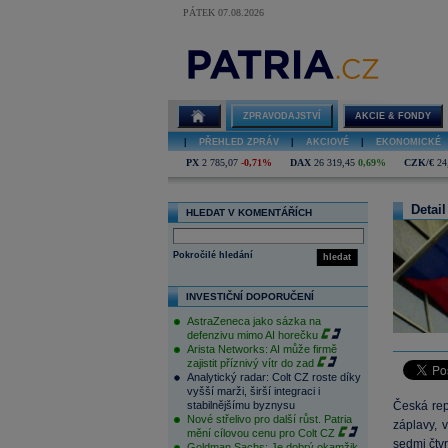
PÁTEK 07.08.2026
ZPRAVODAJSTVÍ
AKCIE & FONDY
|
PŘEHLED ZPRÁV
|
AKCIOVÉ
|
EKONOMICKÉ
PX
2 785,07
-0,71%
DAX
26 319,45
0,69%
CZK/€
24
Detail
HLEDAT V KOMENTÁŘÍCH
Pokročilé hledání
hledat
INVESTIČNÍ DOPORUČENÍ
AstraZeneca jako sázka na
defenzivu mimo AI horečku
Arista Networks: AI může firmě
zajistit příznivý vítr do zad
Analytický radar: Colt CZ roste díky
vyšší marži, širší integraci i
stabilnějšímu byznysu
Česká rep
Nové střelivo pro další růst. Patria
záplavy, 
mění cílovou cenu pro Colt CZ
sedmi čtvr
Goldman Sachs: Je dobrý okamžik