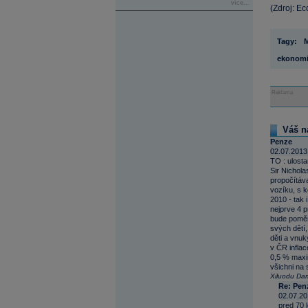
více...
(Zdroj: E
Tagy:
ekonomi
Reklama
Váš n
Penze
02.07.2013
TO : ulosta
Sir Nichola
propočítáva
vozíku, s k
2010 - tak 
nejprve 4 p
bude poměr
svých dětí,
děti a vnuk
v ČR infla
0,5 % maxim
všichni na 
Xiluodu Da
Re: Pen
02.07.20
pred 70 l