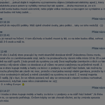
populaci.....pokud dojde k nejakemu vyznamnemu objevu (skladovani elektriny apod.), ktery
duktivitu prace potom ty vyhlidky nemusi byt tak spatne.....druha moznost je, ze si ti
i lidi sveta budou muset uskromnit, nebo prijde velka revoluce a navzajem se vymlatime a i t
ti budou mit holej zadek....
ze
Přidat názo
13 16:16
hl jít do nejvyšší politiky. Máš úplně shodné úvahy, jako politici... taky se toho nedožijí :-)))
ze
Přidat názo
13 15:41
 jsi narazil na řešení. V tom důchodu si budeš muset ty lidi, co na tebe budou dělat, sehnat.
š 3-5 osob a máš to.
Přidat názo
 12:48
vě věci 1.každý dnes pracující by mohl okamžitě dostávat téměř 2násobnou čistou mzdu,
stal vše co zaměstnavatele stojí, takže i ta prodavačka by rázem měla místo 10 tis 20 a pa
dně na stáří spořit. 2.kdo prostě do systému za celý život nepřispěje (nemluvím o těch co fak
emá z něj nárok vůbec co dostávat a už vůbec ne penzi založenou na průměrné mzdě. 2.
a si dnes kupuje mobily a hadry za tisíce i z podpory a na stáří hází bobek, tak možná by
 trochu přemýšlet ale závěr nic moc, protože o bod jedna nestojí vládní garnitura, protože by 
více svobodných občanů a méně závisláků na systému no a bod č. 2 nestojí majorita
 raději, žijí v iluzi, že se někdo postará než aby se stresovali s vlastní svobou rozhodnutí,
neckonců, kdyžtak zase něco znárodníme ne :o(((
D. is killing Europe
Přidat názo
13 14:27
 trouba si dnes kupuje mobily a hadry za tisíce i z podpory a na stáří hází bobek" Já třeba
en to, co opravdu potřebuju. Ovšem kdyby se tak chovali všichni, asi by zmizela spousta
ch míst.