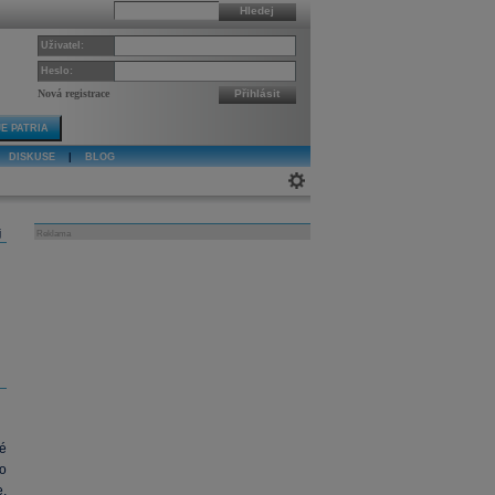
Hledej
Uživatel:
Heslo:
Nová registrace
Přihlásit
E PATRIA
DISKUSE
|
BLOG
j
Reklama
é
o
e,