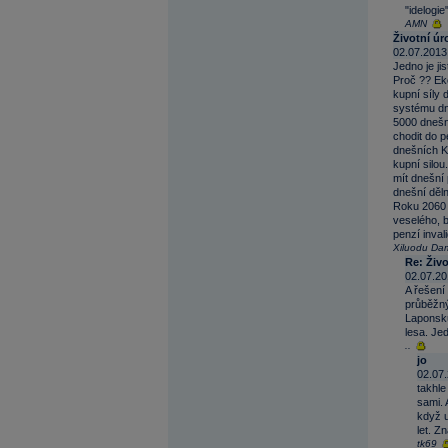
"idelogie
AMN
Životní úr
02.07.2013
Jedno je ji
Proč ?? Ek
kupní síly
systému dn
5000 dnešn
chodit do p
dnešních Kč
kupní silou
mít dnešní
dnešní děln
Roku 2060 
veselého, 
penzí inval
Xiluodu Da
Re: Živ
02.07.20
A řešení
průběžný
Laponsku 
lesa. Je
..
jo
02.07.
takhle 
sami. 
když u
let. Z
tk69