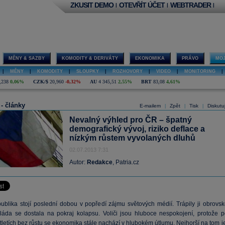
ZKUSIT DEMO
OTEVŘÍT ÚČET
WEBTRADER
|
|
|
MĚNY & SAZBY
KOMODITY & DERIVÁTY
EKONOMIKA
PRÁVO
MOJ
|
MĚNY
|
KOMODITY
|
SLOUPKY
|
ROZHOVORY
|
VIDEO
|
MONITORING
|
,238
0,06%
CZK/$
20,960
-0,32%
AU
4 345,51
2,55%
BRT
83,08
4,61%
 - články
E-mailem
Zpět
Tisk
Diskutu
|
|
|
Nevalný výhled pro ČR – špatný
demografický vývoj, riziko deflace a
nízkým růstem vyvolaných dluhů
02.07.2013 7:31
Autor:
Redakce
, Patria.cz
ublika stojí poslední dobou v popředí zájmu světových médií. Trápily ji obrovsk
vláda se dostala na pokraj kolapsu. Voliči jsou hluboce nespokojení, protože p
tletích bez růstu se ekonomika stále nachází v hlubokém útlumu. Nejhorší na tom j