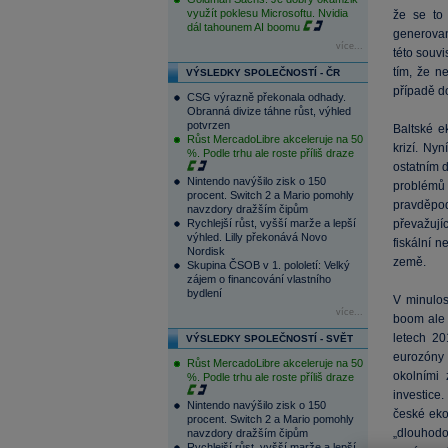
využít poklesu Microsoftu. Nvidia
že se to
dál tahounem AI boomu
generovan
více...
této souvi
tím, že n
VÝSLEDKY SPOLEČNOSTÍ - ČR
případě d
CSG výrazně překonala odhady.
Obranná divize táhne růst, výhled
potvrzen
Baltské e
Růst MercadoLibre akceleruje na 50
krizí. Ny
%. Podle trhu ale roste příliš draze
ostatním d
Nintendo navýšilo zisk o 150
problémů 
procent. Switch 2 a Mario pomohly
pravděpod
navzdory dražším čipům
Rychlejší růst, vyšší marže a lepší
převažují
výhled. Lilly překonává Novo
fiskální n
Nordisk
země.
Skupina ČSOB v 1. pololetí: Velký
zájem o financování vlastního
bydlení
V minulos
více...
boom ale 
letech 20
VÝSLEDKY SPOLEČNOSTÍ - SVĚT
eurozóny 
Růst MercadoLibre akceleruje na 50
okolními
%. Podle trhu ale roste příliš draze
investice
Nintendo navýšilo zisk o 150
české eko
procent. Switch 2 a Mario pomohly
„dlouhodo
navzdory dražším čipům
Rychlejší růst, vyšší marže a lepší