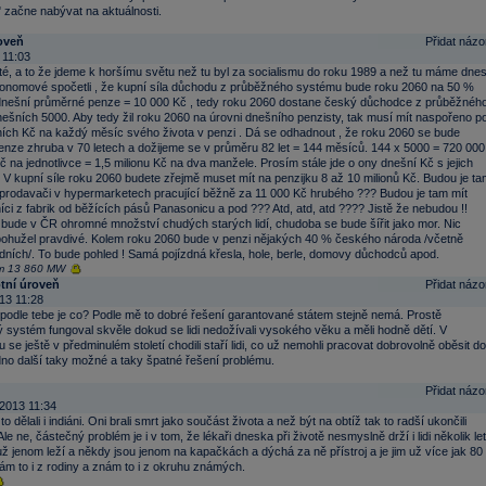
" začne nabývat na aktuálnosti.
oveň
Přidat názo
 11:03
sté, a to že jdeme k horšímu světu než tu byl za socialismu do roku 1989 a než tu máme dnes
onomové spočetli , že kupní síla důchodu z průběžného systému bude roku 2060 na 50 %
 dnešní průměrné penze = 10 000 Kč , tedy roku 2060 dostane český důchodce z průběžnéh
ešních 5000. Aby tedy žil roku 2060 na úrovni dnešního penzisty, tak musí mít naspořeno p
ích Kč na každý měsíc svého života v penzi . Dá se odhadnout , že roku 2060 se bude
enze zhruba v 70 letech a dožijeme se v průměru 82 let = 144 měsíců. 144 x 5000 = 720 000
 na jednotlivce = 1,5 milionu Kč na dva manžele. Prosím stále jde o ony dnešní Kč s jejich
. V kupní síle roku 2060 budete zřejmě muset mít na penzijku 8 až 10 milionů Kč. Budou je ta
 prodavači v hypermarketech pracující běžně za 11 000 Kč hrubého ??? Budou je tam mít
íci z fabrik od běžících pásů Panasonicu a pod ??? Atd, atd, atd ???? Jistě že nebudou !!
bude v ČR ohromné množství chudých starých lidí, chudoba se bude šířit jako mor. Nic
bohužel pravdivé. Kolem roku 2060 bude v penzi nějakých 40 % českého národa /včetně
idních/. To bude pohled ! Samá pojízdná křesla, hole, berle, domovy důchodců apod.
m 13 860 MW
otní úroveň
Přidat názo
13 11:28
 podle tebe je co? Podle mě to dobré řešení garantované státem stejně nemá. Prostě
 systém fungoval skvěle dokud se lidi nedožívali vysokého věku a měli hodně dětí. V
se ještě v předminulém století chodili staří lidi, co už nemohli pracovat dobrovolně oběsit do
dno další taky možné a taky špatné řešení problému.
Přidat názo
2013 11:34
to dělali i indiáni. Oni brali smrt jako součást života a než být na obtíž tak to radší ukončili
Ale ne, částečný problém je i v tom, že lékaři dneska při životě nesmyslně drží i lidi několik let 
ž jenom leží a někdy jsou jenom na kapačkách a dýchá za ně přístroj a je jim už více jak 80
nám to i z rodiny a znám to i z okruhu známých.