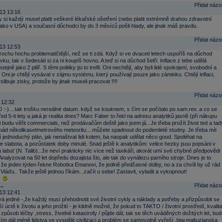
Přidat názo
13 13:16
y si každý musel platit veškeré lékařské ošetření (nebo platit extrémně drahou zdravotní
 jako v USA) a současní důchodci by do 3 měsíců pošli hlady, ale jinak máš pravdu.
Přidat názo
13 12:53
rochu hochu problematičtější, než se ti zdá. Když si ve dvaceti letech uspoříš na důchod
vku, tak v šedesáti si za ni koupíš hovno. A teď si na důchod šetři. Inflace z tebe udělá
tejně jako 2 pilíř. S těmi politiky jsi to trefil. Oni nechtějí, aby byli lidé spokojení, svobodní a
. Oni je chtějí vysávat v zájmu systému, který používají pouze jako záminku. Chtějí inflaci,
 slibuje zisky, protože by jinak museli pracovat !!!!
Přidat názo
 12:32
 :-)....tak trošku nereálné datum. když se kouknem, s čím se počítalo po sam.rev. a co se
řed 5-ti lety a jaká je realita dnes? Marc Faber to řekl na adresu analytiků jasně (při nákupu
ji budu věřit commercials, než prodávačům deště jako jsem já...Je třeba prožít život ted a tad
 pád několikasetmetrového meteoritu....můžete spadnout do podemleté studny. Je třeba mít
jednoduchý plán, jak nenaštvat lidi kolem, ba naopak udělat něco good. Spoléhat na
je slabota, a pozůstatek doby minulé. Snad ještě k analytikům: velice hezky jsou popsáni v
 labuť (N. Talib)...že neví prakticky nic více než taxikáři, akorát umí své chybné předpovědi
Analyzovat na 50 let dopředu dozajista šlo, ale tak do vynálezu parního stroje. Dnes je to
, že jeden týden řekne Robotka Emanovi, že jedině předčasné dolby, no a za chvíli by už rád
Vláďu.. Takže ještě jednou říkám...začít u sebe! Zastavit, vyladit a vykopnout!
..
Přidat názo
13 12:41
á jediné -,že každý musí přehodnotit své životní cykly a náklady a potřeby a přizpůsobit se
vší úctě k životu a jeho prožití - je klidně možné, že pokud to TAKTO / životní prostředí, kvalit
 způsob léčby ,stress, živelné katastrofy / půjde dál, tak se těch uváděných dožitých let, bud
čím dál méně lidstva ve vyspělé civilizaci a problém se samovolně vyřeší .btw.maltuzianska