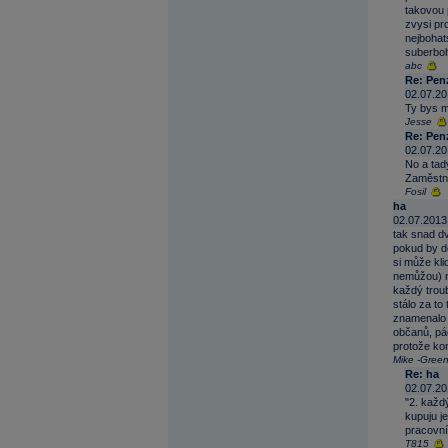
takovou 
zvysi pro
nejbohats
suberboha
abc
Re: Pen
02.07.20
Ty bys mo
Jesse
Re: Pen
02.07.20
No a tady
Zaměstná
Fosil
ha
02.07.2013
tak snad d
pokud by do
si může kli
nemůžou) n
každý troub
stálo za to
znamenalo 
občanů, páč
protože ko
Mike -Green 
Re: ha
02.07.20
"2. každý
kupuju j
pracovní
T815