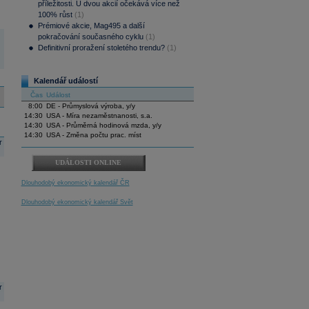
příležitosti. U dvou akcií očekává více než
100% růst
(1)
Prémiové akcie, Mag495 a další
pokračování současného cyklu
(1)
Definitivní proražení stoletého trendu?
(1)
Kalendář událostí
Čas
Událost
8:00
DE - Průmyslová výroba, y/y
14:30
USA - Míra nezaměstnanosti, s.a.
14:30
USA - Průměrná hodinová mzda, y/y
14:30
USA - Změna počtu prac. míst
r
UDÁLOSTI ONLINE
Dlouhodobý ekonomický kalendář ČR
Dlouhodobý ekonomický kalendář Svět
r