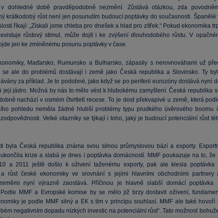
 v dohledné době pravděpodobně nezmění. Zůstává otázkou, zda povodněm
ý krátkodobý růst není jen posunutím budoucí poptávky do současnosti. Španělé 
slosti říkají: „Získali jsme chleba pro dnešek a hlad pro zítřek.“ Pokud ekonomika tr
eexistuje růstový stimul, může dojít i ke zvýšení dlouhodobého růstu. V opačné
ojde jen ke zmíněnému posunu poptávky v čase.
konomiky, Maďarsko, Rumunsko a Bulharsko, zápasily s nerovnováhami už pře
ní se ale do problémů dostávají i země jako Česká republika a Slovinsko. Ty byl
ávány za příklad. Je to podobné, jako když se po periferii eurozóny dostává nyní 
i její jádro. Možná by nás to mělo vést k hlubokému zamyšlení. Česká republika s
obně nachází v osmém čtvrtletí recese. To je dost překvapivé u země, která podl
cího pohledu neměla žádné hlubší problémy typu prudkého úvěrového boomu č
ezodpovědnosti. Velké otazníky se týkají i toho, jaký je budoucí potenciální růst té
ti byla Česká republika známa svou silnou průmyslovou bází a exporty. Exportn
ukončila krize a slabá je dnes i poptávka domácností. MMF poukazuje na to, že 
10 a 2011 ještě došlo k oživení taženému exporty, pak ale klesla poptávka 
a růst české ekonomiky ve srovnání s jejími hlavními obchodními partnery 
 zeměmi nyní výrazně zaostává. Příčinou je hlavně slabší domácí poptávka 
. Podle MMF a Evropské komise by se mělo již brzy dostavit oživení, fundamen
nomiky je podle MMF silný a EK s tím v principu souhlasí. MMF ale také hovoří 
bém negativním dopadu nízkých investic na potenciální růst“. Tato možnost bohuže