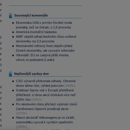
i
v
pí
Související komentáře
m
Ekonomika USA v prvním čtvrtletí rostla
pomaleji, než se čekalo, o 1,6 procenta
Americká investiční hádanka
MMF zlepšil odhad letošního růstu světové
d
ekonomiky na 3,3 procenta
y
Mezinárodní měnový fond zlepšil výhled
do
čínské ekonomiky, ale vyzval k reformám
e
Víkendář: EU se zabývá příliš mnoha
e
věcmi, to podstatné jí uniká
i
to
Nejčtenější zprávy dne
CSG výrazně překonala odhady. Obranná
divize táhne růst, výhled potvrzen
(4489x)
í
Goldman Sachs vidí v Evropě přehlížené
v
příležitosti. U dvou akcií očekává více než
z
100% růst
(2652x)
a
Po raketovém růstu přichází vybírání zisků.
a
Zaměstnanci SpaceX prodávají akcie
(2370x)
t
Hlavní akcionář Volkswagenu je ve ztrátě,
o
automobilku vyzval k rychlým opatřením
l
(1999x)