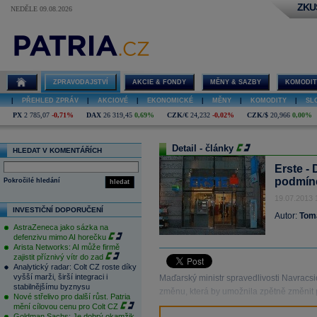
ZKU
NEDĚLE 09.08.2026
ZPRAVODAJSTVÍ
AKCIE & FONDY
MĚNY & SAZBY
KOMODIT
|
PŘEHLED ZPRÁV
|
AKCIOVÉ
|
EKONOMICKÉ
|
MĚNY
|
KOMODITY
|
SL
PX
2 785,07
-0,71%
DAX
26 319,45
0,69%
CZK/€
24,232
-0,02%
CZK/$
20,966
0,00%
Detail - články
HLEDAT V KOMENTÁŘÍCH
Erste -
podmín
Pokročilé hledání
hledat
19.07.2013 
INVESTIČNÍ DOPORUČENÍ
Autor:
Tom
AstraZeneca jako sázka na
defenzivu mimo AI horečku
Arista Networks: AI může firmě
zajistit příznivý vítr do zad
Analytický radar: Colt CZ roste díky
vyšší marži, širší integraci i
Maďarský ministr spravedlivosti Navracsic
stabilnějšímu byznysu
změnu, která by umožnila zpětně změnit
Nové střelivo pro další růst. Patria
mění cílovou cenu pro Colt CZ
Goldman Sachs: Je dobrý okamžik