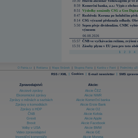
10:30
Hlavní akcionář Volkswagenu je ve z
8:59
Komerční banka, a.s.: Výpis z obchod
8:51
Výsledky oznámily CSG a Gen Digital
8:47
Rozbřesk: Koruna po holubičím přek
8:14
CSG výrazně překonala odhady. Obran
5:50
Srpen přeje dividendám. CNBC vybírá
výnosem
06.08.2026
15:57
ČNB ve vyčkávacím režimu, zvýšení s
15:31
Zásoby plynu v EU jsou pro toto obdo
1
2
3
4
O Patria.cz
|
Reklama
|
Mapa Stránek
|
Skupina Patria
|
Kariéra v Patrii
|
Podmínky uží
|
Cookies
|
|
RSS / XML
E-mail newsletter
SMS zpravod
Zpravodajství:
Akcie:
Akciové zprávy
Akcie ČEZ
Ekonomické zprávy
Akcie NWR
Zprávy o měnách a sazbách
Akcie Komerční banka
Zprávy o komoditách
Akcie Erste Bank
Zprávy o HDP
Akcie O2
ČNB
Akcie Kofola
Grexit
Akcie Apple
Brexit
Akcie Facebook
Volby v USA
Akcie BMW
Video zpravodajství
Akcie GE
Investiční komentáře
Akcie Moneta