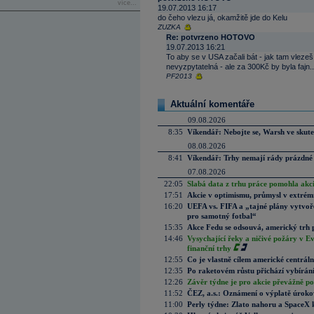
více...
19.07.2013 16:17
do čeho vlezu já, okamžitě jde do Kelu
ZUZKA
Re: potvrzeno HOTOVO
19.07.2013 16:21
To aby se v USA začali bát - jak tam vlezeš
nevyzpytatelná - ale za 300Kč by byla fajn..
PF2013
Aktuální komentáře
09.08.2026
8:35
Víkendář: Nebojte se, Warsh ve skute
08.08.2026
8:41
Víkendář: Trhy nemají rády prázdné 
07.08.2026
22:05
Slabá data z trhu práce pomohla akc
17:51
Akcie v optimismu, průmysl v extrémn
16:20
UEFA vs. FIFA a „tajné plány vytvoř
pro samotný fotbal“
15:35
Akce Fedu se odsouvá, americký trh 
14:46
Vysychající řeky a ničivé požáry v E
finanční trhy
12:55
Co je vlastně cílem americké centrál
12:35
Po raketovém růstu přichází vybírán
12:26
Závěr týdne je pro akcie převážně po
11:52
ČEZ, a.s.: Oznámení o výplatě úrok
11:00
Perly týdne: Zlato nahoru a SpaceX 