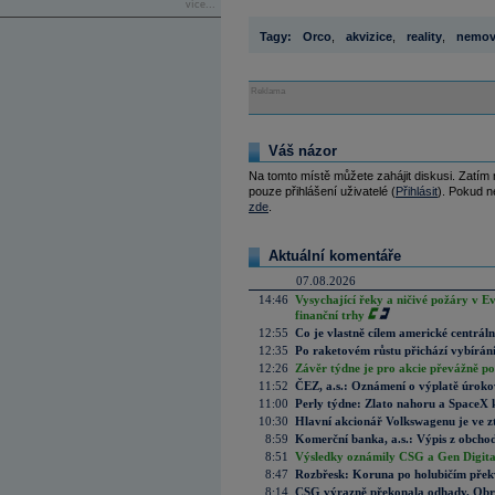
více...
Tagy:
Orco
,
akvizice
,
reality
,
nemovi
Reklama
Váš názor
Na tomto místě můžete zahájit diskusi. Zatím
pouze přihlášení uživatelé (
Přihlásit
). Pokud ne
zde
.
Aktuální komentáře
07.08.2026
14:46
Vysychající řeky a ničivé požáry v E
finanční trhy
12:55
Co je vlastně cílem americké centrál
12:35
Po raketovém růstu přichází vybírán
12:26
Závěr týdne je pro akcie převážně po
11:52
ČEZ, a.s.: Oznámení o výplatě úrok
11:00
Perly týdne: Zlato nahoru a SpaceX 
10:30
Hlavní akcionář Volkswagenu je ve z
8:59
Komerční banka, a.s.: Výpis z obchod
8:51
Výsledky oznámily CSG a Gen Digital
8:47
Rozbřesk: Koruna po holubičím přek
8:14
CSG výrazně překonala odhady. Obran