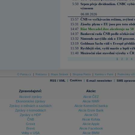
5:50
Srpen přeje dividendám. CNBC vybírá
výnosem
06.08.2026
15:57
ČNB ve vyčkávacím režimu, zvýšení s
15:31
Zásoby plynu v EU jsou pro toto obdo
14:47
Růst MercadoLibre akceleruje na 50 %
14:37
Bankovní rada ČNB podle očekávání 
13:32
Nintendo navýšilo zisk o 150 procen
13:19
Goldman Sachs vidí v Evropě přehlíže
11:59
Rychlejší růst, vyšší marže a lepší v
11:40
Meziroční růst stavební výroby v ČR
1
2
3
4
O Patria.cz
|
Reklama
|
Mapa Stránek
|
Skupina Patria
|
Kariéra v Patrii
|
Podmínky uží
|
Cookies
|
|
RSS / XML
E-mail newsletter
SMS zpravod
Zpravodajství:
Akcie:
Akciové zprávy
Akcie ČEZ
Ekonomické zprávy
Akcie NWR
Zprávy o měnách a sazbách
Akcie Komerční banka
Zprávy o komoditách
Akcie Erste Bank
Zprávy o HDP
Akcie O2
ČNB
Akcie Kofola
Grexit
Akcie Apple
Brexit
Akcie Facebook
Volby v USA
Akcie BMW