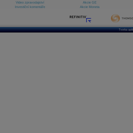
Video zpravodajství
Akcie GE
Investiční komentáře
Akcie Moneta
Tvorba apl