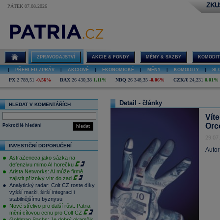
ZKU
PÁTEK 07.08.2026
ZPRAVODAJSTVÍ
AKCIE & FONDY
MĚNY & SAZBY
KOMODIT
|
PŘEHLED ZPRÁV
|
AKCIOVÉ
|
EKONOMICKÉ
|
MĚNY
|
KOMODITY
|
SL
PX
2 789,51
-0,56%
DAX
26 430,38
1,11%
NDQ
26 348,35
-0,06%
CZK/€
24,231
0,01%
Detail - články
HLEDAT V KOMENTÁŘÍCH
Vít
Orc
Pokročilé hledání
hledat
29.07
INVESTIČNÍ DOPORUČENÍ
Autor
AstraZeneca jako sázka na
defenzivu mimo AI horečku
Arista Networks: AI může firmě
zajistit příznivý vítr do zad
Analytický radar: Colt CZ roste díky
vyšší marži, širší integraci i
stabilnějšímu byznysu
Nové střelivo pro další růst. Patria
mění cílovou cenu pro Colt CZ
Goldman Sachs: Je dobrý okamžik