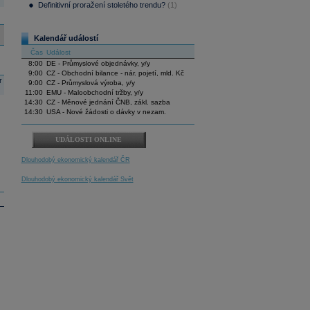
Definitivní proražení stoletého trendu?
(1)
Kalendář událostí
Čas
Událost
8:00
DE - Průmyslové objednávky, y/y
9:00
CZ - Obchodní bilance - nár. pojetí, mld. Kč
r
9:00
CZ - Průmyslová výroba, y/y
11:00
EMU - Maloobchodní tržby, y/y
14:30
CZ - Měnové jednání ČNB, zákl. sazba
14:30
USA - Nové žádosti o dávky v nezam.
UDÁLOSTI ONLINE
Dlouhodobý ekonomický kalendář ČR
Dlouhodobý ekonomický kalendář Svět