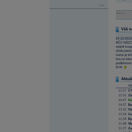
více...
Reklama
Váš n
24.10.2013
MŮJ NÁZOR 
stejně kou
účelu,který
nutno je br
hra,ve kter
podlehnout 
BOB
Aktuá
06
15:57
ČN
15:31
Zá
14:47
Rů
14:37
Ba
13:32
Ni
13:19
Go
11:59
Ry
11:40
Me
11:37
Za