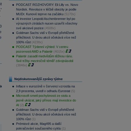
t
PODCAST ROZHOVORY: Eli Lilly vs. Novo
“
Nordisk. Revoluce v léčbě obezity je podle
MUDr. Kunové teprve na začátku
(5170x)
.
AI investor Leopold Aschenbrenner byl po
výrazných ztrátách nucen uzavřít všechny
0
své akciové pozice
(4508x)
e
Goldman Sachs vidí v Evropě přehlížené
e
příležitosti. U dvou akcií očekává více než
100% růst
(4238x)
PODCAST Týdenní výhled: V centru
pozornosti AMD a Palantir
(4015x)
Palantir zasadil medvědům těžkou ránu.
Své tržby meziročně téměř zdvojnásobil
(3846x)
Nejdiskutovanější zprávy týdne
ak
Inflace v eurozóně v červenci vzrostla na
2,9 procenta, uvedl v odhadu Eurostat
(5)
Microsoft smetl pochybnosti ze stolu a
jasně ukázal, jaký přínos mají investice do
AI
(2)
Goldman Sachs vidí v Evropě přehlížené
příležitosti. U dvou akcií očekává více než
100% růst
(1)
Prémiové akcie, Mag495 a další
pokračování současného cyklu
(1)