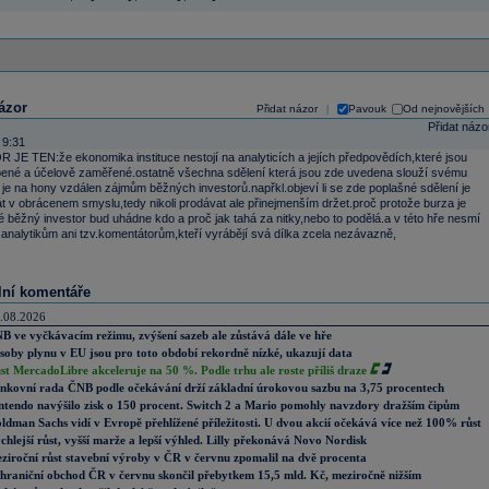
ázor
Přidat názor
Pavouk
Od nejnovějších
|
Přidat názo
 9:31
JE TEN:že ekonomika instituce nestojí na analyticích a jejích předpovědích,které jsou
pené a účelově zaměřené.ostatně všechna sdělení která jsou zde uvedena slouží svému
 je na hony vzdálen zájmům běžných investorů.napřkl.objeví li se zde poplašné sdělení je
át v obrácenem smyslu,tedy nikoli prodávat ale přinejmenším držet.proč protože burza je
é běžný investor bud uhádne kdo a proč jak tahá za nitky,nebo to podělá.a v této hře nesmí
analytikům ani tzv.komentátorům,kteří vyrábějí svá dílka zcela nezávazně,
lní komentáře
.08.2026
B ve vyčkávacím režimu, zvýšení sazeb ale zůstává dále ve hře
soby plynu v EU jsou pro toto období rekordně nízké, ukazují data
st MercadoLibre akceleruje na 50 %. Podle trhu ale roste příliš draze
nkovní rada ČNB podle očekávání drží základní úrokovou sazbu na 3,75 procentech
ntendo navýšilo zisk o 150 procent. Switch 2 a Mario pomohly navzdory dražším čipům
ldman Sachs vidí v Evropě přehlížené příležitosti. U dvou akcií očekává více než 100% růst
chlejší růst, vyšší marže a lepší výhled. Lilly překonává Novo Nordisk
ziroční růst stavební výroby v ČR v červnu zpomalil na dvě procenta
hraniční obchod ČR v červnu skončil přebytkem 15,5 mld. Kč, meziročně nižším