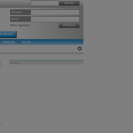
Hledej
Uživatel:
Heslo:
Nová registrace
Přihlásit
E PATRIA
DISKUSE
|
BLOG
j
Reklama