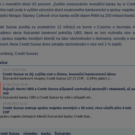
 v investiční divizi 63 procent. „Dalším omezováním investiční banky by si Credi
hla najít cestu k vyšším výnosům divizí soukromého bankovnictví a správy majetku,
lytici Morgan Stanley. Celkově chce banka snížit objem RWA na 250 miliard franků
dit Suisse posílily za posledních 12 měsíců na burze v Curychu o bezmála 4
zatímco akcie švýcarské bankovní jedničky UBS, která se loni rozhodla více s
a správu majetku movitých klientů na úkor obchodování s dluhopisy, vzrostly o víc
cent. Akcie Credit Suisse dnes zahájily obchodování o více než 2 % slabší.
oomberg, Credit Suisse)
více:
25.07.2013 9:59
Credit Suisse ve 2Q zvýšila zisk o třetinu. Investiční bankovnictví táhne
Švýcarské bankovní skupiny Credit Suisse (27,71 CHF, -2,43%) platící z...
07.08.2013 15:36
Švýcaři: Nechť UBS a Credit Suisse případně zachraňují akcionáři i vkladatelé, až p
stát
í švýcarské banky UBS a Credit Suisse by měli v případě ohr...
24.09.2013 11:11
Credit Suisse stahuje správu majetku movitých z 50 zemí, chce ušetřit přes 4 mld.
CHF
správu majetku bohatých klientů švýcarské banky Credit Suis...
redit Suisse
,
výsledky
,
banky
,
Švýcarsko