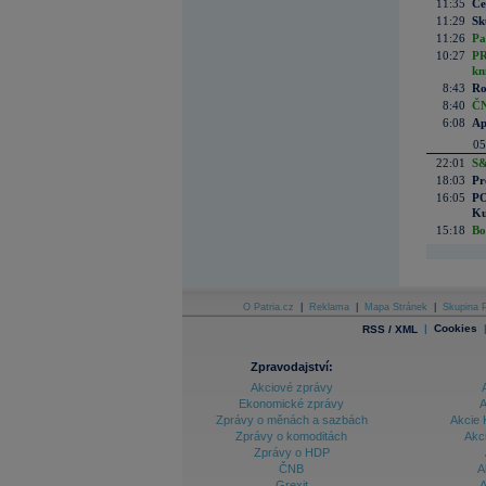
11:35
Če
11:29
Sk
11:26
Pa
10:27
PR
kn
8:43
Ro
8:40
ČN
6:08
Ap
05
22:01
S&
18:03
Pr
16:05
PO
Ku
15:18
Bo
O Patria.cz
|
Reklama
|
Mapa Stránek
|
Skupina P
|
Cookies
RSS / XML
Zpravodajství:
Akciové zprávy
Ekonomické zprávy
A
Zprávy o měnách a sazbách
Akcie 
Zprávy o komoditách
Akc
Zprávy o HDP
ČNB
A
Grexit
A