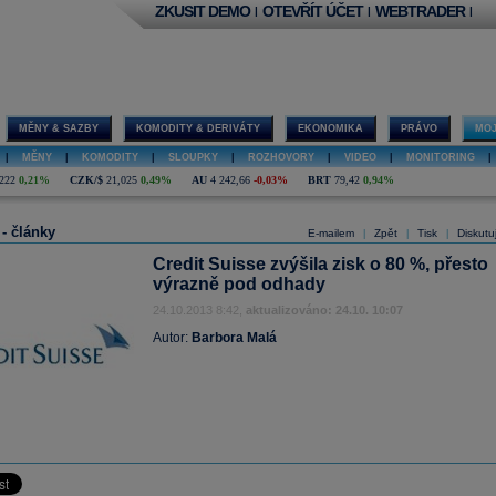
ZKUSIT DEMO
OTEVŘÍT ÚČET
WEBTRADER
|
|
|
MĚNY & SAZBY
KOMODITY & DERIVÁTY
EKONOMIKA
PRÁVO
MOJ
|
MĚNY
|
KOMODITY
|
SLOUPKY
|
ROZHOVORY
|
VIDEO
|
MONITORING
|
222
0,21%
CZK/$
21,025
0,49%
AU
4 242,66
-0,03%
BRT
79,42
0,94%
 - články
E-mailem
Zpět
Tisk
Diskutu
|
|
|
Credit Suisse zvýšila zisk o 80 %, přesto
výrazně pod odhady
24.10.2013 8:42,
aktualizováno: 24.10. 10:07
Autor:
Barbora Malá