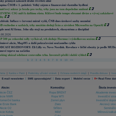
ský průmysl zakončil druhé čtvrtletí silně
upina ČSOB v 1. pololetí: Velký zájem o financování vlastního bydlení
měťový sektor je brzda pro techy, trhy jsou na tom dopoledne smíšeně
EVIEW: CSG míří k dalšímu růstu. Klíčové bude tempo obranné divize a vývoj zakázkové
ihy
zbřesk: Inflace v červenci mírně vyšší, ČNB dnes úrokové sazby nezmění
B rozhodne o sazbách, trhy mezitím sledují Írán a závislost Microsoftu na OpenAI
ple není AI firma. Jeho síla stojí na produktech, ekosystému a disciplíně
.08.2026
P 500 po rekordní rally vyčkával, trh sleduje Hormuz i výsledkovou sezónu
émiové akcie, Mag495 a další pokračování současného cyklu
DCAST ROZHOVORY: Eli Lilly vs. Novo Nordisk. Revoluce v léčbě obezity je podle MUDr
nové teprve na začátku
oking ukázal odolnost cestovního trhu. Investoři přešli i slabší výhled
1
2
3
4
5
6
7
8
9
10
>>
atria
|
Kariéra v Patrii
|
Podmínky užívání stránek
|
Ochrana osobních údajů
|
Pravidla diskuse
|
Inve
|
|
|
|
|
E-mail newsletter
SMS zpravodajství
Data export
Mobilní verze
R
=
Real-Time dat
Akcie:
Komodity:
Škola invest
Akcie ČEZ
Ropa BRENT
Akademie inves
kcie NWR
Ropa WTI
Investiční stra
Komerční banka
Zemní plyn
Investiční dopo
ie Erste Bank
Zlato
Akciový slov
Akcie O2
Stříbro
Semináře
kcie Kofola
Měď
Měnová kalku
kcie Apple
Cukr