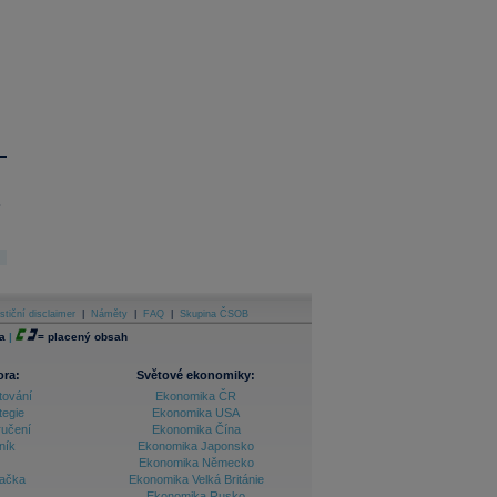
.
stiční disclaimer
|
Náměty
|
FAQ
|
Skupina ČSOB
a
|
=
placený obsah
ora:
Světové ekonomiky:
tování
Ekonomika ČR
tegie
Ekonomika USA
ručení
Ekonomika Čína
ník
Ekonomika Japonsko
Ekonomika Německo
lačka
Ekonomika Velká Británie
Ekonomika Rusko