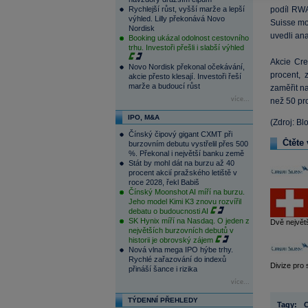
Rychlejší růst, vyšší marže a lepší
podíl RWA
výhled. Lilly překonává Novo
Suisse mo
Nordisk
uvedli ana
Booking ukázal odolnost cestovního
trhu. Investoři přešli i slabší výhled
Akcie Cre
Novo Nordisk překonal očekávání,
procent, 
akcie přesto klesají. Investoři řeší
marže a budoucí růst
zaměřit n
více...
než 50 pro
IPO, M&A
(Zdroj: Bl
Čínský čipový gigant CXMT při
Čtěte 
burzovním debutu vystřelil přes 500
%. Překonal i největší banku země
Stát by mohl dát na burzu až 40
procent akcií pražského letiště v
roce 2028, řekl Babiš
Čínský Moonshot AI míří na burzu.
Jeho model Kimi K3 znovu rozvířil
debatu o budoucnosti AI
SK Hynix míří na Nasdaq. O jeden z
Dvě největš
největších burzovních debutů v
historii je obrovský zájem
Nová vlna mega IPO hýbe trhy.
Rychlé zařazování do indexů
Divize pro 
přináší šance i rizika
více...
TÝDENNÍ PŘEHLEDY
Tagy:
C