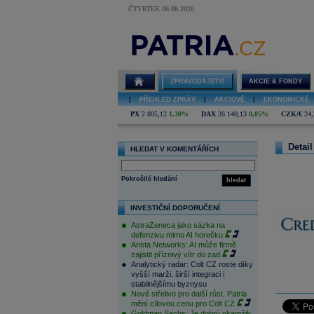
ČTVRTEK 06.08.2026
ZPRAVODAJSTVÍ
AKCIE & FONDY
|
PŘEHLED ZPRÁV
|
AKCIOVÉ
|
EKONOMICKÉ
PX
2 805,12
1,30%
DAX
26 140,13
0,05%
CZK/€
24,
Detail
HLEDAT V KOMENTÁŘÍCH
Pokročilé hledání
hledat
INVESTIČNÍ DOPORUČENÍ
AstraZeneca jako sázka na
defenzivu mimo AI horečku
Arista Networks: AI může firmě
zajistit příznivý vítr do zad
Analytický radar: Colt CZ roste díky
vyšší marži, širší integraci i
stabilnějšímu byznysu
Nové střelivo pro další růst. Patria
mění cílovou cenu pro Colt CZ
Goldman Sachs: Je dobrý okamžik