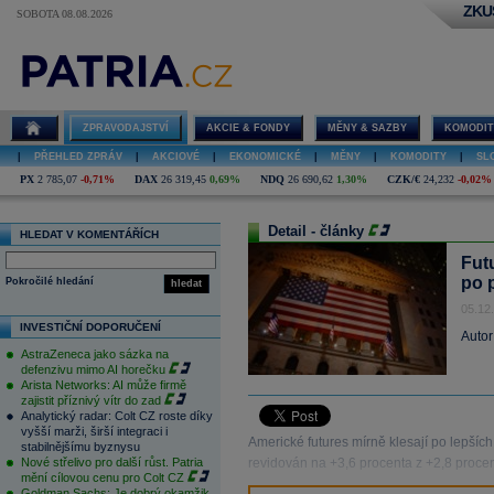
ZKU
SOBOTA 08.08.2026
ZPRAVODAJSTVÍ
AKCIE & FONDY
MĚNY & SAZBY
KOMODIT
|
PŘEHLED ZPRÁV
|
AKCIOVÉ
|
EKONOMICKÉ
|
MĚNY
|
KOMODITY
|
SL
PX
2 785,07
-0,71%
DAX
26 319,45
0,69%
NDQ
26 690,62
1,30%
CZK/€
24,232
-0,02%
Detail - články
HLEDAT V KOMENTÁŘÍCH
Futu
po 
Pokročilé hledání
hledat
05.12
INVESTIČNÍ DOPORUČENÍ
Autor
AstraZeneca jako sázka na
defenzivu mimo AI horečku
Arista Networks: AI může firmě
zajistit příznivý vítr do zad
Analytický radar: Colt CZ roste díky
vyšší marži, širší integraci i
Americké futures mírně klesají po lepší
stabilnějšímu byznysu
Nové střelivo pro další růst. Patria
revidován na +3,6 procenta z +2,8 proce
mění cílovou cenu pro Colt CZ
Goldman Sachs: Je dobrý okamžik