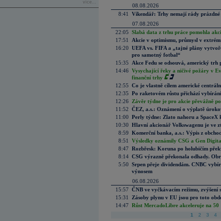
více...
08.08.2026
8:41
Víkendář: Trhy nemají rády prázdné 
07.08.2026
22:05
Slabá data z trhu práce pomohla akc
17:51
Akcie v optimismu, průmysl v extrémn
16:20
UEFA vs. FIFA a „tajné plány vytvoř
pro samotný fotbal“
15:35
Akce Fedu se odsouvá, americký trh 
14:46
Vysychající řeky a ničivé požáry v E
finanční trhy
12:55
Co je vlastně cílem americké centrál
12:35
Po raketovém růstu přichází vybírán
12:26
Závěr týdne je pro akcie převážně po
11:52
ČEZ, a.s.: Oznámení o výplatě úrok
11:00
Perly týdne: Zlato nahoru a SpaceX 
10:30
Hlavní akcionář Volkswagenu je ve z
8:59
Komerční banka, a.s.: Výpis z obchod
8:51
Výsledky oznámily CSG a Gen Digital
8:47
Rozbřesk: Koruna po holubičím přek
8:14
CSG výrazně překonala odhady. Obran
5:50
Srpen přeje dividendám. CNBC vybírá
výnosem
06.08.2026
15:57
ČNB ve vyčkávacím režimu, zvýšení s
15:31
Zásoby plynu v EU jsou pro toto obdo
14:47
Růst MercadoLibre akceleruje na 50 %
1
2
3
4