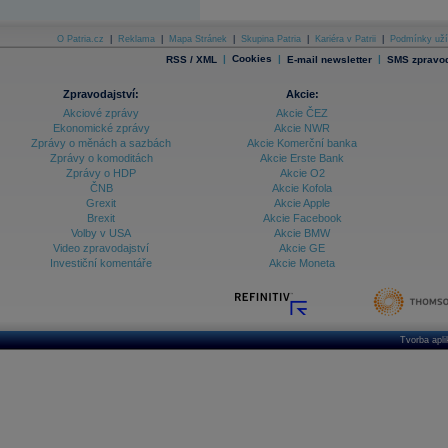
O Patria.cz
|
Reklama
|
Mapa Stránek
|
Skupina Patria
|
Kariéra v Patrii
|
Podmínky uží
|
Cookies
|
|
RSS / XML
E-mail newsletter
SMS zpravod
Zpravodajství:
Akcie:
Akciové zprávy
Akcie ČEZ
Ekonomické zprávy
Akcie NWR
Zprávy o měnách a sazbách
Akcie Komerční banka
Zprávy o komoditách
Akcie Erste Bank
Zprávy o HDP
Akcie O2
ČNB
Akcie Kofola
Grexit
Akcie Apple
Brexit
Akcie Facebook
Volby v USA
Akcie BMW
Video zpravodajství
Akcie GE
Investiční komentáře
Akcie Moneta
Tvorba apl