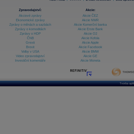
Zpravodajství:
Akcie:
Akciové zprávy
Akcie ČEZ
Ekonomické zprávy
Akcie NWR
Zprávy o měnách a sazbách
Akcie Komerční banka
Zprávy o komoditách
Akcie Erste Bank
Zprávy o HDP
Akcie O2
ČNB
Akcie Kofola
Grexit
Akcie Apple
Brexit
Akcie Facebook
Volby v USA
Akcie BMW
Video zpravodajství
Akcie GE
Investiční komentáře
Akcie Moneta
Tvorba apl