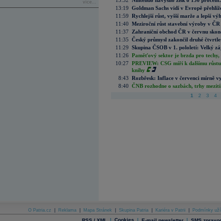
13:32
Nintendo navýšilo zisk o 150 procen
více...
13:19
Goldman Sachs vidí v Evropě přehlíže
11:59
Rychlejší růst, vyšší marže a lepší v
11:40
Meziroční růst stavební výroby v ČR
11:37
Zahraniční obchod ČR v červnu skonč
11:35
Český průmysl zakončil druhé čtvrtlet
11:29
Skupina ČSOB v 1. pololetí: Velký zá
11:26
Paměťový sektor je brzda pro techy,
10:27
PREVIEW: CSG míří k dalšímu růstu.
knihy
8:43
Rozbřesk: Inflace v červenci mírně v
8:40
ČNB rozhodne o sazbách, trhy mezitím
1
2
3
4
O Patria.cz
|
Reklama
|
Mapa Stránek
|
Skupina Patria
|
Kariéra v Patrii
|
Podmínky uží
|
Cookies
|
|
RSS / XML
E-mail newsletter
SMS zpravod