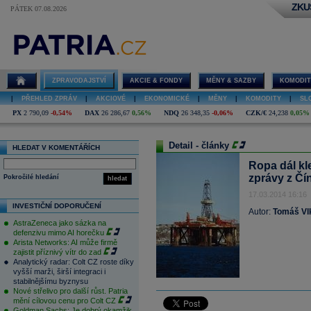
ZKU
PÁTEK 07.08.2026
ZPRAVODAJSTVÍ
AKCIE & FONDY
MĚNY & SAZBY
KOMODIT
|
PŘEHLED ZPRÁV
|
AKCIOVÉ
|
EKONOMICKÉ
|
MĚNY
|
KOMODITY
|
SL
PX
2 790,09
-0,54%
DAX
26 286,67
0,56%
NDQ
26 348,35
-0,06%
CZK/€
24,238
0,05%
Detail - články
HLEDAT V KOMENTÁŘÍCH
Ropa dál kle
zprávy z Čí
Pokročilé hledání
hledat
17.03.2014 16:16
INVESTIČNÍ DOPORUČENÍ
Autor:
Tomáš Vl
AstraZeneca jako sázka na
defenzivu mimo AI horečku
Arista Networks: AI může firmě
zajistit příznivý vítr do zad
Analytický radar: Colt CZ roste díky
vyšší marži, širší integraci i
stabilnějšímu byznysu
Nové střelivo pro další růst. Patria
mění cílovou cenu pro Colt CZ
Goldman Sachs: Je dobrý okamžik