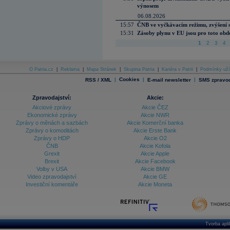
výnosem
06.08.2026
15:57
ČNB ve vyčkávacím režimu, zvýšení s
15:31
Zásoby plynu v EU jsou pro toto obdo
1
2
3
4
O Patria.cz
|
Reklama
|
Mapa Stránek
|
Skupina Patria
|
Kariéra v Patrii
|
Podmínky uží
|
Cookies
|
|
RSS / XML
E-mail newsletter
SMS zpravod
Zpravodajství:
Akcie:
Akciové zprávy
Akcie ČEZ
Ekonomické zprávy
Akcie NWR
Zprávy o měnách a sazbách
Akcie Komerční banka
Zprávy o komoditách
Akcie Erste Bank
Zprávy o HDP
Akcie O2
ČNB
Akcie Kofola
Grexit
Akcie Apple
Brexit
Akcie Facebook
Volby v USA
Akcie BMW
Video zpravodajství
Akcie GE
Investiční komentáře
Akcie Moneta
Tvorba apl