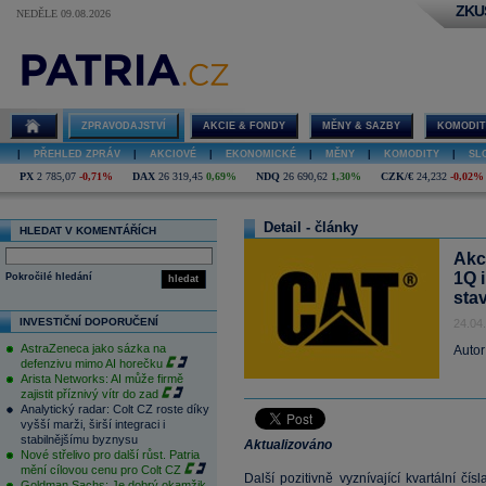
ZKU
NEDĚLE 09.08.2026
ZPRAVODAJSTVÍ
AKCIE & FONDY
MĚNY & SAZBY
KOMODIT
|
PŘEHLED ZPRÁV
|
AKCIOVÉ
|
EKONOMICKÉ
|
MĚNY
|
KOMODITY
|
SL
PX
2 785,07
-0,71%
DAX
26 319,45
0,69%
NDQ
26 690,62
1,30%
CZK/€
24,232
-0,02%
Detail - články
HLEDAT V KOMENTÁŘÍCH
Akci
1Q 
Pokročilé hledání
hledat
sta
INVESTIČNÍ DOPORUČENÍ
24.04
AstraZeneca jako sázka na
Autor
defenzivu mimo AI horečku
Arista Networks: AI může firmě
zajistit příznivý vítr do zad
Analytický radar: Colt CZ roste díky
vyšší marži, širší integraci i
stabilnějšímu byznysu
Aktualizováno
Nové střelivo pro další růst. Patria
mění cílovou cenu pro Colt CZ
Další pozitivně vyznívající kvartální čí
Goldman Sachs: Je dobrý okamžik