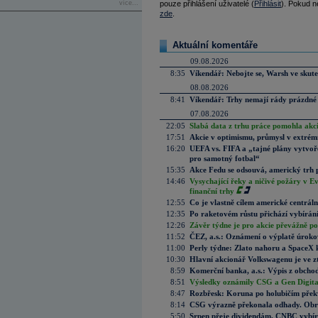
více...
pouze přihlášení uživatelé (
Přihlásit
). Pokud ne
zde
.
Aktuální komentáře
09.08.2026
8:35
Víkendář: Nebojte se, Warsh ve skute
08.08.2026
8:41
Víkendář: Trhy nemají rády prázdné 
07.08.2026
22:05
Slabá data z trhu práce pomohla akc
17:51
Akcie v optimismu, průmysl v extrémn
16:20
UEFA vs. FIFA a „tajné plány vytvoř
pro samotný fotbal“
15:35
Akce Fedu se odsouvá, americký trh 
14:46
Vysychající řeky a ničivé požáry v E
finanční trhy
12:55
Co je vlastně cílem americké centrál
12:35
Po raketovém růstu přichází vybírán
12:26
Závěr týdne je pro akcie převážně po
11:52
ČEZ, a.s.: Oznámení o výplatě úrok
11:00
Perly týdne: Zlato nahoru a SpaceX 
10:30
Hlavní akcionář Volkswagenu je ve z
8:59
Komerční banka, a.s.: Výpis z obchod
8:51
Výsledky oznámily CSG a Gen Digital
8:47
Rozbřesk: Koruna po holubičím přek
8:14
CSG výrazně překonala odhady. Obran
5:50
Srpen přeje dividendám. CNBC vybírá