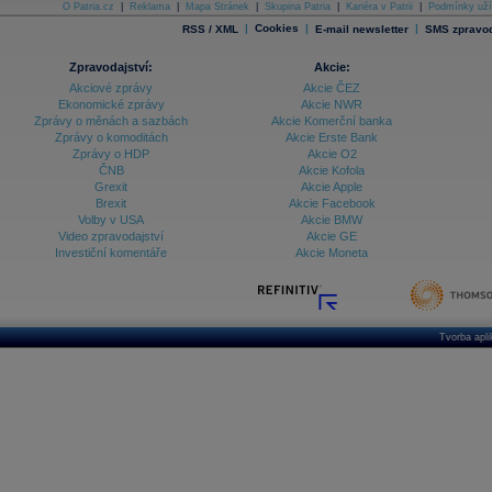
O Patria.cz
|
Reklama
|
Mapa Stránek
|
Skupina Patria
|
Kariéra v Patrii
|
Podmínky uží
|
Cookies
|
|
RSS / XML
E-mail newsletter
SMS zpravod
Zpravodajství:
Akcie:
Akciové zprávy
Akcie ČEZ
Ekonomické zprávy
Akcie NWR
Zprávy o měnách a sazbách
Akcie Komerční banka
Zprávy o komoditách
Akcie Erste Bank
Zprávy o HDP
Akcie O2
ČNB
Akcie Kofola
Grexit
Akcie Apple
Brexit
Akcie Facebook
Volby v USA
Akcie BMW
Video zpravodajství
Akcie GE
Investiční komentáře
Akcie Moneta
Tvorba apl