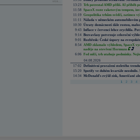
více...
13:23
Trh potrestal AMD příliš. AI příběh p
11:58
SpaceX roste raketovým tempem, inves
11:19
Geopolitika trhům svědčí, zatímco v
11:11
Nálada v německém automobilovém prů
10:30
Útraty domácností dále rostou, malo
9:43
Inflace v červenci lehce zrychlila. Pot
9:14
Bezvavlasy potvrzuje celoroční výhl
9:01
Rozbřesk: České úspory na evropském
8:54
AMD zklamalo výhledem, SpaceX vydě
naděje na otevření Hormuzu
6:06
Fed mlčí, trh utahuje podmínky. Nejis
04.08.2026
17:02
Definitivní proražení stoletého trend
15:20
Spotify ve duhém kvartále neoslnilo. 
14:34
McDonald's zvýšil zisk, Američané ale
1
2
3
4