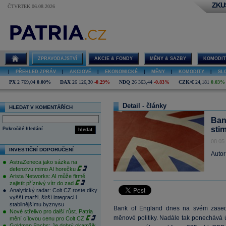
ZKU
ČTVRTEK 06.08.2026
ZPRAVODAJSTVÍ
AKCIE & FONDY
MĚNY & SAZBY
KOMODIT
|
PŘEHLED ZPRÁV
|
AKCIOVÉ
|
EKONOMICKÉ
|
MĚNY
|
KOMODITY
|
SL
PX
2 769,04
0,00%
DAX
26 126,30
-0,29%
NDQ
26 363,44
-0,83%
CZK/€
24,181
0,03%
Detail - články
HLEDAT V KOMENTÁŘÍCH
Ban
sti
Pokročilé hledání
hledat
08.05
INVESTIČNÍ DOPORUČENÍ
Autor
AstraZeneca jako sázka na
defenzivu mimo AI horečku
Arista Networks: AI může firmě
zajistit příznivý vítr do zad
Analytický radar: Colt CZ roste díky
vyšší marži, širší integraci i
stabilnějšímu byznysu
Bank of England dnes na svém zasedá
Nové střelivo pro další růst. Patria
měnové politiky. Nadále tak ponechává 
mění cílovou cenu pro Colt CZ
Goldman Sachs: Je dobrý okamžik