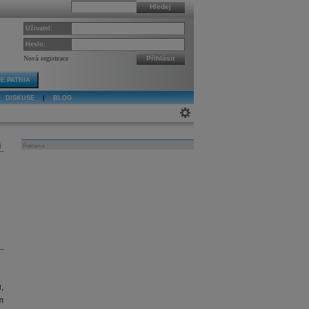
Hledej
Uživatel:
Heslo:
Nová registrace
Přihlásit
E PATRIA
DISKUSE
|
BLOG
j
Reklama
,
m