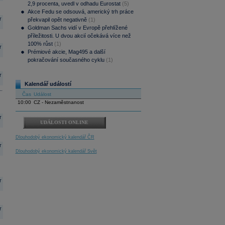
2,9 procenta, uvedl v odhadu Eurostat
(5)
Akce Fedu se odsouvá, americký trh práce
r
překvapil opět negativně
(1)
Goldman Sachs vidí v Evropě přehlížené
příležitosti. U dvou akcií očekává více než
100% růst
(1)
r
Prémiové akcie, Mag495 a další
pokračování současného cyklu
(1)
r
Kalendář událostí
.
Čas
Událost
10:00
CZ - Nezaměstnanost
r
UDÁLOSTI ONLINE
Dlouhodobý ekonomický kalendář ČR
r
Dlouhodobý ekonomický kalendář Svět
r
r