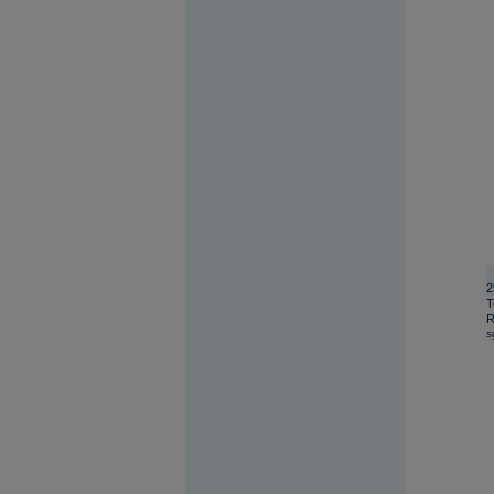
2
T
R
s