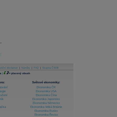
stiční disclaimer
|
Náměty
|
FAQ
|
Skupina ČSOB
a
|
=
placený obsah
ora:
Světové ekonomiky:
tování
Ekonomika ČR
tegie
Ekonomika USA
ručení
Ekonomika Čína
ník
Ekonomika Japonsko
Ekonomika Německo
lačka
Ekonomika Velká Británie
Ekonomika Rusko
Ekonomika Řecko