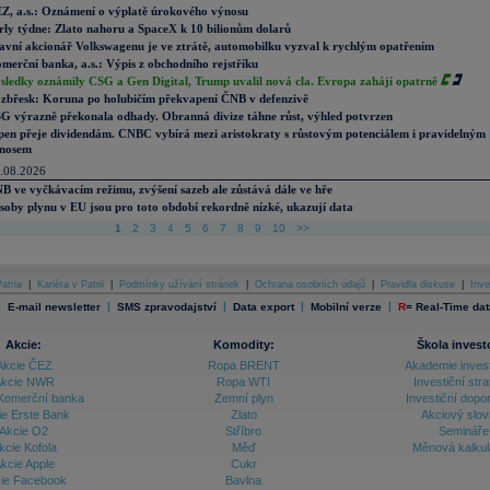
Z, a.s.: Oznámení o výplatě úrokového výnosu
rly týdne: Zlato nahoru a SpaceX k 10 bilionům dolarů
avní akcionář Volkswagenu je ve ztrátě, automobilku vyzval k rychlým opatřením
merční banka, a.s.: Výpis z obchodního rejstříku
sledky oznámily CSG a Gen Digital, Trump uvalil nová cla. Evropa zahájí opatrně
zbřesk: Koruna po holubičím překvapení ČNB v defenzivě
G výrazně překonala odhady. Obranná divize táhne růst, výhled potvrzen
pen přeje dividendám. CNBC vybírá mezi aristokraty s růstovým potenciálem i pravidelným
nosem
.08.2026
B ve vyčkávacím režimu, zvýšení sazeb ale zůstává dále ve hře
soby plynu v EU jsou pro toto období rekordně nízké, ukazují data
1
2
3
4
5
6
7
8
9
10
>>
atria
|
Kariéra v Patrii
|
Podmínky užívání stránek
|
Ochrana osobních údajů
|
Pravidla diskuse
|
Inve
|
|
|
|
|
E-mail newsletter
SMS zpravodajství
Data export
Mobilní verze
R
=
Real-Time dat
Akcie:
Komodity:
Škola invest
Akcie ČEZ
Ropa BRENT
Akademie inves
kcie NWR
Ropa WTI
Investiční stra
Komerční banka
Zemní plyn
Investiční dopo
ie Erste Bank
Zlato
Akciový slov
Akcie O2
Stříbro
Semináře
kcie Kofola
Měď
Měnová kalku
kcie Apple
Cukr
ie Facebook
Bavlna