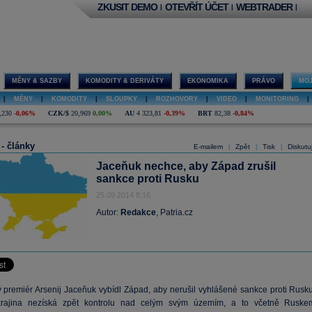
ZKUSIT DEMO
OTEVŘÍT ÚČET
WEBTRADER
|
|
|
MĚNY & SAZBY
KOMODITY & DERIVÁTY
EKONOMIKA
PRÁVO
MOJ
|
MĚNY
|
KOMODITY
|
SLOUPKY
|
ROZHOVORY
|
VIDEO
|
MONITORING
|
,230
-0,06%
CZK/$
20,969
0,00%
AU
4 323,81
-0,39%
BRT
82,38
-0,84%
 - články
E-mailem
Zpět
Tisk
Diskutu
|
|
|
Jaceňuk nechce, aby Západ zrušil
sankce proti Rusku
25.09.2014 8:16
Autor:
Redakce
, Patria.cz
ý premiér Arsenij Jaceňuk vybídl Západ, aby nerušil vyhlášené sankce proti Rusku
rajina nezíská zpět kontrolu nad celým svým územím, a to včetně Ruske