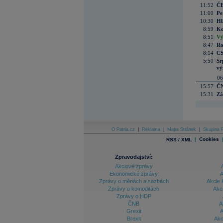
11:52
ČE
11:00
Pe
10:30
Hl
8:59
Ko
8:51
Vý
8:47
Ro
8:14
CS
5:50
Sr
vý
06
15:57
ČN
15:31
Zá
O Patria.cz
|
Reklama
|
Mapa Stránek
|
Skupina P
|
Cookies
RSS / XML
Zpravodajství:
Akciové zprávy
Ekonomické zprávy
A
Zprávy o měnách a sazbách
Akcie 
Zprávy o komoditách
Akc
Zprávy o HDP
ČNB
A
Grexit
A
Brexit
Akc