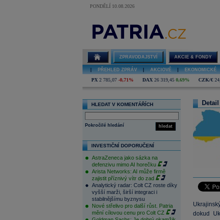
PONDĚLÍ 10.08.2026
ZPRAVODAJSTVÍ
AKCIE & FONDY
|
PŘEHLED ZPRÁV
|
AKCIOVÉ
|
EKONOMICKÉ
PX
2 785,07
-0,71%
DAX
26 319,45
0,69%
CZK/€
24
Detail
HLEDAT V KOMENTÁŘÍCH
Pokročilé hledání
hledat
INVESTIČNÍ DOPORUČENÍ
AstraZeneca jako sázka na
defenzivu mimo AI horečku
Arista Networks: AI může firmě
zajistit příznivý vítr do zad
Analytický radar: Colt CZ roste díky
vyšší marži, širší integraci i
stabilnějšímu byznysu
Ukrajinsk
Nové střelivo pro další růst. Patria
mění cílovou cenu pro Colt CZ
dokud Uk
Goldman Sachs: Je dobrý okamžik