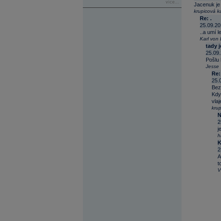
více...
Jacenuk je 
krupicová k
Re: .
25.09.20
..a umí 
Karl von
tady 
25.09.
Pošlu 
Jesse
Re:
25.
Bez
Kdyz
vlaj
kru
N
2
j
h
K
2
A
t
V