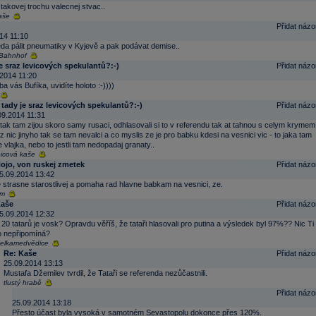
takovej trochu valecnej stvac..
aše
Přidat názo
14 11:10
leda pálit pneumatiky v Kyjevě a pak podávat demise..
 Bahnhof
je sraz levicových spekulantů?:-)
Přidat názo
2014 11:20
ba vás Bufíka, uvidíte holoto :-))))
 tady je sraz levicových spekulantů?:-)
Přidat názo
09.2014 11:31
tak tam zijou skoro samy rusaci, odhlasovali si to v referendu tak at tahnou s celym krymem.
 nic jinyho tak se tam nevalci a co myslis ze je pro babku kdesi na vesnici vic - to jaka tam
e vlajka, nebo to jestli tam nedopadaj granaty..
picová kaše
ojo, von ruskej zmetek
Přidat názo
5.09.2014 13:42
e strasne starostlivej a pomaha rad hlavne babkam na vesnici, ze.
m
aše
Přidat názo
5.09.2014 12:32
 20 tatarů je vosk? Opravdu věříš, že tataři hlasovali pro putina a výsledek byl 97%?? Nic Ti
o nepřipomíná?
elkamedvědice
Re: Kaše
Přidat názo
25.09.2014 13:13
Mustafa Džemilev tvrdil, že Tataři se referenda nezůčastnili.
tlustý hrabě
Přidat názo
25.09.2014 13:18
Přesto účast byla vysoká v samotném Sevastopolu dokonce přes 120%.