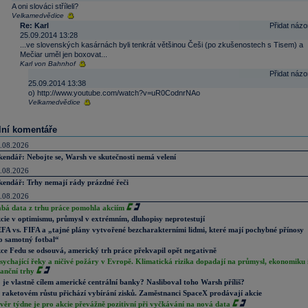
A oni slováci stříleli?
Velkamedvědice
Re: Karl
Přidat názo
25.09.2014 13:28
...ve slovenských kasárnách byli tenkrát většinou Češi (po zkušenostech s Tisem) a
Mečiar uměl jen boxovat...
Karl von Bahnhof
Přidat názo
25.09.2014 13:38
o) http://www.youtube.com/watch?v=uR0CodnrNAo
Velkamedvědice
lní komentáře
.08.2026
kendář: Nebojte se, Warsh ve skutečnosti nemá velení
.08.2026
kendář: Trhy nemají rády prázdné řeči
.08.2026
abá data z trhu práce pomohla akciím
cie v optimismu, průmysl v extrémním, dluhopisy neprotestují
FA vs. FIFA a „tajné plány vytvořené bezcharakterními lidmi, které mají pochybné přínosy
o samotný fotbal“
ce Fedu se odsouvá, americký trh práce překvapil opět negativně
sychající řeky a ničivé požáry v Evropě. Klimatická rizika dopadají na průmysl, ekonomiku 
nanční trhy
 je vlastně cílem americké centrální banky? Nasliboval toho Warsh příliš?
 raketovém růstu přichází vybírání zisků. Zaměstnanci SpaceX prodávají akcie
věr týdne je pro akcie převážně pozitivní při vyčkávání na nová data