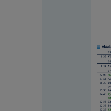
Aktuá
09
8:35
Ví
08
8:41
Ví
07
22:05
Sl
17:51
Ak
16:20
UE
pr
15:35
Ak
14:46
Vy
fi
12:55
Co
12:35
Po
12:26
Zá