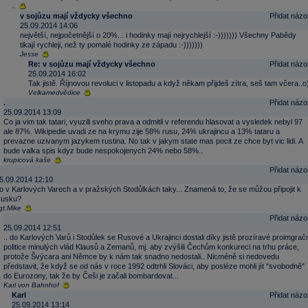
..
v sojůzu mají vždycky všechno
Přidat názo
25.09.2014 14:06
největší, nejpočetnější o 20%... i hodinky mají nejrychlejší :-))))))) Všechny Pabědy
tikají rychleji, než ty pomalé hodinky ze západu :-)))))))
Jesse
Re: v sojůzu mají vždycky všechno
Přidat názo
25.09.2014 16:02
Tak jistě. Říjnovou revoluci v listopadu a když někam přijdeš zítra, seš tam včera..o
Velkamedvědice
.
Přidat názo
25.09.2014 13:09
Co ja vim tak tatari, vyuzili sveho prava a odmitli v referendu hlasovat a vysledek nebyl 97
ale 87%. Wikipedie uvadi ze na krymu zije 58% rusu, 24% ukrajincu a 13% tataru a
prevazne uzivanym jazykem rustina. No tak v jakym state mas pocit ze chce byt vic lidi. A
bude valka spis kdyz bude nespokojenych 24% nebo 58%..
krupicová kaše
Přidat názo
5.09.2014 12:10
o v Karlových Varech a v pražských Stodůlkách taky... Znamená to, že se můžou připojit k
usku?
gt.Mike
Přidat názo
25.09.2014 12:51
.. do Karlových Varů i Stodůlek se Rusové a Ukrajinci dostali díky jistě prozíravé proimgrač
politice minulých vlád Klausů a Zemanů, mj. aby zvýšili Čechům konkureci na trhu práce,
protože Švýcara ani Němce by k nám tak snadno nedostali.. Nicméně si nedovedu
představit, že když se od nás v roce 1992 odtrhli Slováci, aby posléze mohli jít "svobodně"
do Eurozony, tak že by Češi je začali bombardovat...
Karl von Bahnhof
Karl
Přidat názo
25.09.2014 13:14