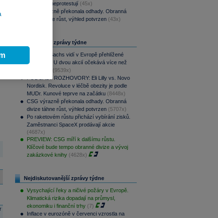
dluhopisy neprotestují
(45x)
CSG výrazně překonala odhady. Obranná
a
divize táhne růst, výhled potvrzen
(43x)
Nejčtenější zprávy týdne
ím
Goldman Sachs vidí v Evropě přehlížené
příležitosti. U dvou akcií očekává více než
100% růst
(9539x)
PODCAST ROZHOVORY: Eli Lilly vs. Novo
Nordisk. Revoluce v léčbě obezity je podle
MUDr. Kunové teprve na začátku
(8448x)
CSG výrazně překonala odhady. Obranná
divize táhne růst, výhled potvrzen
(5707x)
Po raketovém růstu přichází vybírání zisků.
Zaměstnanci SpaceX prodávají akcie
(4687x)
PREVIEW: CSG míří k dalšímu růstu.
Klíčové bude tempo obranné divize a vývoj
zakázkové knihy
(4628x)
Nejdiskutovanější zprávy týdne
Vysychající řeky a ničivé požáry v Evropě.
Klimatická rizika dopadají na průmysl,
ekonomiku i finanční trhy
(7)
r
Inflace v eurozóně v červenci vzrostla na