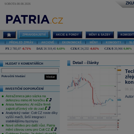
ZKU
SOBOTA 08.08.2026
ZPRAVODAJSTVÍ
AKCIE & FONDY
MĚNY & SAZBY
KOMODIT
|
PŘEHLED ZPRÁV
|
AKCIOVÉ
|
EKONOMICKÉ
|
MĚNY
|
KOMODITY
|
SL
PX
2 785,07
-0,71%
DAX
26 319,45
0,69%
CZK/€
24,232
-0,02%
CZK/$
20,966
0,00%
Detail - články
HLEDAT V KOMENTÁŘÍCH
Tec
zře
Pokročilé hledání
hledat
kon
INVESTIČNÍ DOPORUČENÍ
06.10
AstraZeneca jako sázka na
Autor
defenzivu mimo AI horečku
Arista Networks: AI může firmě
zajistit příznivý vítr do zad
Analytický radar: Colt CZ roste díky
vyšší marži, širší integraci i
stabilnějšímu byznysu
Nové střelivo pro další růst. Patria
mění cílovou cenu pro Colt CZ
Goldman Sachs: Je dobrý okamžik