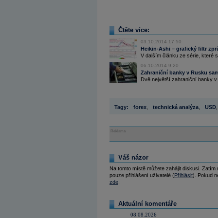
Čtěte více:
03.10.2014 17:50
Heikin-Ashi – grafický filtr zp
V dalším článku ze série, které 
06.10.2014 9:20
Zahraniční banky v Rusku sam
Dvě největší zahraniční banky v 
Tagy:
forex
,
technická analýza
,
USD
,
Reklama
Váš názor
Na tomto místě můžete zahájit diskusi. Zatím
pouze přihlášení uživatelé (
Přihlásit
). Pokud ne
zde
.
Aktuální komentáře
08.08.2026