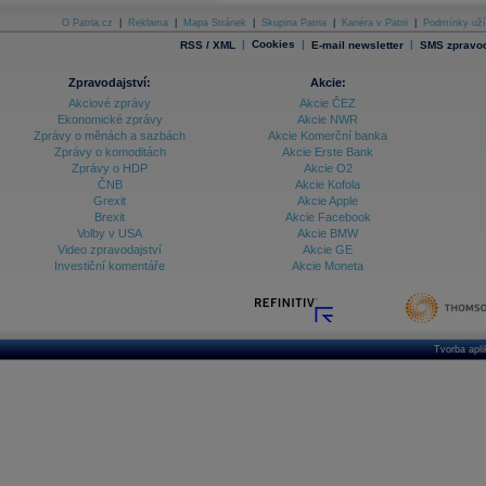
O Patria.cz
|
Reklama
|
Mapa Stránek
|
Skupina Patria
|
Kariéra v Patrii
|
Podmínky uží
|
Cookies
|
|
RSS / XML
E-mail newsletter
SMS zpravod
Zpravodajství:
Akcie:
Akciové zprávy
Akcie ČEZ
Ekonomické zprávy
Akcie NWR
Zprávy o měnách a sazbách
Akcie Komerční banka
Zprávy o komoditách
Akcie Erste Bank
Zprávy o HDP
Akcie O2
ČNB
Akcie Kofola
Grexit
Akcie Apple
Brexit
Akcie Facebook
Volby v USA
Akcie BMW
Video zpravodajství
Akcie GE
Investiční komentáře
Akcie Moneta
Tvorba apl