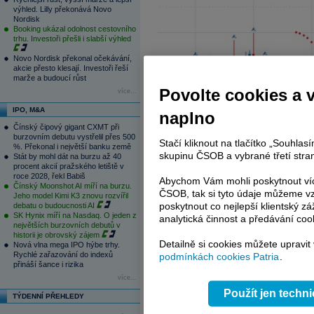
výhled. Lilly překonává Novo
Nordisk
Booking ukázal odolnost cestovního
trhu. Investoři přešli i slabší výhled
Novo Nordisk překonal očekávání,
akcie přesto klesají. Investoři řeší
marže a budoucí růst
Povolte cookies a 
více...
IPO, M&A
naplno
Čínský čipový gigant CXMT při
burzovním debutu vystřelil přes 500
Stačí kliknout na tlačítko „Souhla
%. Překonal i největší banku země
skupinu ČSOB a vybrané třetí stran
Stát by mohl dát na burzu až 40
procent akcií pražského letiště v
roce 2028, řekl Babiš
Abychom Vám mohli poskytnout víc
Čínský Moonshot AI míří na burzu.
ČSOB, tak si tyto údaje můžeme vz
Jeho model Kimi K3 znovu rozvířil
poskytnout co nejlepší klientský zá
debatu o budoucnosti AI
SK Hynix míří na Nasdaq. O jeden z
analytická činnost a předávání coo
největších burzovních debutů v
historii je obrovský zájem
Detailně si cookies můžete upravit
Nová vlna mega IPO hýbe trhy.
Rychlé zařazování do indexů
podmínkách cookies Patria
.
přináší šance i rizika
více...
Použít jen techn
TÝDENNÍ PŘEHLEDY