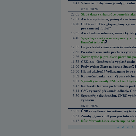
8:41
Víkendář: Trhy nemají rády prázdné 
07.08.2026
22:05
Slabá data z trhu práce pomohla akc
17:51
Akcie v optimismu, průmysl v extrémn
16:20
UEFA vs. FIFA a „tajné plány vytvoř
pro samotný fotbal“
15:35
Akce Fedu se odsouvá, americký trh 
14:46
Vysychající řeky a ničivé požáry v E
finanční trhy
12:55
Co je vlastně cílem americké centrál
12:35
Po raketovém růstu přichází vybírán
12:26
Závěr týdne je pro akcie převážně po
11:52
ČEZ, a.s.: Oznámení o výplatě úrok
11:00
Perly týdne: Zlato nahoru a SpaceX 
10:30
Hlavní akcionář Volkswagenu je ve z
8:59
Komerční banka, a.s.: Výpis z obchod
8:51
Výsledky oznámily CSG a Gen Digital
8:47
Rozbřesk: Koruna po holubičím přek
8:14
CSG výrazně překonala odhady. Obran
5:50
Srpen přeje dividendám. CNBC vybírá
výnosem
06.08.2026
15:57
ČNB ve vyčkávacím režimu, zvýšení s
15:31
Zásoby plynu v EU jsou pro toto obdo
14:47
Růst MercadoLibre akceleruje na 50 %
1
2
3
4