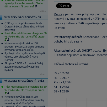
využít poklesu Microsoftu. Nvidia
dál tahounem AI boomu
více...
Měnový
pár se dnes pohybuje pod hlad
VÝSLEDKY SPOLEČNOSTÍ - ČR
relativní síly RSI se nachází v nižším n
CSG výrazně překonala odhady.
trendový indikátor SAR signalizuje up-t
Obranná divize táhne růst, výhled
up-trend.
potvrzen
Růst MercadoLibre akceleruje na 50
%. Podle trhu ale roste příliš draze
Preferovaný scénář:
Konsolidace. Bez 
pohybu trhu do strany.
Nintendo navýšilo zisk o 150
procent. Switch 2 a Mario pomohly
navzdory dražším čipům
Alternativní scénář:
SHORT pozice. Ev
Rychlejší růst, vyšší marže a lepší
EURUSD dojít dech a směřování měnovéh
výhled. Lilly překonává Novo
Nordisk
Skupina ČSOB v 1. pololetí: Velký
Klíčové technické úrovně:
zájem o financování vlastního
bydlení
R2 - 1,2740
více...
R1 - 1,2627
VÝSLEDKY SPOLEČNOSTÍ - SVĚT
Pivot - 1,2564
Růst MercadoLibre akceleruje na 50
S1 - 1,2453
%. Podle trhu ale roste příliš draze
S2 - 1,2389
Nintendo navýšilo zisk o 150
procent. Switch 2 a Mario pomohly
navzdory dražším čipům
Rychlejší růst, vyšší marže a lepší