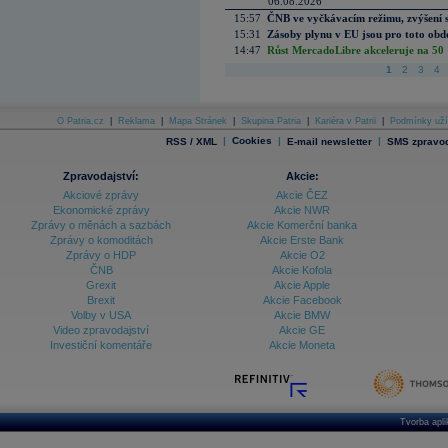
06.08.2026
15:57
ČNB ve vyčkávacím režimu, zvýšení s
15:31
Zásoby plynu v EU jsou pro toto obdo
14:47
Růst MercadoLibre akceleruje na 50 %
1
2
3
4
O Patria.cz
|
Reklama
|
Mapa Stránek
|
Skupina Patria
|
Kariéra v Patrii
|
Podmínky uží
|
Cookies
|
|
RSS / XML
E-mail newsletter
SMS zpravod
Zpravodajství:
Akcie:
Akciové zprávy
Akcie ČEZ
Ekonomické zprávy
Akcie NWR
Zprávy o měnách a sazbách
Akcie Komerční banka
Zprávy o komoditách
Akcie Erste Bank
Zprávy o HDP
Akcie O2
ČNB
Akcie Kofola
Grexit
Akcie Apple
Brexit
Akcie Facebook
Volby v USA
Akcie BMW
Video zpravodajství
Akcie GE
Investiční komentáře
Akcie Moneta
Tvorba apl