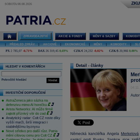
ZKU
SOBOTA 08.08.2026
ZPRAVODAJSTVÍ
AKCIE & FONDY
MĚNY & SAZBY
KOMODIT
|
PŘEHLED ZPRÁV
|
AKCIOVÉ
|
EKONOMICKÉ
|
MĚNY
|
KOMODITY
|
SL
PX
2 785,07
-0,71%
DAX
26 319,45
0,69%
CZK/€
24,232
-0,02%
CZK/$
20,966
0,00%
Detail - články
HLEDAT V KOMENTÁŘÍCH
Mer
pro
Pokročilé hledání
hledat
04.11
INVESTIČNÍ DOPORUČENÍ
Autor
AstraZeneca jako sázka na
defenzivu mimo AI horečku
Arista Networks: AI může firmě
zajistit příznivý vítr do zad
Analytický radar: Colt CZ roste díky
vyšší marži, širší integraci i
stabilnějšímu byznysu
Nové střelivo pro další růst. Patria
Německá kancléřka Angela
Merkelová
mění cílovou cenu pro Colt CZ
sankcí proti Rusku. Sankce sice zatě
Goldman Sachs: Je dobrý okamžik