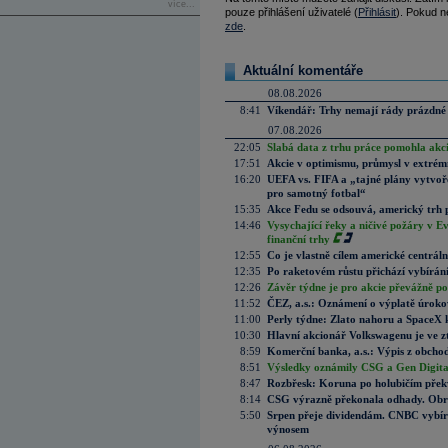
více...
pouze přihlášení uživatelé (
Přihlásit
). Pokud ne
zde
.
Aktuální komentáře
08.08.2026
8:41
Víkendář: Trhy nemají rády prázdné 
07.08.2026
22:05
Slabá data z trhu práce pomohla akc
17:51
Akcie v optimismu, průmysl v extrémn
16:20
UEFA vs. FIFA a „tajné plány vytvoř
pro samotný fotbal“
15:35
Akce Fedu se odsouvá, americký trh 
14:46
Vysychající řeky a ničivé požáry v E
finanční trhy
12:55
Co je vlastně cílem americké centrál
12:35
Po raketovém růstu přichází vybírán
12:26
Závěr týdne je pro akcie převážně po
11:52
ČEZ, a.s.: Oznámení o výplatě úrok
11:00
Perly týdne: Zlato nahoru a SpaceX 
10:30
Hlavní akcionář Volkswagenu je ve z
8:59
Komerční banka, a.s.: Výpis z obchod
8:51
Výsledky oznámily CSG a Gen Digital
8:47
Rozbřesk: Koruna po holubičím přek
8:14
CSG výrazně překonala odhady. Obran
5:50
Srpen přeje dividendám. CNBC vybírá
výnosem