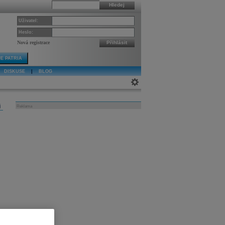
Hledej
Uživatel:
Heslo:
Nová registrace
Přihlásit
E PATRIA
DISKUSE
|
BLOG
j
Reklama