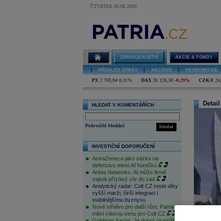
ČTVRTEK 06.08.2026
ZPRAVODAJSTVÍ
AKCIE & FONDY
|
PŘEHLED ZPRÁV
|
AKCIOVÉ
|
EKONOMICKÉ
PX
2 769,04
0,11%
DAX
26 126,30
-0,29%
CZK/€
24
Detail
HLEDAT V KOMENTÁŘÍCH
Pokročilé hledání
hledat
INVESTIČNÍ DOPORUČENÍ
AstraZeneca jako sázka na
defenzivu mimo AI horečku
Arista Networks: AI může firmě
zajistit příznivý vítr do zad
Analytický radar: Colt CZ roste díky
vyšší marži, širší integraci i
stabilnějšímu byznysu
Nové střelivo pro další růst. Patria
mění cílovou cenu pro Colt CZ
Goldman Sachs: Je dobrý okamžik