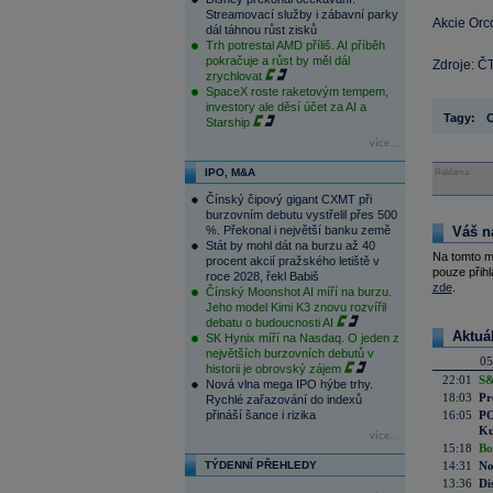
Streamovací služby i zábavní parky
Akcie Orc
dál táhnou růst zisků
Trh potrestal AMD příliš. AI příběh
pokračuje a růst by měl dál
Zdroje: Č
zrychlovat
SpaceX roste raketovým tempem,
investory ale děsí účet za AI a
Tagy:
O
Starship
více...
IPO, M&A
Reklama
Čínský čipový gigant CXMT při
burzovním debutu vystřelil přes 500
%. Překonal i největší banku země
Váš n
Stát by mohl dát na burzu až 40
Na tomto m
procent akcií pražského letiště v
pouze přihl
roce 2028, řekl Babiš
zde
.
Čínský Moonshot AI míří na burzu.
Jeho model Kimi K3 znovu rozvířil
debatu o budoucnosti AI
Aktuá
SK Hynix míří na Nasdaq. O jeden z
největších burzovních debutů v
05
historii je obrovský zájem
22:01
S&
Nová vlna mega IPO hýbe trhy.
18:03
Pr
Rychlé zařazování do indexů
přináší šance i rizika
16:05
PO
Ku
více...
15:18
Bo
TÝDENNÍ PŘEHLEDY
14:31
No
13:36
Di