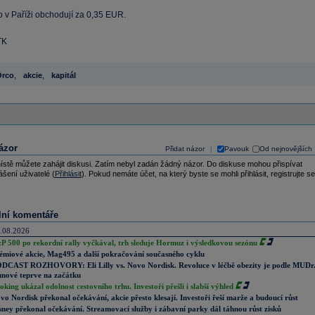
o v Paříži obchodují za 0,35 EUR.
TK
rco
,
akcie
,
kapitál
ázor
Přidat názor
Pavouk
Od nejnovějších
|
ístě můžete zahájit diskusi. Zatím nebyl zadán žádný názor. Do diskuse mohou přispívat
ášení uživatelé (
Přihlásit
). Pokud nemáte účet, na který byste se mohli přihlásit, registrujte se
lní komentáře
.08.2026
P 500 po rekordní rally vyčkával, trh sleduje Hormuz i výsledkovou sezónu
émiové akcie, Mag495 a další pokračování současného cyklu
DCAST ROZHOVORY: Eli Lilly vs. Novo Nordisk. Revoluce v léčbě obezity je podle MUDr
nové teprve na začátku
oking ukázal odolnost cestovního trhu. Investoři přešli i slabší výhled
vo Nordisk překonal očekávání, akcie přesto klesají. Investoři řeší marže a budoucí růst
sney překonal očekávání. Streamovací služby i zábavní parky dál táhnou růst zisků