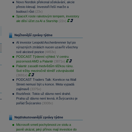
Novo Nordisk překonal očekávání, akcie
přesto klesají. Investoři řeší marže a
budoucí růst
(23x)
SpaceX roste raketovým tempem, investory
ale děsí účet za AI a Starship
(22x)
Nejčtenější zprávy týdne
AI investor Leopold Aschenbrenner byl po
výrazných ztrátách nucen uzavřít všechny
své akciové pozice
(4453x)
PODCAST Týdenní výhled: V centru
pozornosti AMD a Palantir
(3871x)
Palantir zasadil medvědům těžkou ránu.
Své tržby meziročně téměř zdvojnásobil
(3691x)
PODCAST Traders Talk: Korekce na Wall
Street nemusí být u konce. Meta vypadá
zajímavě
(3375x)
Rozbřesk: Tokio už dávno není drahé.
Praha už dávno není levná. A Švýcarsko je
pořád Švýcarsko
(3008x)
.
Nejdiskutovanější zprávy týdne
Microsoft smetl pochybnosti ze stolu a
jasně ukázal, jaký přínos mají investice do