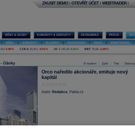
ZKUSIT DEMO
OTEVŘÍT ÚČET
WEBTRADER
|
|
|
MĚNY & SAZBY
KOMODITY & DERIVÁTY
EKONOMIKA
PRÁVO
MOJ
|
MĚNY
|
KOMODITY
|
SLOUPKY
|
ROZHOVORY
|
VIDEO
|
MONITORING
|
,162
0,00%
CZK/$
20,912
-0,01%
AU
4 245,85
0,04%
BRT
78,68
-6,00%
 - články
E-mailem
Zpět
Tisk
Diskutu
|
|
|
Orco naředilo akcionáře, emituje nový
kapitál
11.11.2014 15:59
Autor:
Redakce
, Patria.cz