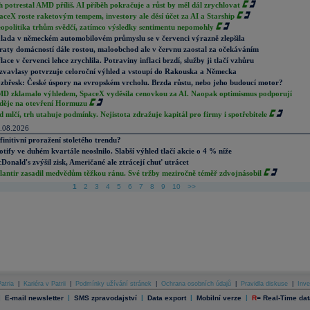
h potrestal AMD příliš. AI příběh pokračuje a růst by měl dál zrychlovat
aceX roste raketovým tempem, investory ale děsí účet za AI a Starship
opolitika trhům svědčí, zatímco výsledky sentimentu nepomohly
lada v německém automobilovém průmyslu se v červenci výrazně zlepšila
raty domácností dále rostou, maloobchod ale v červnu zaostal za očekáváním
flace v červenci lehce zrychlila. Potraviny inflaci brzdí, služby ji tlačí vzhůru
zvavlasy potvrzuje celoroční výhled a vstoupí do Rakouska a Německa
zbřesk: České úspory na evropském vrcholu. Brzda růstu, nebo jeho budoucí motor?
D zklamalo výhledem, SpaceX vyděsila cenovkou za AI. Naopak optimismus podporují
děje na otevření Hormuzu
d mlčí, trh utahuje podmínky. Nejistota zdražuje kapitál pro firmy i spotřebitele
.08.2026
finitivní proražení stoletého trendu?
otify ve duhém kvartále neoslnilo. Slabší výhled tlačí akcie o 4 % níže
Donald's zvýšil zisk, Američané ale ztrácejí chuť utrácet
lantir zasadil medvědům těžkou ránu. Své tržby meziročně téměř zdvojnásobil
1
2
3
4
5
6
7
8
9
10
>>
atria
|
Kariéra v Patrii
|
Podmínky užívání stránek
|
Ochrana osobních údajů
|
Pravidla diskuse
|
Inve
|
|
|
|
|
E-mail newsletter
SMS zpravodajství
Data export
Mobilní verze
R
=
Real-Time dat