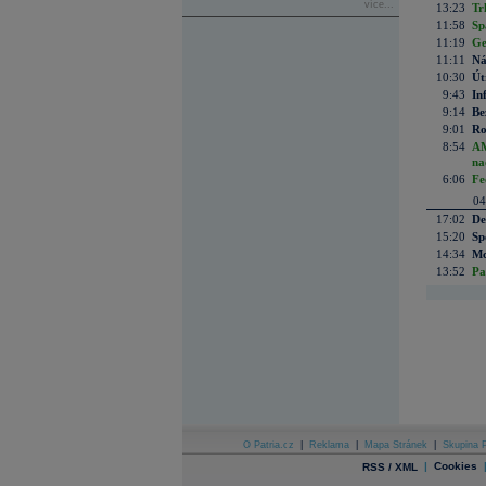
více...
13:23
Tr
11:58
Sp
11:19
Ge
11:11
Ná
10:30
Út
9:43
In
9:14
Be
9:01
Ro
8:54
AM
na
6:06
Fe
04
17:02
De
15:20
Sp
14:34
Mc
13:52
Pa
O Patria.cz
|
Reklama
|
Mapa Stránek
|
Skupina P
|
Cookies
RSS / XML