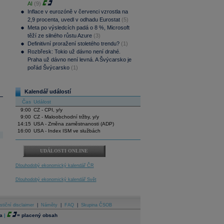
AI
(9)
Inflace v eurozóně v červenci vzrostla na
2,9 procenta, uvedl v odhadu Eurostat
(5)
Meta po výsledcích padá o 8 %, Microsoft
těží ze silného růstu Azure
(3)
Definitivní proražení stoletého trendu?
(1)
Rozbřesk: Tokio už dávno není drahé.
Praha už dávno není levná. A Švýcarsko je
pořád Švýcarsko
(1)
Kalendář událostí
Čas
Událost
9:00
CZ - CPI, y/y
9:00
CZ - Maloobchodní tržby, y/y
14:15
USA - Změna zaměstnanosti (ADP)
16:00
USA - Index ISM ve službách
UDÁLOSTI ONLINE
Dlouhodobý ekonomický kalendář ČR
Dlouhodobý ekonomický kalendář Svět
stiční disclaimer
|
Náměty
|
FAQ
|
Skupina ČSOB
a
|
=
placený obsah