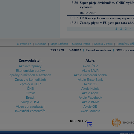
5:50
Srpen přeje dividendám. CNBC vybírá
výnosem
06.08.2026
15:57
ČNB ve vyčkávacím režimu, zvýšení s
15:31
Zásoby plynu v EU jsou pro toto obdo
1
2
3
4
O Patria.cz
|
Reklama
|
Mapa Stránek
|
Skupina Patria
|
Kariéra v Patrii
|
Podmínky uží
|
Cookies
|
|
RSS / XML
E-mail newsletter
SMS zpravod
Zpravodajství:
Akcie:
Akciové zprávy
Akcie ČEZ
Ekonomické zprávy
Akcie NWR
Zprávy o měnách a sazbách
Akcie Komerční banka
Zprávy o komoditách
Akcie Erste Bank
Zprávy o HDP
Akcie O2
ČNB
Akcie Kofola
Grexit
Akcie Apple
Brexit
Akcie Facebook
Volby v USA
Akcie BMW
Video zpravodajství
Akcie GE
Investiční komentáře
Akcie Moneta