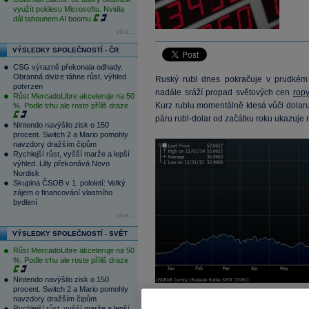
využít poklesu Microsoftu. Nvidia
dál tahounem AI boomu
více...
VÝSLEDKY SPOLEČNOSTÍ - ČR
CSG výrazně překonala odhady.
Obranná divize táhne růst, výhled
Ruský rubl dnes pokračuje v prudkém
potvrzen
nadále sráží propad světových cen
rop
Růst MercadoLibre akceleruje na 50
Kurz rublu momentálně klesá vůči dola
%. Podle trhu ale roste příliš draze
páru rubl-dolar od začátku roku ukazuje n
Nintendo navýšilo zisk o 150
procent. Switch 2 a Mario pomohly
navzdory dražším čipům
Rychlejší růst, vyšší marže a lepší
výhled. Lilly překonává Novo
Nordisk
Skupina ČSOB v 1. pololetí: Velký
zájem o financování vlastního
bydlení
více...
VÝSLEDKY SPOLEČNOSTÍ - SVĚT
Růst MercadoLibre akceleruje na 50
%. Podle trhu ale roste příliš draze
Nintendo navýšilo zisk o 150
procent. Switch 2 a Mario pomohly
navzdory dražším čipům
Rubl po stabilizaci v polovině listopa
Rychlejší růst, vyšší marže a lepší