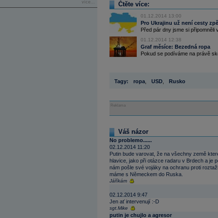
více...
Čtěte více:
01.12.2014 13:00
Pro Ukrajinu už není cesty zpě
Před pár dny jsme si připomněli 
01.12.2014 12:38
Graf měsíce: Bezedná ropa
Pokud se podíváme na právě skon
Tagy:
ropa
,
USD
,
Rusko
Reklama
Váš názor
No problemo......
02.12.2014 11:20
Putin bude varovat, že na všechny země kter
hlavice, jako při otázce radaru v Brdech a 
nám pošle své vojáky na ochranu proti rozta
máme s Německem do Ruska.
Jáříkám
02.12.2014 9:47
Jen ať intervenují :-D
sgt.Mike
putin je chujlo a agresor