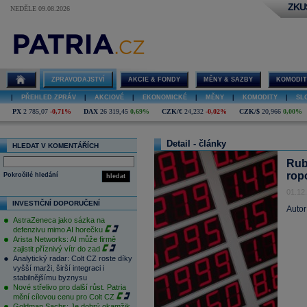
ZKU
NEDĚLE 09.08.2026
ZPRAVODAJSTVÍ
AKCIE & FONDY
MĚNY & SAZBY
KOMODIT
|
PŘEHLED ZPRÁV
|
AKCIOVÉ
|
EKONOMICKÉ
|
MĚNY
|
KOMODITY
|
SL
PX
2 785,07
-0,71%
DAX
26 319,45
0,69%
CZK/€
24,232
-0,02%
CZK/$
20,966
0,00%
Detail - články
HLEDAT V KOMENTÁŘÍCH
Rub
rop
Pokročilé hledání
hledat
01.12
INVESTIČNÍ DOPORUČENÍ
Autor
AstraZeneca jako sázka na
defenzivu mimo AI horečku
Arista Networks: AI může firmě
zajistit příznivý vítr do zad
Analytický radar: Colt CZ roste díky
vyšší marži, širší integraci i
stabilnějšímu byznysu
Nové střelivo pro další růst. Patria
mění cílovou cenu pro Colt CZ
Goldman Sachs: Je dobrý okamžik