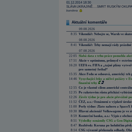
01.12.2014 18:30
SLÁVA UKRAJINĚ.....SMRT RUSKÝM OKUPANTŮ
bandera
Aktuální komentáře
09.08.2026
8:35
Víkendář: Nebojte se, Warsh ve skute
08.08.2026
8:41
Víkendář: Trhy nemají rády prázdné 
07.08.2026
22:05
Slabá data z trhu práce pomohla akc
17:51
Akcie v optimismu, průmysl v extrémn
16:20
UEFA vs. FIFA a „tajné plány vytvoř
pro samotný fotbal“
15:35
Akce Fedu se odsouvá, americký trh 
14:46
Vysychající řeky a ničivé požáry v E
finanční trhy
12:55
Co je vlastně cílem americké centrál
12:35
Po raketovém růstu přichází vybírán
12:26
Závěr týdne je pro akcie převážně po
11:52
ČEZ, a.s.: Oznámení o výplatě úrok
11:00
Perly týdne: Zlato nahoru a SpaceX 
10:30
Hlavní akcionář Volkswagenu je ve z
8:59
Komerční banka, a.s.: Výpis z obchod
8:51
Výsledky oznámily CSG a Gen Digital
8:47
Rozbřesk: Koruna po holubičím přek
8:14
CSG výrazně překonala odhady. Obran