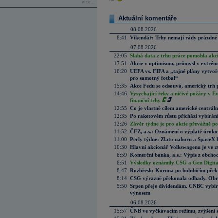
více...
Aktuální komentáře
08.08.2026
8:41
Víkendář: Trhy nemají rády prázdné 
07.08.2026
22:05
Slabá data z trhu práce pomohla akc
17:51
Akcie v optimismu, průmysl v extrémn
16:20
UEFA vs. FIFA a „tajné plány vytvoř
pro samotný fotbal“
15:35
Akce Fedu se odsouvá, americký trh 
14:46
Vysychající řeky a ničivé požáry v E
finanční trhy
12:55
Co je vlastně cílem americké centrál
12:35
Po raketovém růstu přichází vybírán
12:26
Závěr týdne je pro akcie převážně po
11:52
ČEZ, a.s.: Oznámení o výplatě úrok
11:00
Perly týdne: Zlato nahoru a SpaceX 
10:30
Hlavní akcionář Volkswagenu je ve z
8:59
Komerční banka, a.s.: Výpis z obchod
8:51
Výsledky oznámily CSG a Gen Digital
8:47
Rozbřesk: Koruna po holubičím přek
8:14
CSG výrazně překonala odhady. Obran
5:50
Srpen přeje dividendám. CNBC vybírá
výnosem
06.08.2026
15:57
ČNB ve vyčkávacím režimu, zvýšení s