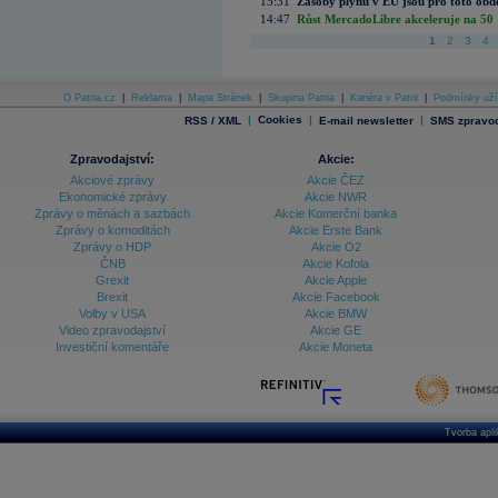
15:31
Zásoby plynu v EU jsou pro toto obdo
14:47
Růst MercadoLibre akceleruje na 50 %
1
2
3
4
O Patria.cz
|
Reklama
|
Mapa Stránek
|
Skupina Patria
|
Kariéra v Patrii
|
Podmínky uží
|
Cookies
|
|
RSS / XML
E-mail newsletter
SMS zpravod
Zpravodajství:
Akcie:
Akciové zprávy
Akcie ČEZ
Ekonomické zprávy
Akcie NWR
Zprávy o měnách a sazbách
Akcie Komerční banka
Zprávy o komoditách
Akcie Erste Bank
Zprávy o HDP
Akcie O2
ČNB
Akcie Kofola
Grexit
Akcie Apple
Brexit
Akcie Facebook
Volby v USA
Akcie BMW
Video zpravodajství
Akcie GE
Investiční komentáře
Akcie Moneta
Tvorba apl