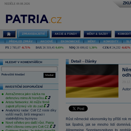
ZKU
NEDĚLE 09.08.2026
ZPRAVODAJSTVÍ
AKCIE & FONDY
MĚNY & SAZBY
KOMODIT
|
PŘEHLED ZPRÁV
|
AKCIOVÉ
|
EKONOMICKÉ
|
MĚNY
|
KOMODITY
|
SL
PX
2 785,07
-0,71%
DAX
26 319,45
0,69%
NDQ
26 690,62
1,30%
CZK/€
24,232
-0,02%
Detail - články
HLEDAT V KOMENTÁŘÍCH
Něm
odh
Pokročilé hledání
hledat
29.12
INVESTIČNÍ DOPORUČENÍ
Autor
AstraZeneca jako sázka na
defenzivu mimo AI horečku
Arista Networks: AI může firmě
zajistit příznivý vítr do zad
Analytický radar: Colt CZ roste díky
vyšší marži, širší integraci i
stabilnějšímu byznysu
Růst německé ekonomiky by příští rok mo
Nové střelivo pro další růst. Patria
tak špatná, jak se mnoho lidí domnív
mění cílovou cenu pro Colt CZ
Allgemeine Sonntagszeitung to prohl
Goldman Sachs: Je dobrý okamžik