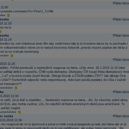
Přidat názo
 11:00
ww.youtube.com/watch?v=TKurU_7zV8k
dice
 zuzku
Přidat názo
15 11:33
nu na to
 zuzku
Přidat názo
15 11:14
edice by mel shlednout tento film aby vedel ktera bije je to kreslene takze by to pochopilo i
em velkamedvedice rekne ze to natocil skurveny bolsevik ,pravdu muzes popirat ale nikdy ji
s ta se vrati jak bumerang
vedice
Přidat názo
2015 11:20
abělec. Pořád pomluváš a nedokážeš reagovat na fakta, vždy uhne. 30.1.2015 11:15 Idioti
ci udělají deficit v rozpočtu, ČNB vydá dluhopisy. Dluhopisy ČR koupí třeba dluhopisový fon
J aT a fyzická osoba Josef Novák. Diktuje Novák a ČSOB politiku ČR?? Jak diktuje čína
ku USA?? Konkrétně odpověz nebo nepomlouvej...Kdo kam posílá poplatky do USa z každé
ové transakce??
medvědice
ka
Přidat názo
01.2015 11:34
to vidíš, že je lhář a zbabělec.... Nedokáže reahovat na fakta....lže, že všechny státní dluhy
tní Ecb, aby mohla vydírat. Lže, že největší držitelé amerických dluhů jsou američané. To
 pořád, tragéd.
kamedvědice
e: zuzka
Přidat názo
0.01.2015 11:36
a mu reagoval ale on to ignoroval a porat si mele svoji propagandu ja tady pisi fakta ale on je
upe mele lzi jemu to nevysvetli nikdo on to ma nabiflovano ,ale vubec tomu nerozumi....Re: