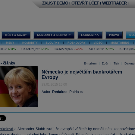
ZKUSIT DEMO
OTEVŘÍT ÚČET
WEBTRADER
|
|
|
MĚNY & SAZBY
KOMODITY & DERIVÁTY
EKONOMIKA
PRÁVO
MOJ
|
MĚNY
|
KOMODITY
|
SLOUPKY
|
ROZHOVORY
|
VIDEO
|
MONITORING
|
90,62
1,30%
CZK/€
24,247
0,10%
CZK/$
20,976
-0,25%
AU
4 337,91
2,37%
BRT
83,08
 - články
E-mailem
Zpět
Tisk
Diskutu
|
|
|
Německo je největším bankrotářem
Evropy
29.01.2015 13:00
Autor:
Redakce
, Patria.cz
erkelová
a Alexander Stubb tvrdí, že evropští věřitelé by neměli nést zodpovědnos
tná rozhodnutí ohledně toho, komu půjčovali. Přesně tak to tedy neřekli.
Merkelov