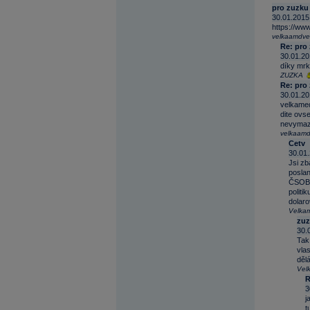
pro zuzku
30.01.2015
https://w
velkaamdve
Re: pro
30.01.20
díky mrk
ZUZKA
Re: pro
30.01.20
velkamedv
dite ovs
nevymaze
velkaamd
Cetv
30.01.
Jsi zb
poslan
ČSOB, 
politi
dolar
Velka
zuz
30.
Tak 
vlas
dělá
Vel
R
3
j
t