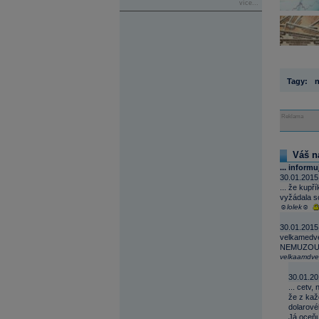
více...
Tagy:
Reklama
Váš n
... informu
30.01.2015
... že kup
vyžádala so
☺lolek☺
30.01.2015
velkamedve
NEMUZOU 
velkaamdve
30.01.20
... cetv,
že z kaž
dolarové
Já oceňuj