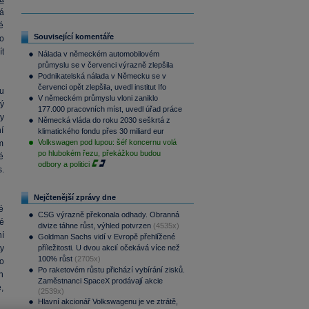
á
né
Související komentáře
ko
t
Nálada v německém automobilovém
průmyslu se v červenci výrazně zlepšila
Podnikatelská nálada v Německu se v
červenci opět zlepšila, uvedl institut Ifo
mu
V německém průmyslu vloni zaniklo
ý
177.000 pracovních míst, uvedl úřad práce
by
Německá vláda do roku 2030 seškrtá z
í
klimatického fondu přes 30 miliard eur
Volkswagen pod lupou: šéf koncernu volá
m
po hlubokém řezu, překážkou budou
é
odbory a politici
.
Nejčtenější zprávy dne
é
CSG výrazně překonala odhady. Obranná
é
divize táhne růst, výhled potvrzen
(4535x)
í
Goldman Sachs vidí v Evropě přehlížené
y
příležitosti. U dvou akcií očekává více než
100% růst
(2705x)
o
Po raketovém růstu přichází vybírání zisků.
h
Zaměstnanci SpaceX prodávají akcie
,
(2539x)
Hlavní akcionář Volkswagenu je ve ztrátě,