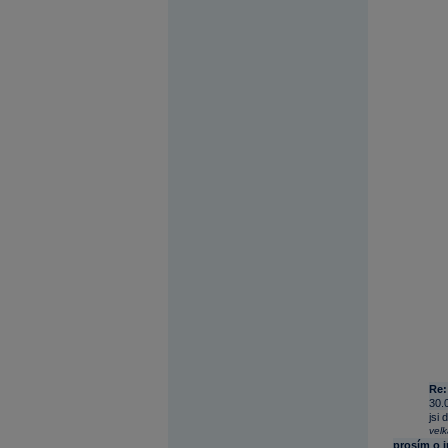
Re:
30.
jsi
vel
prosím o 