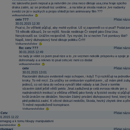
nic takoveho jsem nepsal a ja netvrdim ze cina neco diktuje usa,cina hraje spiciho
draka zatim, az se probudi toz uvidime....a na tebe je skoda reakce ,tve nadavky
svedci ze jsi v ouzkych a propo shledl jsi ten animovany film ???
velkaamdvedice
cetv ???
Přidat názo
30.01.2015 12:30
Psal si, že věřitelé půjčují, aby mohli vydírat. Už si zapomněl co si psal? Podal jse
Tě několik důkazů, že se mýlíš. Novák nediktuje Čr stejně jako čína Usa.
Nevykroutíš se. Urážím recipročně. Tys myslel, že si nechm Tvé pomluvy líbit?
Napiš, který dluhopisový fond diktuje politiku Čr!!!!
Velkamedvědice
Re: cetv ???
Přidat názo
30.01.2015 12:49
no tady je videt co jsem psal nize a to ,ze vezmen nekolik prispevku a spojic je
dohromady a a reknes to psal cetv,vic neni co dodat
velkaamdvedice
cetv
Přidat názo
30.01.2015 13:01
Racionální diskuze evidentně nejsi schopen, i když Ti ji rozklíčuji na jednotliv
kroky. To mě mrzí. Za urážky se omlouvám vypěnil jsem , už mám plně zub
jedinců, co od rána do večera vytváří blbé nálady a tak život v tomhle
slzavém údolí ještě větší peklo. Jinal zadlužená je celá evrooa nikoliv jen u
nadnárodních institucí a většina věřitelů jako fondy a fyzické osoby si půjčují
kvůli úrokům ne diktátům. Neznám žádný privátní dluhopusový fond, který b
plnil politická zadní. K věcné diskuzi nedošlo, škoda, hezký zbytek dne a přej
Ti méné nepodloženě konspirace.
Velkamedvědice
 Cetv
Přidat názo
01.2015 11:22
 demagog a k tomu hloupy manipulativni
kaamdvedice
informaci
Přidat názo