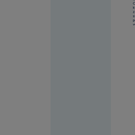
C
k
z
s
p
v