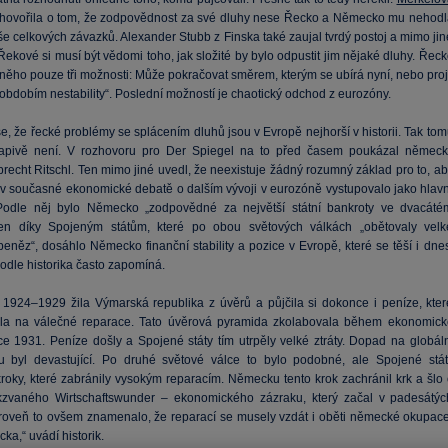
hovořila o tom, že zodpovědnost za své dluhy nese Řecko a Německo mu nehodl
ýše celkových závazků. Alexander Stubb z Finska také zaujal tvrdý postoj a mimo ji
Řekové si musí být vědomi toho, jak složité by bylo odpustit jim nějaké dluhy. Řec
něho pouze tři možnosti: Může pokračovat směrem, kterým se ubírá nyní, nebo projí
obdobím nestability“. Poslední možností je chaotický odchod z eurozóny.
e, že řecké problémy se splácením dluhů jsou v Evropě nejhorší v historii. Tak to
vapivě není. V rozhovoru pro Der Spiegel na to před časem poukázal německ
lbrecht Ritschl. Ten mimo jiné uvedl, že neexistuje žádný rozumný základ pro to, a
 současné ekonomické debatě o dalším vývoji v eurozóně vystupovalo jako hlavn
 Podle něj bylo Německo „zodpovědné za největší státní bankroty ve dvacáté
 Jen díky Spojeným státům, které po obou světových válkách „obětovaly velk
eněz“, dosáhlo Německo finanční stability a pozice v Evropě, které se těší i dnes
odle historika často zapomíná.
y 1924–1929 žila Výmarská republika z úvěrů a půjčila si dokonce i peníze, kter
la na válečné reparace. Tato úvěrová pyramida zkolabovala během ekonomick
oce 1931. Peníze došly a Spojené státy tím utrpěly velké ztráty. Dopad na globáln
 byl devastující. Po druhé světové válce to bylo podobné, ale Spojené stát
kroky, které zabránily vysokým reparacím. Německu tento krok zachránil krk a šlo 
kzvaného Wirtschaftswunder – ekonomického zázraku, který začal v padesátýc
ároveň to ovšem znamenalo, že reparací se musely vzdát i oběti německé okupace
ka,“ uvádí historik.