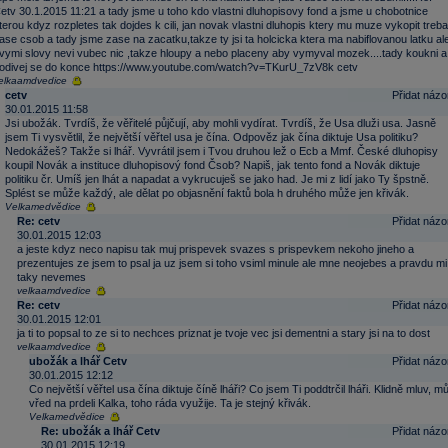
etv 30.1.2015 11:21 a tady jsme u toho kdo vlastni dluhopisovy fond a jsme u chobotnice
terou kdyz rozpletes tak dojdes k cili, jan novak vlastni dluhopis ktery mu muze vykopit treba
ase csob a tady jsme zase na zacatku,takze ty jsi ta holcicka ktera ma nabiflovanou latku al
vymi slovy nevi vubec nic ,takze hloupy a nebo placeny aby vymyval mozek....tady koukni a
odivej se do konce https://www.youtube.com/watch?v=TKurU_7zV8k cetv
elkaamdvedice
cetv
Přidat názo
30.01.2015 11:58
Jsi ubožák. Tvrdíš, že věřitelé půjčují, aby mohli vydírat. Tvrdíš, že Usa dluži usa. Jasně
jsem Ti vysvětlil, že největší věřtel usa je čína. Odpověz jak čína diktuje Usa politiku?
Nedokážeš? Takže si lhář. Vyvrátil jsem i Tvou druhou lež o Ecb a Mmf. České dluhopisy
koupil Novák a instituce dluhopisový fond Čsob? Napiš, jak tento fond a Novák diktuje
politiku čr. Umíš jen lhát a napadat a vykrucuješ se jako had. Je mi z lidí jako Ty špstně.
Splést se může každý, ale dělat po objasnění faktů bola h druhého může jen křivák.
Velkamedvědice
Re: cetv
Přidat názo
30.01.2015 12:03
a jeste kdyz neco napisu tak muj prispevek svazes s prispevkem nekoho jineho a
prezentujes ze jsem to psal ja uz jsem si toho vsiml minule ale mne neojebes a pravdu mi
taky nevemes
velkaamdvedice
Re: cetv
Přidat názo
30.01.2015 12:01
ja ti to popsal to ze si to nechces priznat je tvoje vec jsi dementni a stary jsi na to dost
velkaamdvedice
ubožák a lhář Cetv
Přidat názo
30.01.2015 12:12
Co největší věřtel usa čína diktuje číně lháři? Co jsem Ti poddtrčil lháři. Klidně mluv, mů
vřed na prdeli Kalka, toho ráda využije. Ta je stejný křivák.
Velkamedvědice
Re: ubožák a lhář Cetv
Přidat názo
30.01.2015 12:19