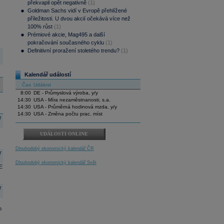
překvapil opět negativně
(1)
Goldman Sachs vidí v Evropě přehlížené
příležitosti. U dvou akcií očekává více než
100% růst
(1)
Prémiové akcie, Mag495 a další
pokračování současného cyklu
(1)
Definitivní proražení stoletého trendu?
(1)
Kalendář událostí
Čas
Událost
8:00
DE - Průmyslová výroba, y/y
14:30
USA - Míra nezaměstnanosti, s.a.
14:30
USA - Průměrná hodinová mzda, y/y
14:30
USA - Změna počtu prac. míst
r
UDÁLOSTI ONLINE
Dlouhodobý ekonomický kalendář ČR
r
Dlouhodobý ekonomický kalendář Svět
E
r
o