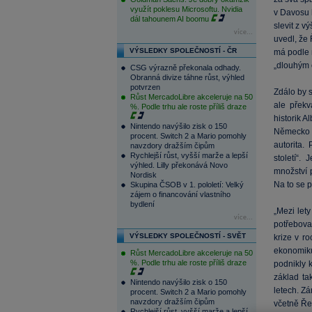
využít poklesu Microsoftu. Nvidia
v Davosu 
dál tahounem AI boomu
slevit z v
více...
uvedl, že 
VÝSLEDKY SPOLEČNOSTÍ - ČR
má podle 
„dlouhým 
CSG výrazně překonala odhady.
Obranná divize táhne růst, výhled
potvrzen
Zdálo by s
Růst MercadoLibre akceleruje na 50
ale přek
%. Podle trhu ale roste příliš draze
historik A
Nintendo navýšilo zisk o 150
Německo v
procent. Switch 2 a Mario pomohly
autorita.
navzdory dražším čipům
Rychlejší růst, vyšší marže a lepší
století“.
výhled. Lilly překonává Novo
množství p
Nordisk
Na to se p
Skupina ČSOB v 1. pololetí: Velký
zájem o financování vlastního
bydlení
„Mezi let
více...
potřebova
VÝSLEDKY SPOLEČNOSTÍ - SVĚT
krize v r
ekonomiku
Růst MercadoLibre akceleruje na 50
%. Podle trhu ale roste příliš draze
podnikly 
základ ta
Nintendo navýšilo zisk o 150
letech. Z
procent. Switch 2 a Mario pomohly
navzdory dražším čipům
včetně Řec
Rychlejší růst, vyšší marže a lepší