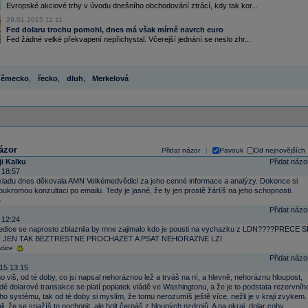
Evropské akciové trhy v úvodu dnešního obchodování ztrácí, kdy tak kor...
29.01.2015 11:11
Fed dolaru trochu pomohl, dnes má však mírně navrch euro
Fed žádné velké překvapení nepřichystal. Včerejší jednání se neslo zhr...
německo
,
řecko
,
dluh
,
Merkelová
ázor
Přidat názor
Pavouk
Od nejnovějších
|
ji Kalku
Přidat názo
 18:57
říkladu dnes děkovala AMN Velkémedvědici za jeho cenné informace a analýzy. Dokonce si
ukromou konzultaci po emailu. Tedy je jasné, že ty jen prostě žárlíš na jeho schopnosti.
Přidat názo
 12:24
dice se naprosto zblaznila by mne zajimalo kdo je pousti na vychazku z LDN????PRECE S
JEN TAK BEZTRESTNE PROCHAZET A PSAT NEHORAZNE LZI
dice
Přidat názo
15 13:15
 no viš, od té doby, co jsi napsal nehoráznou lež a trváš na ní, a hlevně, nehoráznu hloupost,
dé dolarové transakce se platí poplatek vládě ve Washingtonu, a že je to podstata rezervníh
ho systému, tak od té doby si myslím, že tomu nerozumíš ještě více, nežli je v kraji zvykem.
i, že se snažíš to pochopit, ale holt čerpáš z hloupých nzdrojů. A na okraj, dolar coby