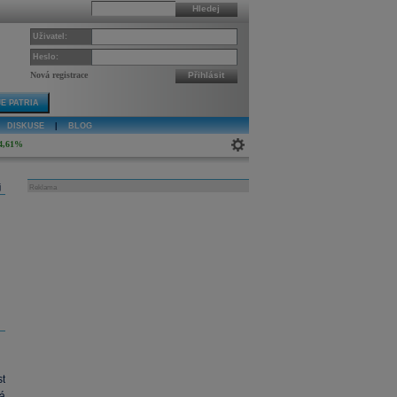
Hledej
Uživatel:
Heslo:
Nová registrace
Přihlásit
E PATRIA
DISKUSE
|
BLOG
4,61%
j
Reklama
t
á