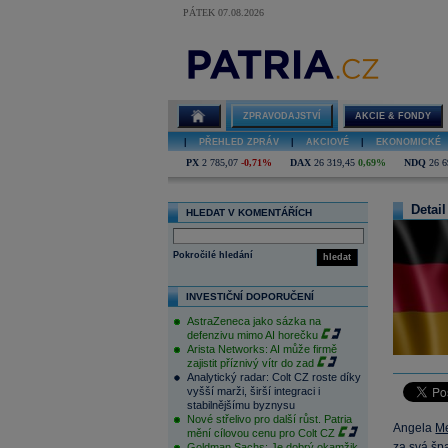
PÁTEK 07.08.2026
ZPRAVODAJSTVÍ
AKCIE & FONDY
|
PŘEHLED ZPRÁV
|
AKCIOVÉ
|
EKONOMICKÉ
PX
2 785,07
-0,71%
DAX
26 319,45
0,69%
NDQ
26 6
Detail
HLEDAT V KOMENTÁŘÍCH
Pokročilé hledání
hledat
INVESTIČNÍ DOPORUČENÍ
AstraZeneca jako sázka na
defenzivu mimo AI horečku
Arista Networks: AI může firmě
zajistit příznivý vítr do zad
Analytický radar: Colt CZ roste díky
vyšší marži, širší integraci i
stabilnějšímu byznysu
Nové střelivo pro další růst. Patria
Angela
M
mění cílovou cenu pro Colt CZ
za svá špa
Goldman Sachs: Je dobrý okamžik