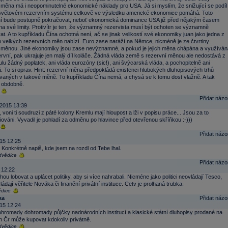
 měna má i neopominutelné ekonomické náklady pro USA. Já si myslím, že snižující se podíl
větovém rezervním systému celkově ve výsledku americké ekonomice pomáhá. Toto
í bude postupně pokračovat, neboť ekonomická dominance USA již před nějakým časem
 na své limity. Protivítr je ten, že významný rezervista musí být ochoten se významně
at. A to kupříkladu Čína ochotná není, ač se jinak velikostí své ekonomiky juan jako jedna z
velkých rezervních měn nabízí. Euro zase naráží na Němce, nicméně je ze čtvrtiny
 měnou. Jiné ekonomiky jsou zase nevýznamné, a pokud je jejich měna chápána a využíván
ervní, pak ukrajuje jen malý díl koláče. Žádná vláda země s rezervní měnou ale nedostává z
tulu žádný poplatek, ani vláda eurozóny (sic!), ani švýcarská vláda, a pochopitelně ani
. To si oprav. Hint: rezervní měna předpokládá existenci hlubokých dluhopisových trhů
aných v takové měně. To kupříkladu Čína nemá, a chysá se k tomu dost vlažně. A tak
 obdobně.
Přidat názo
2015 13:39
, voni ti soudruzi z páté kolony Kremlu mají hloupost a lži v popisu práce... Jsou za to
váni. Vyvadil je pohladí za odměnu po hlavince před otevřenou skříňkou :-)))
Přidat názo
15 12:25
? Konkrétně napiš, kde jsem na rozdl od Tebe lhal.
vědice
Přidat názo
 12:22
ou lobovat a uplácet politiky, aby si více nahrabali. Nicméne jako politici neovládají Tesco,
ádají věřitele Nováka či finanční privátní instituce. Cetv je prolhaná trubka.
dice
ka
Přidat názo
15 12:24
hromady dohromady půjčky nadnárodních institucí a klasické státní dluhopisy prodané na
uh Čr může kupovat kdokoliv privátně.
vědice