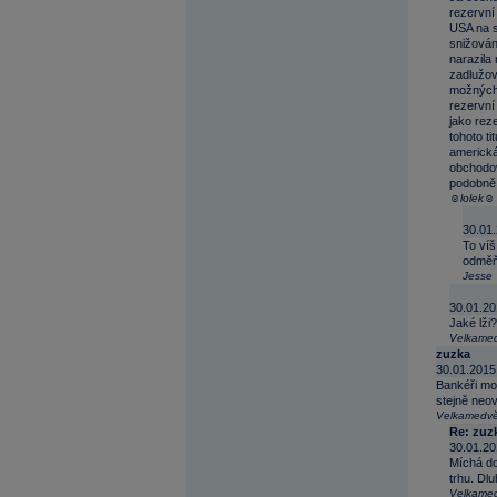
rezervní
USA na s
snižován
narazila
zadlužov
možných 
rezervní
jako rez
tohoto ti
americká
obchodov
podobně
☺lolek☺
30.01.
To víš
odměňo
Jesse
30.01.20
Jaké lži
Velkamed
zuzka
30.01.2015
Bankéři moh
stejně neovl
Velkamedvě
Re: zuz
30.01.20
Míchá do
trhu. Dl
Velkamed