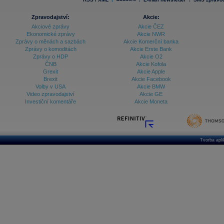
Zpravodajství:
Akcie:
Akciové zprávy
Akcie ČEZ
Ekonomické zprávy
Akcie NWR
Zprávy o měnách a sazbách
Akcie Komerční banka
Zprávy o komoditách
Akcie Erste Bank
Zprávy o HDP
Akcie O2
ČNB
Akcie Kofola
Grexit
Akcie Apple
Brexit
Akcie Facebook
Volby v USA
Akcie BMW
Video zpravodajství
Akcie GE
Investiční komentáře
Akcie Moneta
Tvorba apl