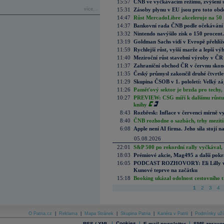
15:57
ČNB ve vyčkávacím režimu, zvýšení s
více...
15:31
Zásoby plynu v EU jsou pro toto obdo
14:47
Růst MercadoLibre akceleruje na 50 %
14:37
Bankovní rada ČNB podle očekávání 
13:32
Nintendo navýšilo zisk o 150 procen
13:19
Goldman Sachs vidí v Evropě přehlíže
11:59
Rychlejší růst, vyšší marže a lepší v
11:40
Meziroční růst stavební výroby v ČR
11:37
Zahraniční obchod ČR v červnu skonč
11:35
Český průmysl zakončil druhé čtvrtlet
11:29
Skupina ČSOB v 1. pololetí: Velký zá
11:26
Paměťový sektor je brzda pro techy,
10:27
PREVIEW: CSG míří k dalšímu růstu.
knihy
8:43
Rozbřesk: Inflace v červenci mírně v
8:40
ČNB rozhodne o sazbách, trhy mezitím
6:08
Apple není AI firma. Jeho síla stojí n
05.08.2026
22:01
S&P 500 po rekordní rally vyčkával,
18:03
Prémiové akcie, Mag495 a další pokr
16:05
PODCAST ROZHOVORY: Eli Lilly vs. 
Kunové teprve na začátku
15:18
Booking ukázal odolnost cestovního trh
1
2
3
4
O Patria.cz
|
Reklama
|
Mapa Stránek
|
Skupina Patria
|
Kariéra v Patrii
|
Podmínky uží
|
Cookies
|
|
RSS / XML
E-mail newsletter
SMS zpravod