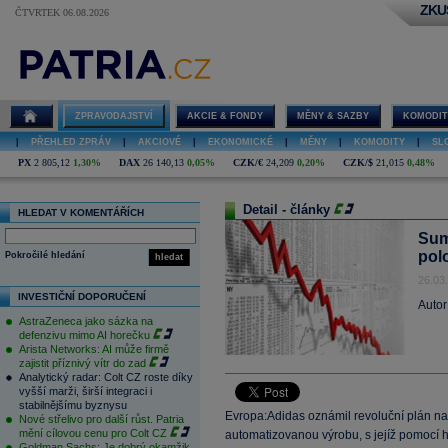
ZKU
ČTVRTEK 06.08.2026
ZPRAVODAJSTVÍ
AKCIE & FONDY
MĚNY & SAZBY
KOMODIT
|
PŘEHLED ZPRÁV
|
AKCIOVÉ
|
EKONOMICKÉ
|
MĚNY
|
KOMODITY
|
SL
PX
2 805,12
1,30%
DAX
26 140,13
0,05%
CZK/€
24,209
0,20%
CZK/$
21,015
0,48%
Detail - články
HLEDAT V KOMENTÁŘÍCH
Sum
pol
Pokročilé hledání
hledat
26.03
INVESTIČNÍ DOPORUČENÍ
Autor
AstraZeneca jako sázka na
defenzivu mimo AI horečku
Arista Networks: AI může firmě
zajistit příznivý vítr do zad
Analytický radar: Colt CZ roste díky
vyšší marži, širší integraci i
stabilnějšímu byznysu
Evropa:Adidas oznámil revoluční plán na 
Nové střelivo pro další růst. Patria
mění cílovou cenu pro Colt CZ
automatizovanou výrobu, s jejíž pomocí
Goldman Sachs: Je dobrý okamžik