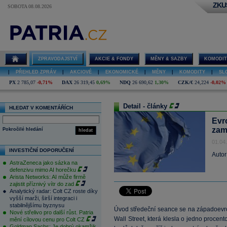
ZKU
SOBOTA 08.08.2026
ZPRAVODAJSTVÍ
AKCIE & FONDY
MĚNY & SAZBY
KOMODIT
|
PŘEHLED ZPRÁV
|
AKCIOVÉ
|
EKONOMICKÉ
|
MĚNY
|
KOMODITY
|
SL
PX
2 785,07
-0,71%
DAX
26 319,45
0,69%
NDQ
26 690,62
1,30%
CZK/€
24,224
-0,02%
Detail - články
HLEDAT V KOMENTÁŘÍCH
Evr
zam
Pokročilé hledání
hledat
01.04
INVESTIČNÍ DOPORUČENÍ
Autor
AstraZeneca jako sázka na
defenzivu mimo AI horečku
Arista Networks: AI může firmě
zajistit příznivý vítr do zad
Analytický radar: Colt CZ roste díky
vyšší marži, širší integraci i
stabilnějšímu byznysu
Úvod středeční seance se na západoevro
Nové střelivo pro další růst. Patria
Wall Street, která klesla o jedno proce
mění cílovou cenu pro Colt CZ
Goldman Sachs: Je dobrý okamžik