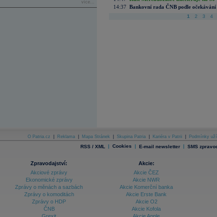
více...
14:37
Bankovní rada ČNB podle očekávání 
1
2
3
4
O Patria.cz
|
Reklama
|
Mapa Stránek
|
Skupina Patria
|
Kariéra v Patrii
|
Podmínky uží
|
Cookies
|
|
RSS / XML
E-mail newsletter
SMS zpravod
Zpravodajství:
Akcie:
Akciové zprávy
Akcie ČEZ
Ekonomické zprávy
Akcie NWR
Zprávy o měnách a sazbách
Akcie Komerční banka
Zprávy o komoditách
Akcie Erste Bank
Zprávy o HDP
Akcie O2
ČNB
Akcie Kofola
Grexit
Akcie Apple