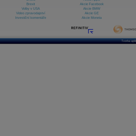
Brexit
Akcie Facebook
Volby v USA
Akcie BMW
Video zpravodajství
Akcie GE
Investiční komentáře
Akcie Moneta
Tvorba apl