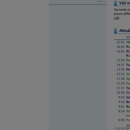
více...
Váš n
Na tomto m
pouze přihl
zde
.
Aktuá
05
22:01
S&
18:03
Pr
16:05
PO
Ku
15:18
Bo
14:31
No
13:36
Di
13:23
Tr
11:58
Sp
11:19
Ge
11:11
Ná
10:30
Út
9:43
In
9:14
Be
9:01
Ro
8:54
AM
na
6:06
Fe
04