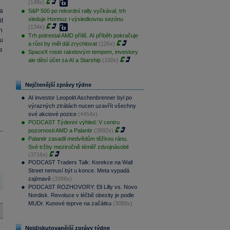
(148x)
a
S&P 500 po rekordní rally vyčkával, trh
sleduje Hormuz i výsledkovou sezónu
t
(134x)
h
Trh potrestal AMD příliš. AI příběh pokračuje
ou
a růst by měl dál zrychlovat
(126x)
e
SpaceX roste raketovým tempem, investory
ale děsí účet za AI a Starship
(100x)
Nejčtenější zprávy týdne
AI investor Leopold Aschenbrenner byl po
výrazných ztrátách nucen uzavřít všechny
své akciové pozice
(4454x)
PODCAST Týdenní výhled: V centru
pozornosti AMD a Palantir
(3892x)
Palantir zasadil medvědům těžkou ránu.
Své tržby meziročně téměř zdvojnásobil
(3716x)
PODCAST Traders Talk: Korekce na Wall
Street nemusí být u konce. Meta vypadá
zajímavě
(3386x)
PODCAST ROZHOVORY: Eli Lilly vs. Novo
Nordisk. Revoluce v léčbě obezity je podle
MUDr. Kunové teprve na začátku
(3088x)
Nejdiskutovanější zprávy týdne