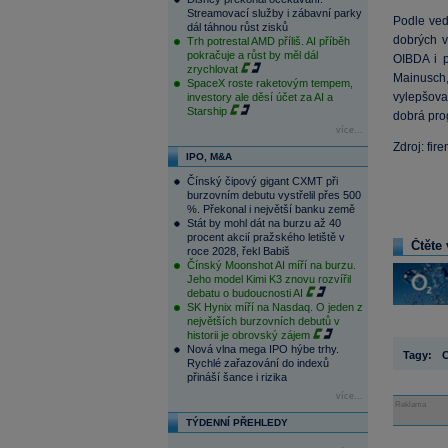
Streamovací služby i zábavní parky
Podle ved
dál táhnou růst zisků
dobrých v
Trh potrestal AMD příliš. AI příběh
pokračuje a růst by měl dál
OIBDA i p
zrychlovat
Mainusch, 
SpaceX roste raketovým tempem,
vylepšov
investory ale děsí účet za AI a
Starship
dobrá pro
více...
Zdroj: fir
IPO, M&A
Čínský čipový gigant CXMT při
burzovním debutu vystřelil přes 500
%. Překonal i největší banku země
Stát by mohl dát na burzu až 40
procent akcií pražského letiště v
Čtěte 
roce 2028, řekl Babiš
Čínský Moonshot AI míří na burzu.
Jeho model Kimi K3 znovu rozvířil
debatu o budoucnosti AI
SK Hynix míří na Nasdaq. O jeden z
největších burzovních debutů v
historii je obrovský zájem
Nová vlna mega IPO hýbe trhy.
Tagy:
Rychlé zařazování do indexů
přináší šance i rizika
více...
Reklama
TÝDENNÍ PŘEHLEDY