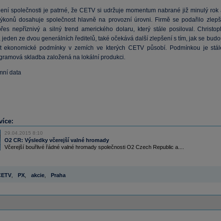
ení společnosti je patrné, že CETV si udržuje momentum nabrané již minulý rok 
ýkonů dosahuje společnost hlavně na provozní úrovni. Firmě se podařilo zlepši
řes nepříznivý a silný trend amerického dolaru, který stále posiloval. Christop
jeden ze dvou generálních ředitelů, také očekává další zlepšení s tím, jak se bud
at ekonomické podmínky v zemích ve kterých CETV působí. Podmínkou je stál
gramová skladba založená na lokální produkci.
emní data
více:
29.04.2015 8:10
O2 CR: Výsledky včerejší valné hromady
Včerejší bouřlivé řádné valné hromady společnosti O2 Czech Republic a....
CETV
,
PX
,
akcie
,
Praha