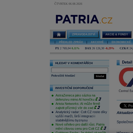
ČTVRTEK 06.08.2026
ZPRAVODAJSTVÍ
AKCIE & FONDY
|
PŘEHLED ZPRÁV
|
AKCIOVÉ
|
EKONOMICKÉ
PX
2 769,04
0,11%
DAX
26 126,30
-0,29%
CZK/€
24
Detail
HLEDAT V KOMENTÁŘÍCH
Pokročilé hledání
hledat
INVESTIČNÍ DOPORUČENÍ
AstraZeneca jako sázka na
defenzivu mimo AI horečku
Arista Networks: AI může firmě
zajistit příznivý vítr do zad
Analytický radar: Colt CZ roste díky
Aktualiz
vyšší marži, širší integraci i
stabilnějšímu byznysu
Společnost
Nové střelivo pro další růst. Patria
mění cílovou cenu pro Colt CZ
Goldman Sachs: Je dobrý okamžik