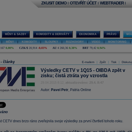
ZKUSIT DEMO
OTEVŘÍT ÚČET
WEBTRADER
|
|
|
MĚNY & SAZBY
KOMODITY & DERIVÁTY
EKONOMIKA
PRÁVO
MOJ
|
MĚNY
|
KOMODITY
|
SLOUPKY
|
ROZHOVORY
|
VIDEO
|
MONITORING
|
,167
0,00%
CZK/$
20,914
-0,03%
AU
4 260,36
0,38%
BRT
79,42
0,94%
 - články
E-mailem
Zpět
Tisk
Diskutu
|
|
|
Výsledky CETV v 1Q15 - OIBDA zpět v
zisku; čistá ztráta yoy vzrostla
29.04.2015 8:12,
aktualizováno: 29.4. 8:47
Autor:
Pavel Petr
, Patria Online
ováno
 CETV dnes brzo ráno zveřejnila svoje výsledky za první čtvrtletí tohoto roku.