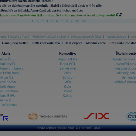
finitivní proražení stoletého trendu?
otify ve duhém kvartále neoslnilo. Slabší výhled tlačí akcie o 4 % níže
Donald's zvýšil zisk, Američané ale ztrácejí chuť utrácet
lantir zasadil medvědům těžkou ránu. Své tržby meziročně téměř zdvojnásobil
1
2
3
4
5
6
7
8
9
10
>>
atria
|
Kariéra v Patrii
|
Podmínky užívání stránek
|
Ochrana osobních údajů
|
Pravidla diskuse
|
Inve
|
|
|
|
|
E-mail newsletter
SMS zpravodajství
Data export
Mobilní verze
R
=
Real-Time dat
Akcie:
Komodity:
Škola invest
Akcie ČEZ
Ropa BRENT
Akademie inves
kcie NWR
Ropa WTI
Investiční stra
Komerční banka
Zemní plyn
Investiční dopo
ie Erste Bank
Zlato
Akciový slov
Akcie O2
Stříbro
Semináře
kcie Kofola
Měď
Měnová kalku
kcie Apple
Cukr
ie Facebook
Bavlna
kcie BMW
Kakao
Akcie GE
cie Moneta
Tvorba aplikace:
Patria Online, a.s.
© 1997 - 2026