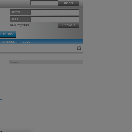
Hledej
Uživatel:
Heslo:
Nová registrace
Přihlásit
E PATRIA
DISKUSE
|
BLOG
j
Reklama