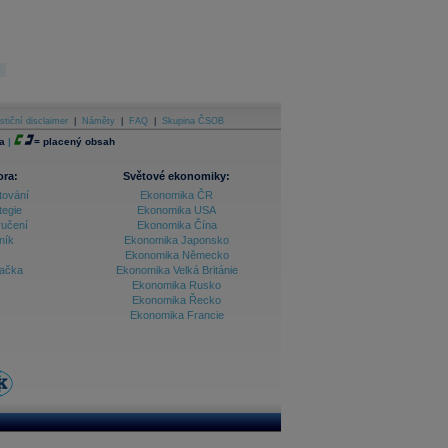
stiční disclaimer
|
Náměty
|
FAQ
|
Skupina ČSOB
a
|
=
placený obsah
ora:
Světové ekonomiky:
tování
Ekonomika ČR
tegie
Ekonomika USA
ručení
Ekonomika Čína
ník
Ekonomika Japonsko
Ekonomika Německo
lačka
Ekonomika Velká Británie
Ekonomika Rusko
Ekonomika Řecko
Ekonomika Francie