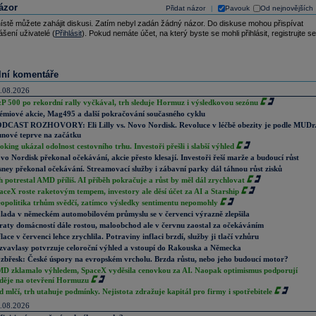
ázor
Přidat názor
Pavouk
Od nejnovějších
|
ístě můžete zahájit diskusi. Zatím nebyl zadán žádný názor. Do diskuse mohou přispívat
ášení uživatelé (
Přihlásit
). Pokud nemáte účet, na který byste se mohli přihlásit, registrujte se
lní komentáře
.08.2026
P 500 po rekordní rally vyčkával, trh sleduje Hormuz i výsledkovou sezónu
émiové akcie, Mag495 a další pokračování současného cyklu
DCAST ROZHOVORY: Eli Lilly vs. Novo Nordisk. Revoluce v léčbě obezity je podle MUDr
nové teprve na začátku
oking ukázal odolnost cestovního trhu. Investoři přešli i slabší výhled
vo Nordisk překonal očekávání, akcie přesto klesají. Investoři řeší marže a budoucí růst
sney překonal očekávání. Streamovací služby i zábavní parky dál táhnou růst zisků
h potrestal AMD příliš. AI příběh pokračuje a růst by měl dál zrychlovat
aceX roste raketovým tempem, investory ale děsí účet za AI a Starship
opolitika trhům svědčí, zatímco výsledky sentimentu nepomohly
lada v německém automobilovém průmyslu se v červenci výrazně zlepšila
raty domácností dále rostou, maloobchod ale v červnu zaostal za očekáváním
flace v červenci lehce zrychlila. Potraviny inflaci brzdí, služby ji tlačí vzhůru
zvavlasy potvrzuje celoroční výhled a vstoupí do Rakouska a Německa
zbřesk: České úspory na evropském vrcholu. Brzda růstu, nebo jeho budoucí motor?
D zklamalo výhledem, SpaceX vyděsila cenovkou za AI. Naopak optimismus podporují
děje na otevření Hormuzu
d mlčí, trh utahuje podmínky. Nejistota zdražuje kapitál pro firmy i spotřebitele
.08.2026