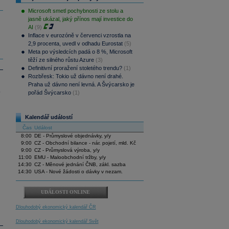
Microsoft smetl pochybnosti ze stolu a
jasně ukázal, jaký přínos mají investice do
AI
(9)
Inflace v eurozóně v červenci vzrostla na
2,9 procenta, uvedl v odhadu Eurostat
(5)
Meta po výsledcích padá o 8 %, Microsoft
těží ze silného růstu Azure
(3)
Definitivní proražení stoletého trendu?
(1)
Rozbřesk: Tokio už dávno není drahé.
Praha už dávno není levná. A Švýcarsko je
.
pořád Švýcarsko
(1)
Kalendář událostí
Čas
Událost
8:00
DE - Průmyslové objednávky, y/y
9:00
CZ - Obchodní bilance - nár. pojetí, mld. Kč
9:00
CZ - Průmyslová výroba, y/y
11:00
EMU - Maloobchodní tržby, y/y
14:30
CZ - Měnové jednání ČNB, zákl. sazba
14:30
USA - Nové žádosti o dávky v nezam.
UDÁLOSTI ONLINE
Dlouhodobý ekonomický kalendář ČR
Dlouhodobý ekonomický kalendář Svět