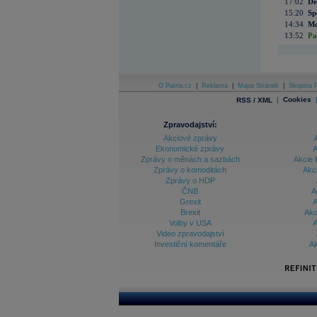
17:02
De
15:20
Sp
14:34
Mc
13:52
Pa
O Patria.cz
|
Reklama
|
Mapa Stránek
|
Skupina P
|
Cookies
RSS / XML
Zpravodajství:
Akciové zprávy
Ekonomické zprávy
A
Zprávy o měnách a sazbách
Akcie 
Zprávy o komoditách
Akc
Zprávy o HDP
ČNB
A
Grexit
A
Brexit
Akc
Volby v USA
A
Video zpravodajství
Investiční komentáře
Ak