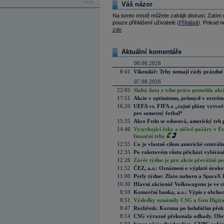
více...
Váš názor
Na tomto místě můžete zahájit diskusi. Zatím
pouze přihlášení uživatelé (
Přihlásit
). Pokud ne
zde
.
Aktuální komentáře
08.08.2026
8:41
Víkendář: Trhy nemají rády prázdné 
07.08.2026
22:05
Slabá data z trhu práce pomohla akc
17:51
Akcie v optimismu, průmysl v extrémn
16:20
UEFA vs. FIFA a „tajné plány vytvoř
pro samotný fotbal“
15:35
Akce Fedu se odsouvá, americký trh 
14:46
Vysychající řeky a ničivé požáry v E
finanční trhy
12:55
Co je vlastně cílem americké centrál
12:35
Po raketovém růstu přichází vybírán
12:26
Závěr týdne je pro akcie převážně po
11:52
ČEZ, a.s.: Oznámení o výplatě úrok
11:00
Perly týdne: Zlato nahoru a SpaceX 
10:30
Hlavní akcionář Volkswagenu je ve z
8:59
Komerční banka, a.s.: Výpis z obchod
8:51
Výsledky oznámily CSG a Gen Digital
8:47
Rozbřesk: Koruna po holubičím přek
8:14
CSG výrazně překonala odhady. Obran