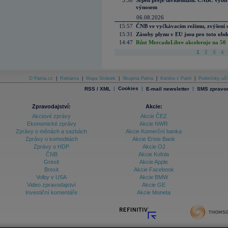
5:50
Srpen přeje dividendám. CNBC vybírá
výnosem
06.08.2026
15:57
ČNB ve vyčkávacím režimu, zvýšení s
15:31
Zásoby plynu v EU jsou pro toto obdo
14:47
Růst MercadoLibre akceleruje na 50 %
1
2
3
4
O Patria.cz
|
Reklama
|
Mapa Stránek
|
Skupina Patria
|
Kariéra v Patrii
|
Podmínky uží
|
Cookies
|
|
RSS / XML
E-mail newsletter
SMS zpravod
Zpravodajství:
Akcie:
Akciové zprávy
Akcie ČEZ
Ekonomické zprávy
Akcie NWR
Zprávy o měnách a sazbách
Akcie Komerční banka
Zprávy o komoditách
Akcie Erste Bank
Zprávy o HDP
Akcie O2
ČNB
Akcie Kofola
Grexit
Akcie Apple
Brexit
Akcie Facebook
Volby v USA
Akcie BMW
Video zpravodajství
Akcie GE
Investiční komentáře
Akcie Moneta