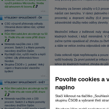
využít poklesu Microsoftu. Nvidia
dál tahounem AI boomu
Potraviny za červen zdražily o 0,3 proce
více...
nárůst cen benzínu. V rámci jádrového 
VÝSLEDKY SPOLEČNOSTÍ - ČR
procenta) a dopravní služby (0,4 proc
zdravotnické služby nebo oděvy zlevnily.
CSG výrazně překonala odhady.
Obranná divize táhne růst, výhled
potvrzen
Meziroční inflace z květnové nuly sto
Růst MercadoLibre akceleruje na 50
kladných hodnot, i když minimálně. V čí
%. Podle trhu ale roste příliš draze
začne rychle opadávat až zhruba za čtvrt 
Nintendo navýšilo zisk o 150
a stále se velice zvolna odpoutává ode 
procent. Switch 2 a Mario pomohly
navzdory dražším čipům
Rychlejší růst, vyšší marže a lepší
Data celkově nijak nepřekvapila a pouze
výhled. Lilly překonává Novo
vyšší hodnoty. Za první pololetí je inflac
Nordisk
lehce do kladných hodnot, zhruba do půl
Skupina ČSOB v 1. pololetí: Velký
zájem o financování vlastního
bydlení
více...
Povolte cookies a 
VÝSLEDKY SPOLEČNOSTÍ - SVĚT
naplno
Růst MercadoLibre akceleruje na 50
%. Podle trhu ale roste příliš draze
Stačí kliknout na tlačítko „Souhla
Nintendo navýšilo zisk o 150
skupinu ČSOB a vybrané třetí stran
procent. Switch 2 a Mario pomohly
navzdory dražším čipům
Rychlejší růst, vyšší marže a lepší