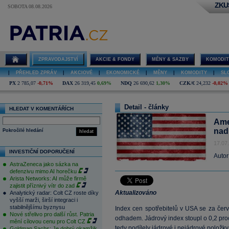
ZKU
SOBOTA 08.08.2026
ZPRAVODAJSTVÍ
AKCIE & FONDY
MĚNY & SAZBY
KOMODIT
|
PŘEHLED ZPRÁV
|
AKCIOVÉ
|
EKONOMICKÉ
|
MĚNY
|
KOMODITY
|
SL
PX
2 785,07
-0,71%
DAX
26 319,45
0,69%
NDQ
26 690,62
1,30%
CZK/€
24,232
-0,02%
Detail - články
HLEDAT V KOMENTÁŘÍCH
Ame
nad
Pokročilé hledání
hledat
17.07
INVESTIČNÍ DOPORUČENÍ
Autor
AstraZeneca jako sázka na
defenzivu mimo AI horečku
Arista Networks: AI může firmě
zajistit příznivý vítr do zad
Aktualizováno
Analytický radar: Colt CZ roste díky
vyšší marži, širší integraci i
stabilnějšímu byznysu
Index cen spotřebitelů v USA se za červ
Nové střelivo pro další růst. Patria
odhadem. Jádrový index stoupl o 0,2 pro
mění cílovou cenu pro Colt CZ
tedy podílely jádrové i nejádrové položky
Goldman Sachs: Je dobrý okamžik