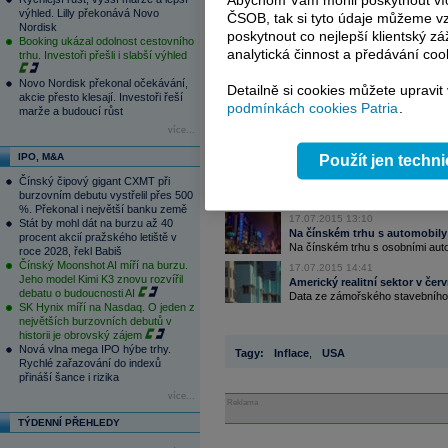
Abychom Vám mohli poskytnout víc
výhled. Lilly překonává Novo
ČSOB, tak si tyto údaje můžeme vz
Nordisk
poskytnout co nejlepší klientský zá
Booking ukázal odolnost cestovního
analytická činnost a předávání coo
trhu. Investoři přešli i slabší výhled
Novo Nordisk překonal očekávání,
Detailně si cookies můžete upravit
akcie přesto klesají. Investoři řeší
podmínkách cookies Patria
.
marže a budoucí růst
více...
Čtěte více:
IPO, M&A
Použít jen techn
17.07.2015 9:54
Čínský čipový gigant CXMT při
Konec týdne zatím vypadá na k
burzovním debutu vystřelil přes 500
Čínské akcie poslední dva dny ro
%. Překonal i největší banku země
17.07.2015 13:10
Stát by mohl dát na burzu až 40
Na čínském trhu s automobily
procent akcií pražského letiště v
Na čínském trhu s osobními aut
roce 2028, řekl Babiš
Čínský Moonshot AI míří na burzu.
17.07.2015 14:41
Jeho model Kimi K3 znovu rozvířil
Americký realitní sektor v čer
debatu o budoucnosti AI
Data ze zámořského stavebního s
SK Hynix míří na Nasdaq. O jeden z
největších burzovních debutů v
historii je obrovský zájem
Nová vlna mega IPO hýbe trhy.
Tagy:
Inflace
,
USA
Rychlé zařazování do indexů
přináší šance i rizika
více...
Reklama
TÝDENNÍ PŘEHLEDY