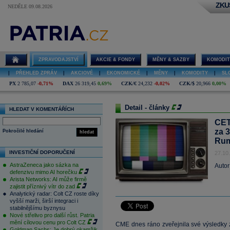
ZKU
NEDĚLE 09.08.2026
ZPRAVODAJSTVÍ
AKCIE & FONDY
MĚNY & SAZBY
KOMODIT
|
PŘEHLED ZPRÁV
|
AKCIOVÉ
|
EKONOMICKÉ
|
MĚNY
|
KOMODITY
|
SL
PX
2 785,07
-0,71%
DAX
26 319,45
0,69%
CZK/€
24,232
-0,02%
CZK/$
20,966
0,00%
Detail - články
HLEDAT V KOMENTÁŘÍCH
CET
za 
Pokročilé hledání
hledat
Ru
INVESTIČNÍ DOPORUČENÍ
27.10
AstraZeneca jako sázka na
Autor
defenzivu mimo AI horečku
Arista Networks: AI může firmě
zajistit příznivý vítr do zad
Analytický radar: Colt CZ roste díky
vyšší marži, širší integraci i
stabilnějšímu byznysu
Nové střelivo pro další růst. Patria
mění cílovou cenu pro Colt CZ
CME dnes ráno zveřejnila své výsledky 
Goldman Sachs: Je dobrý okamžik