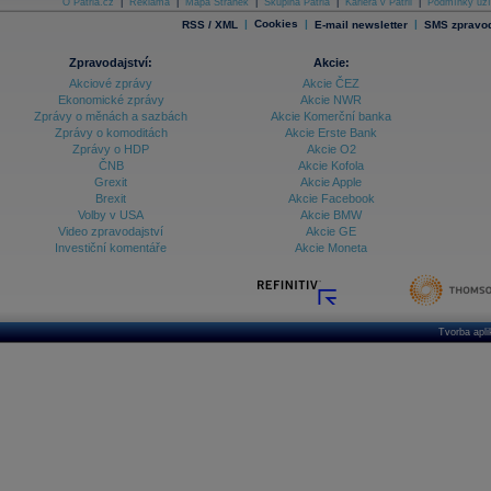
O Patria.cz
|
Reklama
|
Mapa Stránek
|
Skupina Patria
|
Kariéra v Patrii
|
Podmínky uží
|
Cookies
|
|
RSS / XML
E-mail newsletter
SMS zpravod
Zpravodajství:
Akcie:
Akciové zprávy
Akcie ČEZ
Ekonomické zprávy
Akcie NWR
Zprávy o měnách a sazbách
Akcie Komerční banka
Zprávy o komoditách
Akcie Erste Bank
Zprávy o HDP
Akcie O2
ČNB
Akcie Kofola
Grexit
Akcie Apple
Brexit
Akcie Facebook
Volby v USA
Akcie BMW
Video zpravodajství
Akcie GE
Investiční komentáře
Akcie Moneta
Tvorba apl