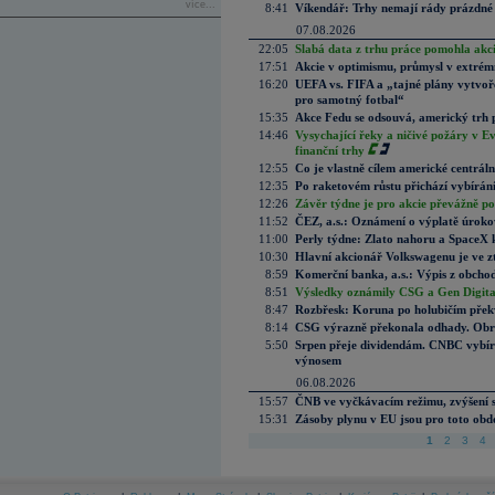
více...
8:41
Víkendář: Trhy nemají rády prázdné 
07.08.2026
22:05
Slabá data z trhu práce pomohla akc
17:51
Akcie v optimismu, průmysl v extrémn
16:20
UEFA vs. FIFA a „tajné plány vytvoř
pro samotný fotbal“
15:35
Akce Fedu se odsouvá, americký trh 
14:46
Vysychající řeky a ničivé požáry v E
finanční trhy
12:55
Co je vlastně cílem americké centrál
12:35
Po raketovém růstu přichází vybírán
12:26
Závěr týdne je pro akcie převážně po
11:52
ČEZ, a.s.: Oznámení o výplatě úrok
11:00
Perly týdne: Zlato nahoru a SpaceX 
10:30
Hlavní akcionář Volkswagenu je ve z
8:59
Komerční banka, a.s.: Výpis z obchod
8:51
Výsledky oznámily CSG a Gen Digital
8:47
Rozbřesk: Koruna po holubičím přek
8:14
CSG výrazně překonala odhady. Obran
5:50
Srpen přeje dividendám. CNBC vybírá
výnosem
06.08.2026
15:57
ČNB ve vyčkávacím režimu, zvýšení s
15:31
Zásoby plynu v EU jsou pro toto obdo
1
2
3
4