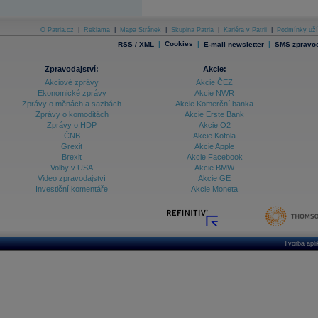
O Patria.cz
|
Reklama
|
Mapa Stránek
|
Skupina Patria
|
Kariéra v Patrii
|
Podmínky uží
|
Cookies
|
|
RSS / XML
E-mail newsletter
SMS zpravod
Zpravodajství:
Akcie:
Akciové zprávy
Akcie ČEZ
Ekonomické zprávy
Akcie NWR
Zprávy o měnách a sazbách
Akcie Komerční banka
Zprávy o komoditách
Akcie Erste Bank
Zprávy o HDP
Akcie O2
ČNB
Akcie Kofola
Grexit
Akcie Apple
Brexit
Akcie Facebook
Volby v USA
Akcie BMW
Video zpravodajství
Akcie GE
Investiční komentáře
Akcie Moneta
Tvorba apl