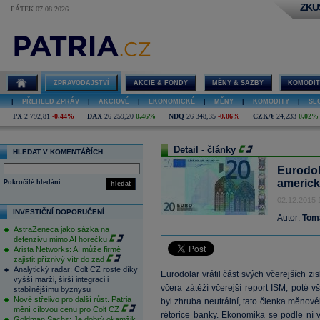
ZKU
PÁTEK 07.08.2026
ZPRAVODAJSTVÍ
AKCIE & FONDY
MĚNY & SAZBY
KOMODIT
|
PŘEHLED ZPRÁV
|
AKCIOVÉ
|
EKONOMICKÉ
|
MĚNY
|
KOMODITY
|
SL
PX
2 792,81
-0,44%
DAX
26 259,20
0,46%
NDQ
26 348,35
-0,06%
CZK/€
24,233
0,02%
Detail - články
HLEDAT V KOMENTÁŘÍCH
Eurodola
americk
Pokročilé hledání
hledat
02.12.2015 
INVESTIČNÍ DOPORUČENÍ
Autor:
Tom
AstraZeneca jako sázka na
defenzivu mimo AI horečku
Arista Networks: AI může firmě
zajistit příznivý vítr do zad
Analytický radar: Colt CZ roste díky
Eurodolar vrátil část svých včerejších 
vyšší marži, širší integraci i
včera zátěží včerejší report ISM, poté 
stabilnějšímu byznysu
Nové střelivo pro další růst. Patria
byl zhruba neutrální, tato členka měnovéh
mění cílovou cenu pro Colt CZ
rétorice banky. Ekonomika se podle ní 
Goldman Sachs: Je dobrý okamžik