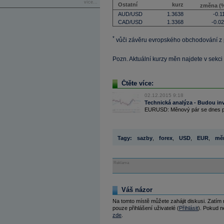
více...
Ostatní
kurz
změna (
AUD/USD
1.3638
-0.1
CAD/USD
1.3368
-0.0
*
vůči závěru evropského obchodování z
Pozn. Aktuální kurzy měn najdete v sekci
Čtěte více:
02.12.2015 9:18
Technická analýza - Budou in
EURUSD: Měnový pár se dnes poh
Tagy:
sazby
,
forex
,
USD
,
EUR
,
měn
Reklama
Váš názor
Na tomto místě můžete zahájit diskusi. Zatím
pouze přihlášení uživatelé (
Přihlásit
). Pokud ne
zde
.