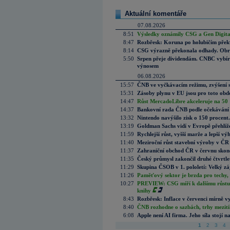
Aktuální komentáře
07.08.2026
8:51
Výsledky oznámily CSG a Gen Digital
8:47
Rozbřesk: Koruna po holubičím přek
8:14
CSG výrazně překonala odhady. Obran
5:50
Srpen přeje dividendám. CNBC vybírá
výnosem
06.08.2026
15:57
ČNB ve vyčkávacím režimu, zvýšení s
15:31
Zásoby plynu v EU jsou pro toto obdo
14:47
Růst MercadoLibre akceleruje na 50 %
14:37
Bankovní rada ČNB podle očekávání 
13:32
Nintendo navýšilo zisk o 150 procen
13:19
Goldman Sachs vidí v Evropě přehlíže
11:59
Rychlejší růst, vyšší marže a lepší v
11:40
Meziroční růst stavební výroby v ČR
11:37
Zahraniční obchod ČR v červnu skonč
11:35
Český průmysl zakončil druhé čtvrtlet
11:29
Skupina ČSOB v 1. pololetí: Velký zá
11:26
Paměťový sektor je brzda pro techy,
10:27
PREVIEW: CSG míří k dalšímu růstu.
knihy
8:43
Rozbřesk: Inflace v červenci mírně v
8:40
ČNB rozhodne o sazbách, trhy mezitím
6:08
Apple není AI firma. Jeho síla stojí n
1
2
3
4