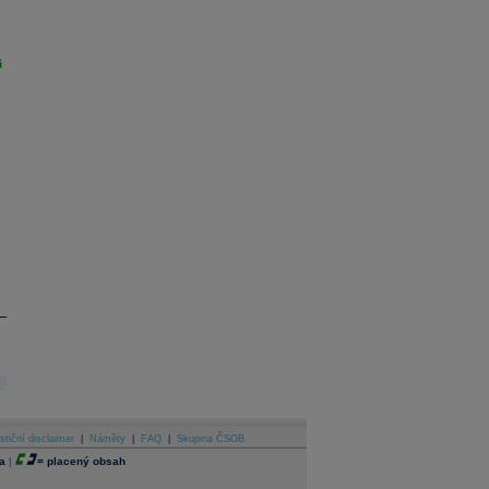
i
stiční disclaimer
|
Náměty
|
FAQ
|
Skupina ČSOB
a
|
=
placený obsah