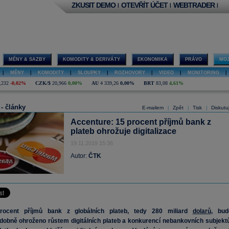
ZKUSIT DEMO
OTEVŘÍT ÚČET
WEBTRADER
|
|
|
MĚNY & SAZBY
KOMODITY & DERIVÁTY
EKONOMIKA
PRÁVO
MOJ
|
MĚNY
|
KOMODITY
|
SLOUPKY
|
ROZHOVORY
|
VIDEO
|
MONITORING
|
,232
-0,02%
CZK/$
20,966
0,00%
AU
4 339,26
0,00%
BRT
83,08
4,61%
 - články
E-mailem
Zpět
Tisk
Diskutu
|
|
|
Accenture: 15 procent příjmů bank z
plateb ohrožuje digitalizace
19.11.2019 15:36
Autor:
ČTK
ocent příjmů bank z globálních plateb, tedy 280 miliard
dolarů
, bud
obně ohroženo růstem digitálních plateb a konkurencí nebankovních subjektů