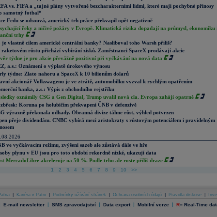
FA vs. FIFA a „tajné plány vytvořené bezcharakterními lidmi, které mají pochybné přínosy
o samotný fotbal“
ce Fedu se odsouvá, americký trh práce překvapil opět negativně
sychající řeky a ničivé požáry v Evropě. Klimatická rizika dopadají na průmysl, ekonomiku 
nanční trhy
 je vlastně cílem americké centrální banky? Nasliboval toho Warsh příliš?
 raketovém růstu přichází vybírání zisků. Zaměstnanci SpaceX prodávají akcie
věr týdne je pro akcie převážně pozitivní při vyčkávání na nová data
Z, a.s.: Oznámení o výplatě úrokového výnosu
rly týdne: Zlato nahoru a SpaceX k 10 bilionům dolarů
avní akcionář Volkswagenu je ve ztrátě, automobilku vyzval k rychlým opatřením
merční banka, a.s.: Výpis z obchodního rejstříku
sledky oznámily CSG a Gen Digital, Trump uvalil nová cla. Evropa zahájí opatrně
zbřesk: Koruna po holubičím překvapení ČNB v defenzivě
G výrazně překonala odhady. Obranná divize táhne růst, výhled potvrzen
pen přeje dividendám. CNBC vybírá mezi aristokraty s růstovým potenciálem i pravidelným
nosem
.08.2026
B ve vyčkávacím režimu, zvýšení sazeb ale zůstává dále ve hře
soby plynu v EU jsou pro toto období rekordně nízké, ukazují data
st MercadoLibre akceleruje na 50 %. Podle trhu ale roste příliš draze
1
2
3
4
5
6
7
8
9
10
>>
atria
|
Kariéra v Patrii
|
Podmínky užívání stránek
|
Ochrana osobních údajů
|
Pravidla diskuse
|
Inve
|
|
|
|
|
E-mail newsletter
SMS zpravodajství
Data export
Mobilní verze
R
=
Real-Time dat