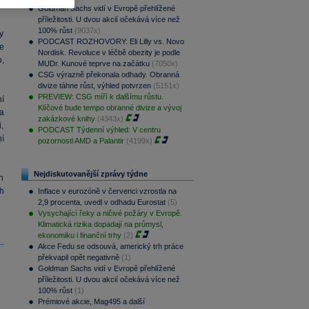
Goldman Sachs vidí v Evropě přehlížené
příležitosti. U dvou akcií očekává více než
100% růst
(9037x)
y
PODCAST ROZHOVORY: Eli Lilly vs. Novo
je
Nordisk. Revoluce v léčbě obezity je podle
,
MUDr. Kunové teprve na začátku
(7050x)
CSG výrazně překonala odhady. Obranná
divize táhne růst, výhled potvrzen
(5151x)
PREVIEW: CSG míří k dalšímu růstu.
í
Klíčové bude tempo obranné divize a vývoj
a
zakázkové knihy
(4343x)
i,
PODCAST Týdenní výhled: V centru
í
pozornosti AMD a Palantir
(4199x)
Nejdiskutovanější zprávy týdne
ch
h
Inflace v eurozóně v červenci vzrostla na
2,9 procenta, uvedl v odhadu Eurostat
(5)
Vysychající řeky a ničivé požáry v Evropě.
Klimatická rizika dopadají na průmysl,
ekonomiku i finanční trhy
(2)
Akce Fedu se odsouvá, americký trh práce
překvapil opět negativně
(1)
Goldman Sachs vidí v Evropě přehlížené
příležitosti. U dvou akcií očekává více než
100% růst
(1)
Prémiové akcie, Mag495 a další