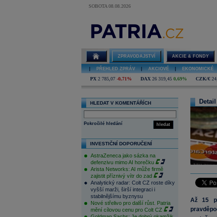
SOBOTA 08.08.2026
ZPRAVODAJSTVÍ
AKCIE & FONDY
|
PŘEHLED ZPRÁV
|
AKCIOVÉ
|
EKONOMICKÉ
PX
2 785,07
-0,71%
DAX
26 319,45
0,69%
CZK/€
24
Detail
HLEDAT V KOMENTÁŘÍCH
Pokročilé hledání
hledat
INVESTIČNÍ DOPORUČENÍ
AstraZeneca jako sázka na
defenzivu mimo AI horečku
Arista Networks: AI může firmě
zajistit příznivý vítr do zad
Analytický radar: Colt CZ roste díky
vyšší marži, širší integraci i
stabilnějšímu byznysu
Až 15 pr
Nové střelivo pro další růst. Patria
pravděpod
mění cílovou cenu pro Colt CZ
Goldman Sachs: Je dobrý okamžik