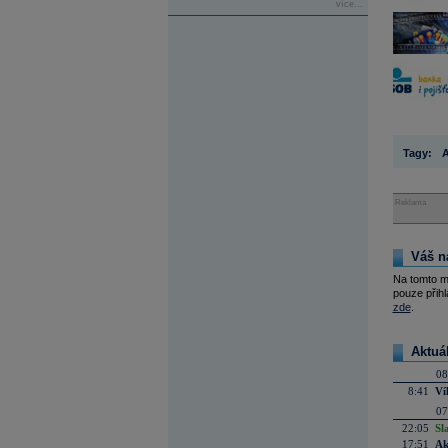
více...
Tagy:
A
Reklama
Váš n
Na tomto m
pouze přihl
zde
.
Aktuá
08
8:41
Ví
07
22:05
Sl
17:51
Ak