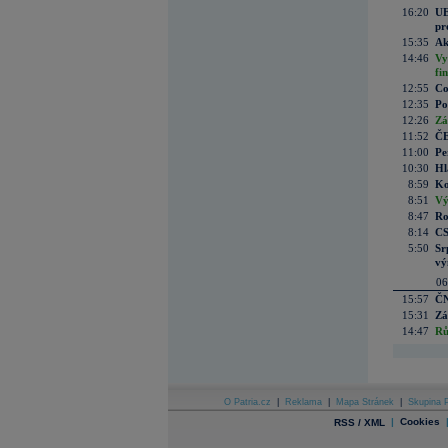
16:20
UE
pr
15:35
Ak
14:46
Vy
fi
12:55
Co
12:35
Po
12:26
Zá
11:52
ČE
11:00
Pe
10:30
Hl
8:59
Ko
8:51
Vý
8:47
Ro
8:14
CS
5:50
Sr
vý
06
15:57
ČN
15:31
Zá
14:47
Rů
O Patria.cz
|
Reklama
|
Mapa Stránek
|
Skupina P
|
Cookies
RSS / XML