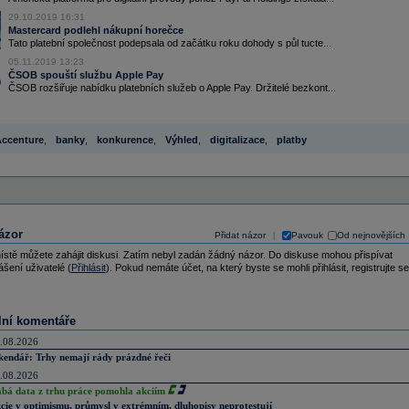
29.10.2019 16:31
Mastercard podlehl nákupní horečce
Tato platební společnost podepsala od začátku roku dohody s půl tucte...
05.11.2019 13:23
ČSOB spouští službu Apple Pay
ČSOB rozšiřuje nabídku platebních služeb o Apple Pay. Držitelé bezkont...
ccenture
,
banky
,
konkurence
,
Výhled
,
digitalizace
,
platby
ázor
Přidat názor
Pavouk
Od nejnovějších
|
ístě můžete zahájit diskusi. Zatím nebyl zadán žádný názor. Do diskuse mohou přispívat
ášení uživatelé (
Přihlásit
). Pokud nemáte účet, na který byste se mohli přihlásit, registrujte se
lní komentáře
.08.2026
kendář: Trhy nemají rády prázdné řeči
.08.2026
abá data z trhu práce pomohla akciím
cie v optimismu, průmysl v extrémním, dluhopisy neprotestují