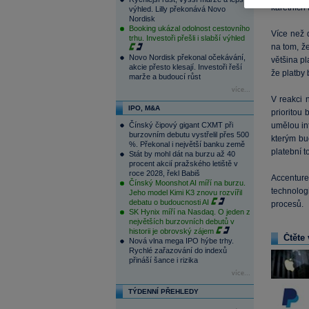
karetních 
výhled. Lilly překonává Novo
Nordisk
Booking ukázal odolnost cestovního
Více než 
trhu. Investoři přešli i slabší výhled
na tom, že
Novo Nordisk překonal očekávání,
většina p
akcie přesto klesají. Investoři řeší
že platby 
marže a budoucí růst
více...
V reakci n
IPO, M&A
prioritou
Čínský čipový gigant CXMT při
umělou int
burzovním debutu vystřelil přes 500
kterým bu
%. Překonal i největší banku země
platební t
Stát by mohl dát na burzu až 40
procent akcií pražského letiště v
roce 2028, řekl Babiš
Accenture 
Čínský Moonshot AI míří na burzu.
technolog
Jeho model Kimi K3 znovu rozvířil
debatu o budoucnosti AI
procesů.
SK Hynix míří na Nasdaq. O jeden z
největších burzovních debutů v
historii je obrovský zájem
Čtěte 
Nová vlna mega IPO hýbe trhy.
Rychlé zařazování do indexů
přináší šance i rizika
více...
TÝDENNÍ PŘEHLEDY