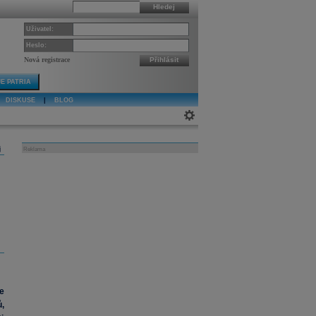
Hledej
Uživatel:
Heslo:
Nová registrace
Přihlásit
E PATRIA
DISKUSE
|
BLOG
j
Reklama
e
,