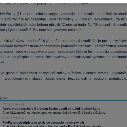
transakcí o 15 procent a příjmy z kreditních karet o 12 procent.
dvě třetiny (71 procent ) dotazovaných vedoucích bankovních manažerů se shodl
 platby začínají být bezplatné. Téměř tři čtvrtiny (73 procent) se domnívají, že už 
lateb neviditelných nebo během příštích 12 měsíců bude. Na 78 procent jich uvedlo
buď již jsou okamžité, či v horizontu jednoho roku budou.
a klíčové výzvy trhu téměř čtyři z pěti respondentů uvedli, že je pro banky hlavn
 budování bezpečnosti maloobchodních platebních transakcí. Téměř čtvrtina uvedl
eligenci, robotiku, inovativní platební centra jako klíčové technologické dovednost
dou muset přizpůsobit své klíčové systémy a mít tak vysokorychlostní a kontinuáln
oky.
je globální společnost poskytující služby a řešení v oblasti strategií, digitální
ií, technologických služeb, kybernetické bezpečnosti a podpory podnikovýc
více:
07.08.2019 8:38
Apple v spolupráci s Goldman Sachs uvedl virtuální kreditní kartu
Americká společnost Apple dnes ve spolupráci s investišní bankou Goldm...
01.10.2019 8:34
PayPal prostřednictvím akvizice vstupuje na čínský trh
Americká platforma pro digitální převody peněz PayPal Holdings získala...