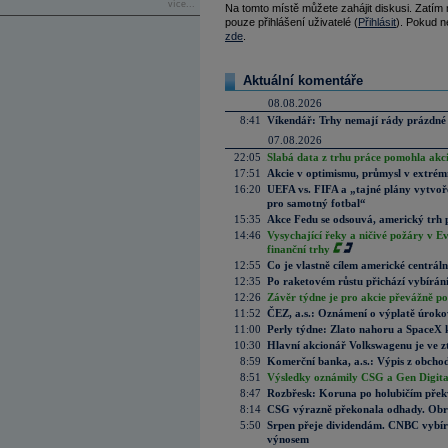
více...
Na tomto místě můžete zahájit diskusi. Zatím
pouze přihlášení uživatelé (
Přihlásit
). Pokud ne
zde
.
Aktuální komentáře
08.08.2026
8:41
Víkendář: Trhy nemají rády prázdné 
07.08.2026
22:05
Slabá data z trhu práce pomohla akc
17:51
Akcie v optimismu, průmysl v extrémn
16:20
UEFA vs. FIFA a „tajné plány vytvoř
pro samotný fotbal“
15:35
Akce Fedu se odsouvá, americký trh 
14:46
Vysychající řeky a ničivé požáry v E
finanční trhy
12:55
Co je vlastně cílem americké centrál
12:35
Po raketovém růstu přichází vybírán
12:26
Závěr týdne je pro akcie převážně po
11:52
ČEZ, a.s.: Oznámení o výplatě úrok
11:00
Perly týdne: Zlato nahoru a SpaceX 
10:30
Hlavní akcionář Volkswagenu je ve z
8:59
Komerční banka, a.s.: Výpis z obchod
8:51
Výsledky oznámily CSG a Gen Digital
8:47
Rozbřesk: Koruna po holubičím přek
8:14
CSG výrazně překonala odhady. Obran
5:50
Srpen přeje dividendám. CNBC vybírá
výnosem