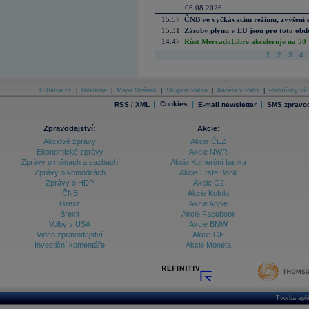
06.08.2026
15:57
ČNB ve vyčkávacím režimu, zvýšení s
15:31
Zásoby plynu v EU jsou pro toto obdo
14:47
Růst MercadoLibre akceleruje na 50 %
1
2
3
4
O Patria.cz
|
Reklama
|
Mapa Stránek
|
Skupina Patria
|
Kariéra v Patrii
|
Podmínky uží
|
Cookies
|
|
RSS / XML
E-mail newsletter
SMS zpravod
Zpravodajství:
Akcie:
Akciové zprávy
Akcie ČEZ
Ekonomické zprávy
Akcie NWR
Zprávy o měnách a sazbách
Akcie Komerční banka
Zprávy o komoditách
Akcie Erste Bank
Zprávy o HDP
Akcie O2
ČNB
Akcie Kofola
Grexit
Akcie Apple
Brexit
Akcie Facebook
Volby v USA
Akcie BMW
Video zpravodajství
Akcie GE
Investiční komentáře
Akcie Moneta
Tvorba apl