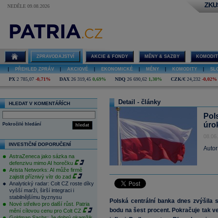
ZKU
NEDĚLE 09.08.2026
ZPRAVODAJSTVÍ
AKCIE & FONDY
MĚNY & SAZBY
KOMODIT
|
PŘEHLED ZPRÁV
|
AKCIOVÉ
|
EKONOMICKÉ
|
MĚNY
|
KOMODITY
|
SL
PX
2 785,07
-0,71%
DAX
26 319,45
0,69%
NDQ
26 690,62
1,30%
CZK/€
24,232
-0,02%
Detail - články
HLEDAT V KOMENTÁŘÍCH
Pol
úro
Pokročilé hledání
hledat
08.06
INVESTIČNÍ DOPORUČENÍ
Autor
AstraZeneca jako sázka na
defenzivu mimo AI horečku
Arista Networks: AI může firmě
zajistit příznivý vítr do zad
Analytický radar: Colt CZ roste díky
vyšší marži, širší integraci i
stabilnějšímu byznysu
Polská centrální banka dnes zvýšila 
Nové střelivo pro další růst. Patria
bodu na šest procent. Pokračuje tak v
mění cílovou cenu pro Colt CZ
Goldman Sachs: Je dobrý okamžik