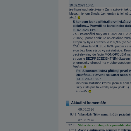
10.02.2023 10:51
jestli posloucháte žvásty Zamrazilové, tak 
klesá.....jenom škoda, že nemám ty její oči...
abc1
S koncem ledna přilétají první vlaštov
elektřinu... Potvrdil se kartel nebo 
10.02.2023 14:40
Za 2 kalendářní roky od 1-2021 do 1-202
v 2022), podle ceníku e.on elektřina zd
stropu by bylo zdražení o 202,9% (na 5
ČSÚ zdražila POUZE o 62%, přitom za ste
e.on bez fixace jsou vyssi statisice. Krome 
veci elektriny de facto MONOPOLEM na
stropu je BEZPRECEDENTNIM úkazem prot
energeticky oligopol ma v dobe vseob
Mudr.c
Re: S koncem ledna přilétají první 
elektřinu... Potvrdil se kartel neb
13.02.2023 18:57
neverim statistice kterou jsem si sam
si ty cisla pocita kazdej nejak jinak :-)
kubis35
Aktuální komentáře
08.08.2026
8:41
Víkendář: Trhy nemají rády prázdné 
07.08.2026
22:05
Slabá data z trhu práce pomohla akc
17:51
Akcie v optimismu, průmysl v extrémn