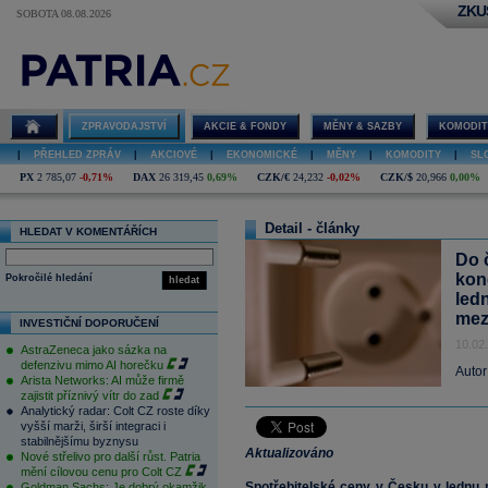
ZKU
SOBOTA 08.08.2026
ZPRAVODAJSTVÍ
AKCIE & FONDY
MĚNY & SAZBY
KOMODIT
|
PŘEHLED ZPRÁV
|
AKCIOVÉ
|
EKONOMICKÉ
|
MĚNY
|
KOMODITY
|
SL
PX
2 785,07
-0,71%
DAX
26 319,45
0,69%
CZK/€
24,232
-0,02%
CZK/$
20,966
0,00%
Detail - články
HLEDAT V KOMENTÁŘÍCH
Do 
kon
Pokročilé hledání
hledat
led
mez
INVESTIČNÍ DOPORUČENÍ
10.02
AstraZeneca jako sázka na
defenzivu mimo AI horečku
Autor
Arista Networks: AI může firmě
zajistit příznivý vítr do zad
Analytický radar: Colt CZ roste díky
vyšší marži, širší integraci i
stabilnějšímu byznysu
Aktualizováno
Nové střelivo pro další růst. Patria
mění cílovou cenu pro Colt CZ
Spotřebitelské ceny v Česku v lednu 
Goldman Sachs: Je dobrý okamžik