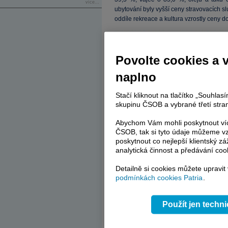
více...
ubytování byly vyšší ceny stravovacích s
oddíle rekreace a kultura vzrostly ceny 
Povolte cookies a 
naplno
Stačí kliknout na tlačítko „Souhla
skupinu ČSOB a vybrané třetí stran
Abychom Vám mohli poskytnout víc
ČSOB, tak si tyto údaje můžeme vz
poskytnout co nejlepší klientský zá
analytická činnost a předávání coo
Detailně si cookies můžete upravit
podmínkách cookies Patria
.
Použít jen techn
Náklady vlastnického bydlení (imputovan
zejména v důsledku růstu cen stavební