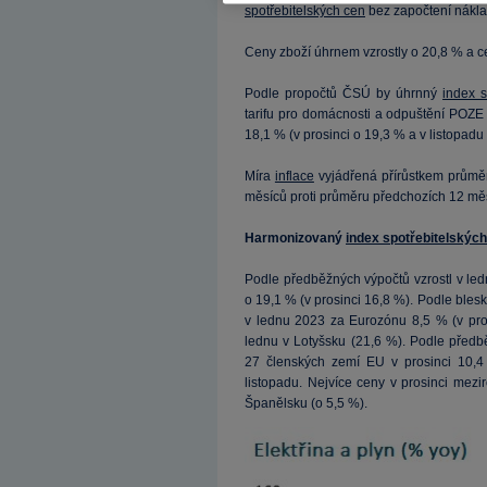
spotřebitelských cen
bez započtení nákla
Ceny zboží úhrnem vzrostly o 20,8 % a c
Podle propočtů ČSÚ by úhrnný
index s
tarifu pro domácnosti a odpuštění POZE
18,1 % (v prosinci o 19,3 % a v listopadu
Míra
inflace
vyjádřená přírůstkem průměr
měsíců proti průměru předchozích 12 měsí
Harmonizovaný
index spotřebitelskýc
Podle předběžných výpočtů vzrostl v l
o 19,1 % (v prosinci 16,8 %). Podle bl
v lednu 2023 za Eurozónu 8,5 % (v pros
lednu v Lotyšsku (21,6 %). Podle před
27 členských zemí EU v prosinci 10,
listopadu. Nejvíce ceny v prosinci mez
Španělsku (o 5,5 %).