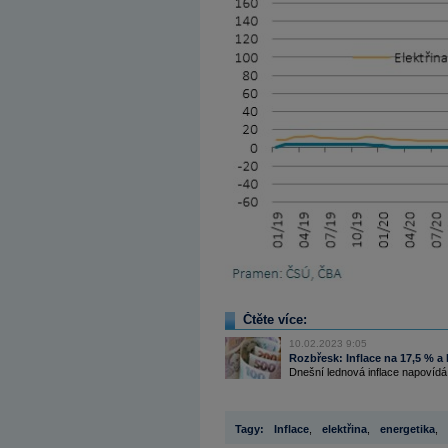
Čtěte více:
10.02.2023 9:05
Rozbřesk: Inflace na 17,5 % a 
Dnešní lednová inflace napovídá
Tagy:
Inflace
,
elektřina
,
energetika
,