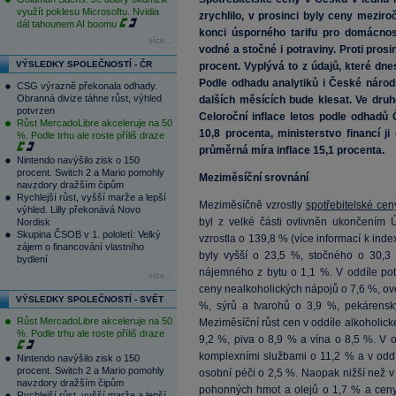
využít poklesu Microsoftu. Nvidia
zrychlilo, v prosinci byly ceny mezir
dál tahounem AI boomu
konci úsporného tarifu pro domácnost
více...
vodné a stočné i potraviny. Proti prosi
VÝSLEDKY SPOLEČNOSTÍ - ČR
procent. Vyplývá to z údajů, které dne
Podle odhadu analytiků i České národn
CSG výrazně překonala odhady.
Obranná divize táhne růst, výhled
dalších měsících bude klesat. Ve druh
potvrzen
Celoroční inflace letos podle odhad
Růst MercadoLibre akceleruje na 50
10,8 procenta, ministerstvo financí j
%. Podle trhu ale roste příliš draze
průměrná míra inflace 15,1 procenta.
Nintendo navýšilo zisk o 150
procent. Switch 2 a Mario pomohly
Meziměsíční srovnání
navzdory dražším čipům
Rychlejší růst, vyšší marže a lepší
Meziměsíčně vzrostly
spotřebitelské cen
výhled. Lilly překonává Novo
byl z velké části ovlivněn ukončením Ú
Nordisk
Skupina ČSOB v 1. pololetí: Velký
vzrostla o 139,8 % (více informací k ind
zájem o financování vlastního
byly vyšší o 23,5 %, stočného o 30,
bydlení
nájemného z bytu o 1,1 %. V oddíle pot
více...
ceny nealkoholických nápojů o 7,6 %, ov
VÝSLEDKY SPOLEČNOSTÍ - SVĚT
%, sýrů a tvarohů o 3,9 %, pekárensk
Růst MercadoLibre akceleruje na 50
Meziměsíční růst cen v oddíle alkoholick
%. Podle trhu ale roste příliš draze
9,2 %, piva o 8,9 % a vína o 8,5 %. V o
komplexními službami o 11,2 % a v oddí
Nintendo navýšilo zisk o 150
procent. Switch 2 a Mario pomohly
osobní péči o 2,5 %. Naopak nižší než v 
navzdory dražším čipům
pohonných hmot a olejů o 1,7 % a ceny 
Rychlejší růst, vyšší marže a lepší