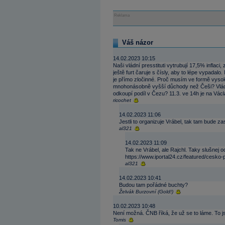
Reklama
Váš názor
14.02.2023 10:15
Naši vládní presstituti vytrubují 17,5% inflaci
ještě furt čaruje s čísly, aby to lépe vypadalo
je přímo zločinné. Proč musím ve formě vysoké
mnohonásobně vyšší důchody než Češi? Vláda 
odkoupí podíl v Čezu? 11.3. ve 14h je na Václ
ricochet
14.02.2023 11:06
Jestli to organizuje Vrábel, tak tam bude za
al321
14.02.2023 11:09
Tak ne Vrábel, ale Rajchl. Taky slušnej o
https://www.iportal24.cz/featured/cesko
al321
14.02.2023 10:41
Budou tam pořádné buchty?
Želvák Burzovní (Gold!)
10.02.2023 10:48
Není možná. ČNB říká, že už se to láme. To 
Tomis