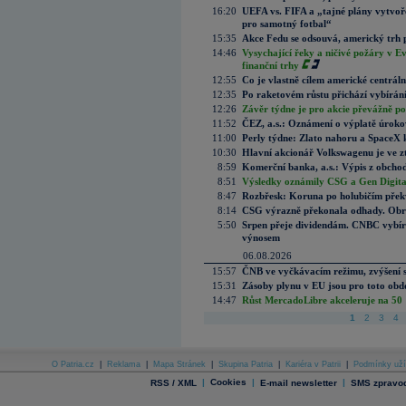
16:20
UEFA vs. FIFA a „tajné plány vytvoř
pro samotný fotbal“
15:35
Akce Fedu se odsouvá, americký trh 
14:46
Vysychající řeky a ničivé požáry v E
finanční trhy
12:55
Co je vlastně cílem americké centrál
12:35
Po raketovém růstu přichází vybírán
12:26
Závěr týdne je pro akcie převážně po
11:52
ČEZ, a.s.: Oznámení o výplatě úrok
11:00
Perly týdne: Zlato nahoru a SpaceX 
10:30
Hlavní akcionář Volkswagenu je ve z
8:59
Komerční banka, a.s.: Výpis z obchod
8:51
Výsledky oznámily CSG a Gen Digital
8:47
Rozbřesk: Koruna po holubičím přek
8:14
CSG výrazně překonala odhady. Obran
5:50
Srpen přeje dividendám. CNBC vybírá
výnosem
06.08.2026
15:57
ČNB ve vyčkávacím režimu, zvýšení s
15:31
Zásoby plynu v EU jsou pro toto obdo
14:47
Růst MercadoLibre akceleruje na 50 %
1
2
3
4
O Patria.cz
|
Reklama
|
Mapa Stránek
|
Skupina Patria
|
Kariéra v Patrii
|
Podmínky uží
|
Cookies
|
|
RSS / XML
E-mail newsletter
SMS zpravod