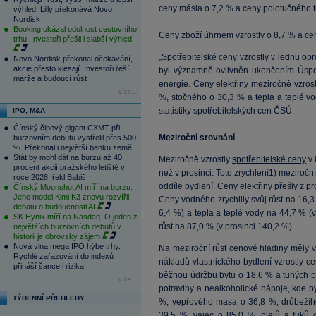
ceny másla o 7,2 % a ceny polotučného t
výhled. Lilly překonává Novo
Nordisk
Booking ukázal odolnost cestovního
Ceny zboží úhrnem vzrostly o 8,7 % a ce
trhu. Investoři přešli i slabší výhled
„Spotřebitelské ceny vzrostly v lednu opr
Novo Nordisk překonal očekávání,
akcie přesto klesají. Investoři řeší
byl významně ovlivněn ukončením Úspor
marže a budoucí růst
energie. Ceny elektřiny meziročně vzro
více...
%, stočného o 30,3 % a tepla a teplé v
statistiky spotřebitelských cen ČSÚ.
IPO, M&A
Čínský čipový gigant CXMT při
Meziroční srovnání
burzovním debutu vystřelil přes 500
%. Překonal i největší banku země
Stát by mohl dát na burzu až 40
Meziročně vzrostly
spotřebitelské ceny
v 
procent akcií pražského letiště v
než v prosinci. Toto zrychlení1) meziro
roce 2028, řekl Babiš
oddíle bydlení. Ceny elektřiny přešly z p
Čínský Moonshot AI míří na burzu.
Jeho model Kimi K3 znovu rozvířil
Ceny vodného zrychlily svůj růst na 16,3
debatu o budoucnosti AI
6,4 %) a tepla a teplé vody na 44,7 % (
SK Hynix míří na Nasdaq. O jeden z
růst na 87,0 % (v prosinci 140,2 %).
největších burzovních debutů v
historii je obrovský zájem
Nová vlna mega IPO hýbe trhy.
Na meziroční růst cenové hladiny měly v 
Rychlé zařazování do indexů
nákladů vlastnického bydlení vzrostly 
přináší šance i rizika
běžnou údržbu bytu o 18,6 % a tuhých pal
více...
potraviny a nealkoholické nápoje, kde 
TÝDENNÍ PŘEHLEDY
%, vepřového masa o 36,8 %, drůbežíh
39,5 %, vajec o 85,0 %, olejů a tuků 