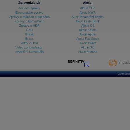
Zpravodajství:
Akcie:
Akciové zprávy
Akcie ČEZ
Ekonomické zprávy
Akcie NWR
Zprávy o měnách a sazbách
Akcie Komerční banka
Zprávy o komoditách
Akcie Erste Bank
Zprávy o HDP
Akcie O2
ČNB
Akcie Kofola
Grexit
Akcie Apple
Brexit
Akcie Facebook
Volby v USA
Akcie BMW
Video zpravodajství
Akcie GE
Investiční komentáře
Akcie Moneta
Tvorba apl