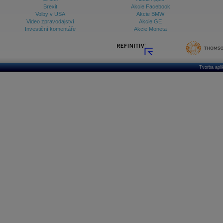
Brexit
Akcie Facebook
Volby v USA
Akcie BMW
Video zpravodajství
Akcie GE
Investiční komentáře
Akcie Moneta
Tvorba apl