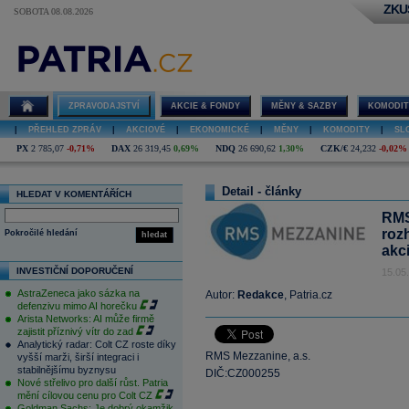
ZKU
SOBOTA 08.08.2026
ZPRAVODAJSTVÍ
AKCIE & FONDY
MĚNY & SAZBY
KOMODIT
|
PŘEHLED ZPRÁV
|
AKCIOVÉ
|
EKONOMICKÉ
|
MĚNY
|
KOMODITY
|
SL
PX
2 785,07
-0,71%
DAX
26 319,45
0,69%
NDQ
26 690,62
1,30%
CZK/€
24,232
-0,02%
Detail - články
HLEDAT V KOMENTÁŘÍCH
RMS
roz
Pokročilé hledání
hledat
akc
INVESTIČNÍ DOPORUČENÍ
15.05
AstraZeneca jako sázka na
Autor:
Redakce
, Patria.cz
defenzivu mimo AI horečku
Arista Networks: AI může firmě
zajistit příznivý vítr do zad
Analytický radar: Colt CZ roste díky
RMS Mezzanine, a.s.
vyšší marži, širší integraci i
stabilnějšímu byznysu
DIČ:CZ000255
Nové střelivo pro další růst. Patria
mění cílovou cenu pro Colt CZ
Goldman Sachs: Je dobrý okamžik