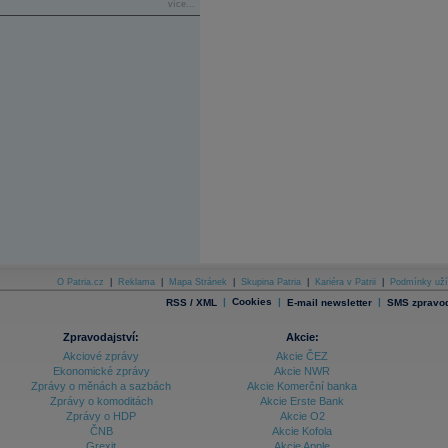
více...
O Patria.cz
|
Reklama
|
Mapa Stránek
|
Skupina Patria
|
Kariéra v Patrii
|
Podmínky uží
|
Cookies
|
|
RSS / XML
E-mail newsletter
SMS zpravod
Zpravodajství:
Akcie:
Akciové zprávy
Akcie ČEZ
Ekonomické zprávy
Akcie NWR
Zprávy o měnách a sazbách
Akcie Komerční banka
Zprávy o komoditách
Akcie Erste Bank
Zprávy o HDP
Akcie O2
ČNB
Akcie Kofola
Grexit
Akcie Apple