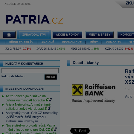
ZKU
NEDĚLE 09.08.2026
ZPRAVODAJSTVÍ
AKCIE & FONDY
MĚNY & SAZBY
KOMODIT
|
PŘEHLED ZPRÁV
|
AKCIOVÉ
|
EKONOMICKÉ
|
MĚNY
|
KOMODITY
|
SL
PX
2 785,07
-0,71%
DAX
26 319,45
0,69%
NDQ
26 690,62
1,30%
CZK/€
24,232
-0,02%
Detail - články
HLEDAT V KOMENTÁŘÍCH
Rai
výn
Pokročilé hledání
hledat
XS2
INVESTIČNÍ DOPORUČENÍ
15.05
AstraZeneca jako sázka na
Autor
defenzivu mimo AI horečku
Arista Networks: AI může firmě
zajistit příznivý vítr do zad
Analytický radar: Colt CZ roste díky
vyšší marži, širší integraci i
stabilnějšímu byznysu
Nové střelivo pro další růst. Patria
mění cílovou cenu pro Colt CZ
Goldman Sachs: Je dobrý okamžik