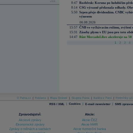
více...
8:47
Rozbřesk: Koruna po holubičím přek
8:14
CSG výrazně překonala odhady. Obran
5:50
Srpen přeje dividendám. CNBC vybírá
výnosem
06.08.2026
15:57
ČNB ve vyčkávacím režimu, zvýšení s
15:31
Zásoby plynu v EU jsou pro toto obdo
14:47
Růst MercadoLibre akceleruje na 50 %
1
2
3
4
O Patria.cz
|
Reklama
|
Mapa Stránek
|
Skupina Patria
|
Kariéra v Patrii
|
Podmínky uží
|
Cookies
|
|
RSS / XML
E-mail newsletter
SMS zpravod
Zpravodajství:
Akcie:
Akciové zprávy
Akcie ČEZ
Ekonomické zprávy
Akcie NWR
Zprávy o měnách a sazbách
Akcie Komerční banka