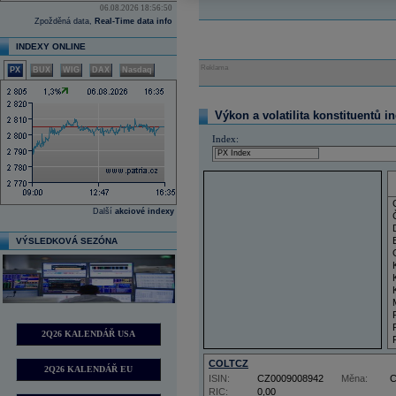
06.08.2026 18:56:50
Zpožděná data,
Real-Time data info
INDEXY ONLINE
Reklama
PX
BUX
WIG
DAX
Nasdaq
Výkon a volatilita konstituentů i
Index:
Další
akciové indexy
VÝSLEDKOVÁ SEZÓNA
2Q26 KALENDÁŘ USA
COLTCZ
2Q26 KALENDÁŘ EU
ISIN:
CZ0009008942
Měna:
RIC:
0,00