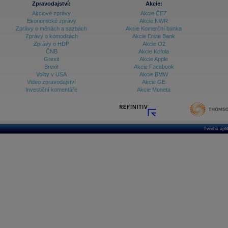
Zpravodajství:
Akcie:
Databanka - Ekonomický růst
Akciové zprávy
Akcie ČEZ
Ekonomické zprávy
Akcie NWR
Databanka - Indexy
Zprávy o měnách a sazbách
Akcie Komerční banka
Zprávy o komoditách
Akcie Erste Bank
Databanka - Měnové kurzy
Zprávy o HDP
Akcie O2
ČNB
Akcie Kofola
Databanka - Trh práce
Grexit
Akcie Apple
Brexit
Akcie Facebook
Databanka - Úrokové sazby
Volby v USA
Akcie BMW
Video zpravodajství
Akcie GE
Databanka - Veřejné rozpočty
Investiční komentáře
Akcie Moneta
Databanka - Zahraniční obchod a platební
bilance
Databanka akcie - ČR
Tvorba apl
Databanka akcie - Svět
Denní finanční zpravodaj
Denní kalendář událostí
Denní přehled - Akcie CEE
Denní přehled - Akcie ČR
Denní přehled - Akcie Svět
Dlouhé sazby - CZK dluhopisy vs. Swapy
Dlouhé sazby - Dlouhodobá výnosová křivka