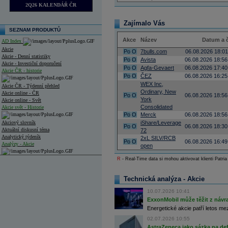
2Q26 KALENDÁŘ ČR
Zajímalo Vás
SEZNAM PRODUKTŮ
Akce
Název
Datum a 
AD Index
Akcie
Po
O
7bulls.com
06.08.2026 18:01
Akcie - Denní statistiky
Po
O
Avista
06.08.2026 18:56
Akcie - Investiční doporučení
Po
O
Agfa-Gevaert
06.08.2026 17:40
Akcie ČR - historie
Po
O
ČEZ
06.08.2026 16:25
WEX Inc,
Akcie ČR - Týdenní přehled
Ordinary, New
Akcie online - ČR
Po
O
06.08.2026 18:56
York
Akcie online - Svět
Consolidated
Akcie svět - Historie
Po
O
Merck
06.08.2026 18:56
Akciový slovník
iShare/Leverage
Po
O
06.08.2026 18:30
Aktuální diskusní téma
72
Analytický týdeník
2xL SILV/RCB
Po
O
06.08.2026 16:49
Analýzy - Akcie
open
Analýzy společností - ČR
R
- Real-Time data si mohou aktivovat klienti Patria
Analýzy společností - Střední Evropa
Technická analýza - Akcie
Analýzy společností - Svět
10.07.2026 10:41
ExxonMobil může těžit z návrat
Ankety a diskuze
Energetické akcie patří letos me
Archiv - Analýzy online
02.07.2026 10:55
Archiv - Deník událostí
AstraZeneca jako sázka na de