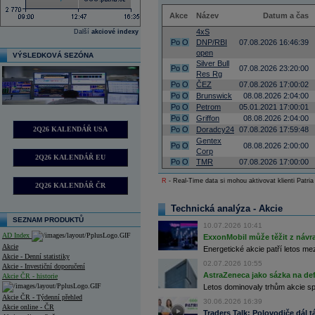
Akce
Název
Datum a čas
4xS
Další
akciové indexy
Po
O
DNP/RBI
07.08.2026 16:46:39
open
VÝSLEDKOVÁ SEZÓNA
Silver Bull
Po
O
07.08.2026 23:20:00
Res Rg
Po
O
ČEZ
07.08.2026 17:00:02
Po
O
Brunswick
08.08.2026 2:04:00
Po
O
Petrom
05.01.2021 17:00:01
Po
O
Griffon
08.08.2026 2:04:00
2Q26 KALENDÁŘ USA
Po
O
Doradcy24
07.08.2026 17:59:48
Gentex
Po
O
08.08.2026 2:00:00
Corp
2Q26 KALENDÁŘ EU
Po
O
TMR
07.08.2026 17:00:00
R
- Real-Time data si mohou aktivovat klienti Patria
2Q26 KALENDÁŘ ČR
Technická analýza - Akcie
SEZNAM PRODUKTŮ
10.07.2026 10:41
AD Index
ExxonMobil může těžit z návrat
Akcie
Energetické akcie patří letos me
Akcie - Denní statistiky
02.07.2026 10:55
Akcie - Investiční doporučení
AstraZeneca jako sázka na de
Akcie ČR - historie
Letos dominovaly trhům akcie spoj
Akcie ČR - Týdenní přehled
30.06.2026 16:39
Akcie online - ČR
Traders Talk: Polovodiče dál tá