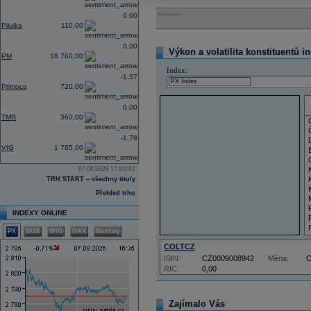
Reklama
0,00
Pilulka
110,00
0,00
Výkon a volatilita konstituentů i
PM
18 760,00
Index:
-1,37
Primoco
720,00
0,00
TMR
360,00
-1,78
VIG
1 765,00
07.08.2026 17:00:02
TRH START – všechny tituly
Přehled trhu
INDEXY ONLINE
PX
BUX
WIG
DAX
Nasdaq
COLTCZ
ISIN:
CZ0009008942
Měna:
RIC:
0,00
Zajímalo Vás