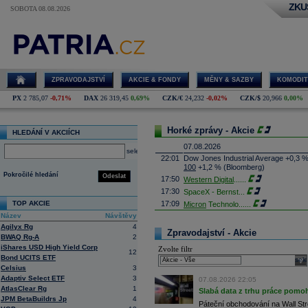
ZKU
SOBOTA 08.08.2026
ZPRAVODAJSTVÍ
AKCIE & FONDY
MĚNY & SAZBY
KOMODIT
PX
2 785,07
-0,71%
DAX
26 319,45
0,69%
CZK/€
24,232
-0,02%
CZK/$
20,966
0,00%
Horké zprávy - Akcie
HLEDÁNÍ V AKCIÍCH
07.08.2026
select
22:01
Dow Jones Industrial Average +0,3 
100
+1,2 % (Bloomberg)
Pokročilé hledání
Odeslat
17:50
Western Digital
......
17:30
SpaceX - Bernst
...
TOP AKCIE
17:09
Micron
Technolo
......
Název
Návštěvy
16:47
Exxon
Mobil - T
......
Agilyx Rg
4
16:26
Objem obchodů s akciemi na pražské
Zpravodajství - Akcie
BWAQ Rg-A
2
obchodů za poslední rok je 0,665 mld
iShares USD High Yield Corp
Zvolte filtr
16:23
Zvýšení výroby balistických střel A
12
Bond UCITS ETF
nějakou dobu potrvá. Agentuře Reuter
sele
Armin Papperger. Společná výroba 
Celsius
3
doplnit arzenál Spojeným státům, kte
Adaptiv Select ETF
3
07.08.2026 22:05
(ČTK)
AtlasClear Rg
1
Slabá data z trhu práce pomoh
16:07
Conocophillips
......
JPM BetaBuildrs Jp
4
Páteční obchodování na Wall Stre