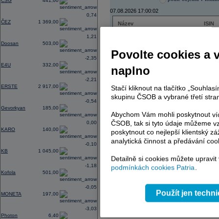
CSG
441,60
07.08.2026 17:00:02
0,74
ČEZ
1 369,00
Název
ISIN
ČEZ
CZ000
1,21
PHILIP MORRIS ČR
CS00
Doosan
503,00
ERSTE BANK
AT000
Povolte cookies a 
TMR
SK112
-2,35
E4U
332,00
naplno
-2,21
ERSTE
2 917,00
Stačí kliknout na tlačítko „Souhla
AD index - vývoj
skupinu ČSOB a vybrané třetí stran
-0,54
Region
Odeslat
Gevorkyan
185,00
select
Abychom Vám mohli poskytnout víc
ČSOB, tak si tyto údaje můžeme vz
0,00
KARO
140,00
poskytnout co nejlepší klientský zá
analytická činnost a předávání coo
-0,10
KB
1 045,00
Detailně si cookies můžete upravit
-1,18
podmínkách cookies Patria
.
Kofola
501,00
-0,05
Použít jen techn
MONETA
197,00
-3,03
Photon
6,40