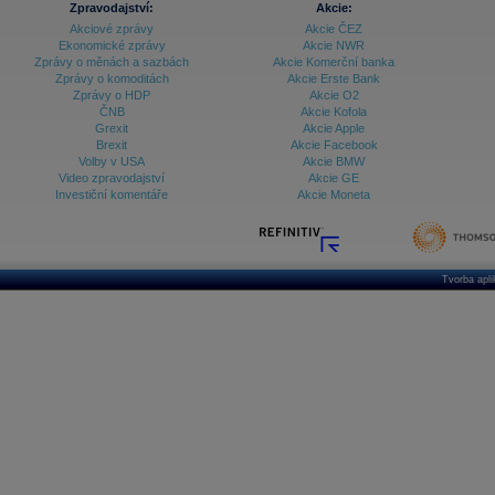
Zpravodajství:
Akcie:
Akciové zprávy
Akcie ČEZ
Archiv - Vývoj české koruny
Ekonomické zprávy
Akcie NWR
Zprávy o měnách a sazbách
Akcie Komerční banka
Archiv analýz - Makroukazatele
Zprávy o komoditách
Akcie Erste Bank
Zprávy o HDP
Akcie O2
Cenové indexy
Cenový kalkulátor
ČNB
Akcie Kofola
Ceny průmyslových výrobců - Data a prognózy
Grexit
Akcie Apple
(ČR)
Brexit
Akcie Facebook
Ceny průmyslových výrobců - Graf (ČR)
Volby v USA
Akcie BMW
Ceny průmyslových výrobců - Kalendář (ČR)
Video zpravodajství
Akcie GE
Ceny průmyslových výrobců - Zpravodajství
Investiční komentáře
Akcie Moneta
CORPORATE WEB SOLUTION
DATA EXPORT
Databanka - Akcie
Databanka - Ceny
Tvorba apl
Databanka - Ekonomický růst
Databanka - Indexy
Databanka - Měnové kurzy
Databanka - Trh práce
Databanka - Úrokové sazby
Databanka - Veřejné rozpočty