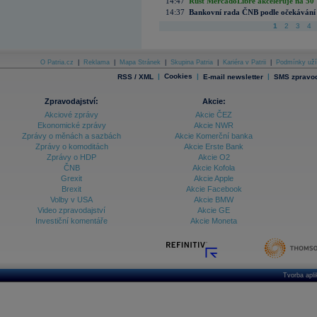
14:47
Růst MercadoLibre akceleruje na 50 %
14:37
Bankovní rada ČNB podle očekávání 
1
2
3
4
O Patria.cz
|
Reklama
|
Mapa Stránek
|
Skupina Patria
|
Kariéra v Patrii
|
Podmínky uží
|
Cookies
|
|
RSS / XML
E-mail newsletter
SMS zpravod
Zpravodajství:
Akcie:
Akciové zprávy
Akcie ČEZ
Ekonomické zprávy
Akcie NWR
Zprávy o měnách a sazbách
Akcie Komerční banka
Zprávy o komoditách
Akcie Erste Bank
Zprávy o HDP
Akcie O2
ČNB
Akcie Kofola
Grexit
Akcie Apple
Brexit
Akcie Facebook
Volby v USA
Akcie BMW
Video zpravodajství
Akcie GE
Investiční komentáře
Akcie Moneta
Tvorba apl