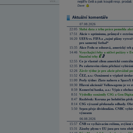
více...
nejdřív četli a pak koupili resp. proda
Dave
Aktuální komentáře
07.08.2026
22:05
Slabá data z trhu práce pomohla akc
17:51
Akcie v optimismu, průmysl v extrémn
16:20
UEFA vs. FIFA a „tajné plány vytvoř
pro samotný fotbal“
15:35
Akce Fedu se odsouvá, americký trh 
14:46
Vysychající řeky a ničivé požáry v E
finanční trhy
12:55
Co je vlastně cílem americké centrál
12:35
Po raketovém růstu přichází vybírán
12:26
Závěr týdne je pro akcie převážně po
11:52
ČEZ, a.s.: Oznámení o výplatě úrok
11:00
Perly týdne: Zlato nahoru a SpaceX 
10:30
Hlavní akcionář Volkswagenu je ve z
8:59
Komerční banka, a.s.: Výpis z obchod
8:51
Výsledky oznámily CSG a Gen Digital
8:47
Rozbřesk: Koruna po holubičím přek
8:14
CSG výrazně překonala odhady. Obran
5:50
Srpen přeje dividendám. CNBC vybírá
výnosem
06.08.2026
15:57
ČNB ve vyčkávacím režimu, zvýšení s
15:31
Zásoby plynu v EU jsou pro toto obdo