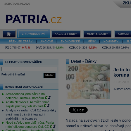
ZKU
SOBOTA 08.08.2026
ZPRAVODAJSTVÍ
AKCIE & FONDY
MĚNY & SAZBY
KOMODIT
|
PŘEHLED ZPRÁV
|
AKCIOVÉ
|
EKONOMICKÉ
|
MĚNY
|
KOMODITY
|
SL
PX
2 785,07
-0,71%
DAX
26 319,45
0,69%
CZK/€
24,224
-0,02%
CZK/$
20,959
0,00%
Detail - články
HLEDAT V KOMENTÁŘÍCH
Je to t
koruna 
Pokročilé hledání
hledat
21.08.2007 
INVESTIČNÍ DOPORUČENÍ
Autor:
Tom
AstraZeneca jako sázka na
defenzivu mimo AI horečku
Arista Networks: AI může firmě
zajistit příznivý vítr do zad
Analytický radar: Colt CZ roste díky
vyšší marži, širší integraci i
stabilnějšímu byznysu
Nálada na světových trzích ještě v pond
Nové střelivo pro další růst. Patria
obrací a riziková aktiva se dostávají p
mění cílovou cenu pro Colt CZ
Goldman Sachs: Je dobrý okamžik