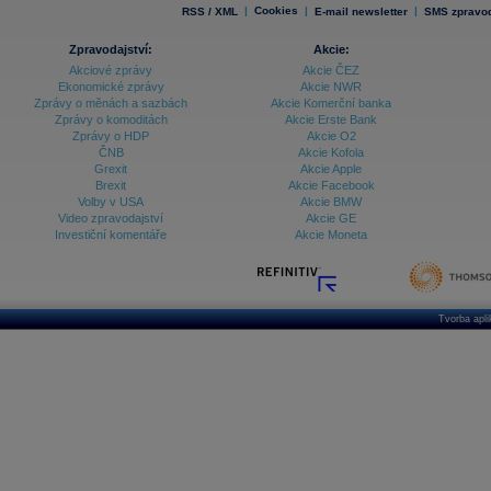
|
Cookies
|
|
RSS / XML
E-mail newsletter
SMS zpravod
Zpravodajství:
Akcie:
Akciové zprávy
Akcie ČEZ
Ekonomické zprávy
Akcie NWR
Zprávy o měnách a sazbách
Akcie Komerční banka
Zprávy o komoditách
Akcie Erste Bank
Zprávy o HDP
Akcie O2
ČNB
Akcie Kofola
Grexit
Akcie Apple
Brexit
Akcie Facebook
Volby v USA
Akcie BMW
Video zpravodajství
Akcie GE
Investiční komentáře
Akcie Moneta
Tvorba apl