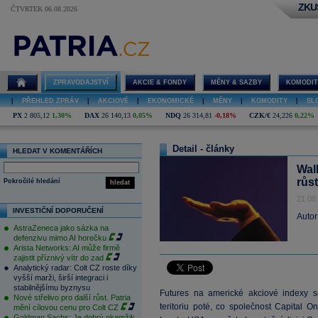
ZKU
ČTVRTEK 06.08.2026
ZPRAVODAJSTVÍ
AKCIE & FONDY
MĚNY & SAZBY
KOMODIT
|
PŘEHLED ZPRÁV
|
AKCIOVÉ
|
EKONOMICKÉ
|
MĚNY
|
KOMODITY
|
SL
PX
2 805,12
1,30%
DAX
26 140,13
0,05%
NDQ
26 314,81
-0,18%
CZK/€
24,226
0,22%
Detail - články
HLEDAT V KOMENTÁŘÍCH
Wal
růs
Pokročilé hledání
hledat
21.08
INVESTIČNÍ DOPORUČENÍ
Autor
AstraZeneca jako sázka na
defenzivu mimo AI horečku
Arista Networks: AI může firmě
zajistit příznivý vítr do zad
Analytický radar: Colt CZ roste díky
vyšší marži, širší integraci i
stabilnějšímu byznysu
Futures na americké akciové indexy s
Nové střelivo pro další růst. Patria
teritoriu poté, co společnost Capital On
mění cílovou cenu pro Colt CZ
Goldman Sachs: Je dobrý okamžik