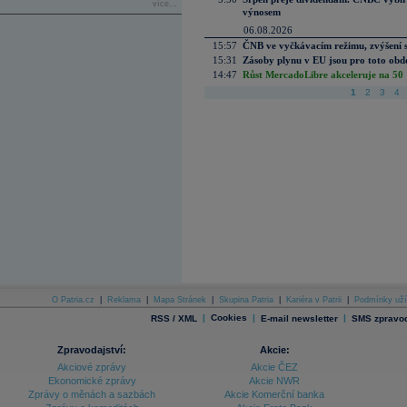
více...
výnosem
06.08.2026
15:57
ČNB ve vyčkávacím režimu, zvýšení s
15:31
Zásoby plynu v EU jsou pro toto obdo
14:47
Růst MercadoLibre akceleruje na 50 %
1
2
3
4
O Patria.cz
|
Reklama
|
Mapa Stránek
|
Skupina Patria
|
Kariéra v Patrii
|
Podmínky uží
|
Cookies
|
|
RSS / XML
E-mail newsletter
SMS zpravod
Zpravodajství:
Akcie:
Akciové zprávy
Akcie ČEZ
Ekonomické zprávy
Akcie NWR
Zprávy o měnách a sazbách
Akcie Komerční banka