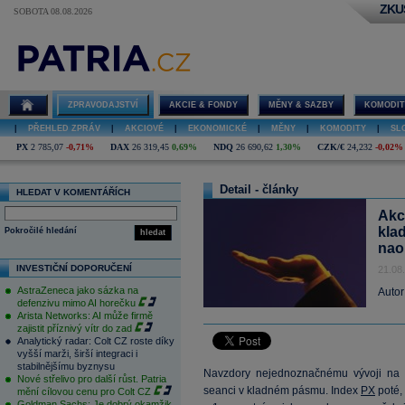
ZKU
SOBOTA 08.08.2026
ZPRAVODAJSTVÍ
AKCIE & FONDY
MĚNY & SAZBY
KOMODIT
|
PŘEHLED ZPRÁV
|
AKCIOVÉ
|
EKONOMICKÉ
|
MĚNY
|
KOMODITY
|
SL
PX
2 785,07
-0,71%
DAX
26 319,45
0,69%
NDQ
26 690,62
1,30%
CZK/€
24,232
-0,02%
Detail - články
HLEDAT V KOMENTÁŘÍCH
Akc
kla
Pokročilé hledání
hledat
nao
INVESTIČNÍ DOPORUČENÍ
21.08
AstraZeneca jako sázka na
Autor
defenzivu mimo AI horečku
Arista Networks: AI může firmě
zajistit příznivý vítr do zad
Analytický radar: Colt CZ roste díky
vyšší marži, širší integraci i
stabilnějšímu byznysu
Navzdory nejednoznačnému vývoji na za
Nové střelivo pro další růst. Patria
seanci v kladném pásmu. Index
PX
poté,
mění cílovou cenu pro Colt CZ
Goldman Sachs: Je dobrý okamžik