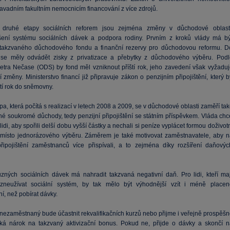
savadním fakultním nemocnicím financování z více zdrojů.
mi druhé etapy sociálních reforem jsou zejména změny v důchodové oblasti
ení systému sociálních dávek a podpora rodiny. Prvním z kroků vlády má bý
 takzvaného důchodového fondu a finanční rezervy pro důchodovou reformu. D
se měly odvádět zisky z privatizace a přebytky z důchodového výběru. Podl
Petra Nečase (ODS) by fond měl vzniknout příští rok, jeho zavedení však vyžaduj
ní změny. Ministerstvo financí již připravuje zákon o penzijním připojištění, který 
íští rok do sněmovny.
a, která počítá s realizací v letech 2008 a 2009, se v důchodové oblasti zaměří ta
né soukromé důchody, tedy penzijní připojištění se státním příspěvkem. Vláda chc
lidi, aby spořili delší dobu vyšší částky a nechali si peníze vyplácet formou doživot
místo jednorázového výběru. Záměrem je také motivovat zaměstnavatele, aby n
připojištění zaměstnanců více přispívali, a to zejména díky rozšíření daňovýc
ůzných sociálních dávek má nahradit takzvaná negativní daň. Pro lidi, kteří maj
 zneužívat sociální systém, by tak mělo být výhodnější vzít i méně placen
í, než pobírat dávky.
nezaměstnaný bude účastnit rekvalifikačních kurzů nebo přijme i veřejně prospěšn
ská nárok na takzvaný aktivizační bonus. Pokud ne, přijde o dávky a skončí n