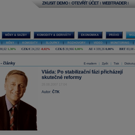
ZKUSIT DEMO
OTEVŘÍT ÚČET
WEBTRADER
|
|
|
MĚNY & SAZBY
KOMODITY & DERIVÁTY
EKONOMIKA
PRÁVO
MOJ
|
MĚNY
|
KOMODITY
|
SLOUPKY
|
ROZHOVORY
|
VIDEO
|
MONITORING
|
90,62
1,30%
CZK/€
24,232
-0,02%
CZK/$
20,966
0,00%
AU
4 339,26
0,00%
BRT
83,08
 - články
E-mailem
Zpět
Tisk
Diskutu
|
|
|
Vláda: Po stabilizační fázi přicházejí
skutečné reformy
28.08.2007 17:04
Autor:
ČTK