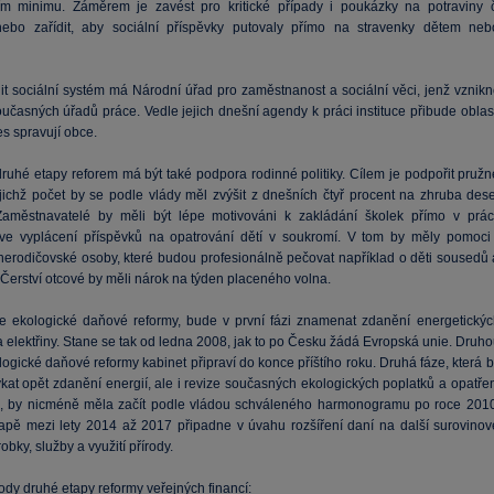
ím minimu. Záměrem je zavést pro kritické případy i poukázky na potraviny č
ebo zařídit, aby sociální příspěvky putovaly přímo na stravenky dětem neb
it sociální systém má Národní úřad pro zaměstnanost a sociální věci, jenž vznikn
učasných úřadů práce. Vedle jejich dnešní agendy k práci instituce přibude oblast
s spravují obce.
druhé etapy reforem má být také podpora rodinné politiky. Cílem je podpořit pružn
ejichž počet by se podle vlády měl zvýšit z dnešních čtyř procent na zhruba dese
Zaměstnavatelé by měli být lépe motivováni k zakládání školek přímo v práci
ve vyplácení příspěvků na opatrování dětí v soukromí. V tom by měly pomoci 
nerodičovské osoby, které budou profesionálně pečovat například o děti sousedů 
Čerství otcové by měli nárok na týden placeného volna.
e ekologické daňové reformy, bude v první fázi znamenat zdanění energetickýc
 elektřiny. Stane se tak od ledna 2008, jak to po Česku žádá Evropská unie. Druho
ogické daňové reformy kabinet připraví do konce příštího roku. Druhá fáze, která 
kat opět zdanění energií, ale i revize současných ekologických poplatků a opatřen
, by nicméně měla začít podle vládou schváleného harmonogramu po roce 2010
etapě mezi lety 2014 až 2017 připadne v úvahu rozšíření daní na další surovinov
robky, služby a využití přírody.
dy druhé etapy reformy veřejných financí: