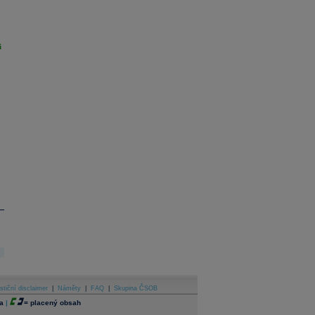
i
stiční disclaimer
|
Náměty
|
FAQ
|
Skupina ČSOB
a
|
=
placený obsah