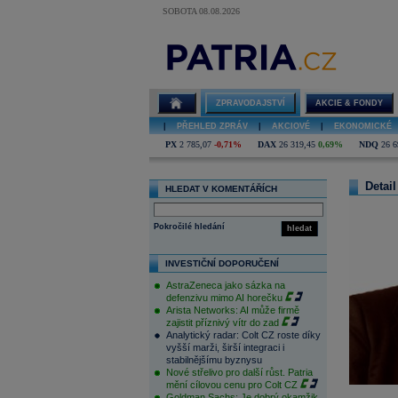
SOBOTA 08.08.2026
ZPRAVODAJSTVÍ
AKCIE & FONDY
|
PŘEHLED ZPRÁV
|
AKCIOVÉ
|
EKONOMICKÉ
PX
2 785,07
-0,71%
DAX
26 319,45
0,69%
NDQ
26 6
Detail
HLEDAT V KOMENTÁŘÍCH
Pokročilé hledání
hledat
INVESTIČNÍ DOPORUČENÍ
AstraZeneca jako sázka na
defenzivu mimo AI horečku
Arista Networks: AI může firmě
zajistit příznivý vítr do zad
Analytický radar: Colt CZ roste díky
vyšší marži, širší integraci i
stabilnějšímu byznysu
Nové střelivo pro další růst. Patria
mění cílovou cenu pro Colt CZ
Goldman Sachs: Je dobrý okamžik