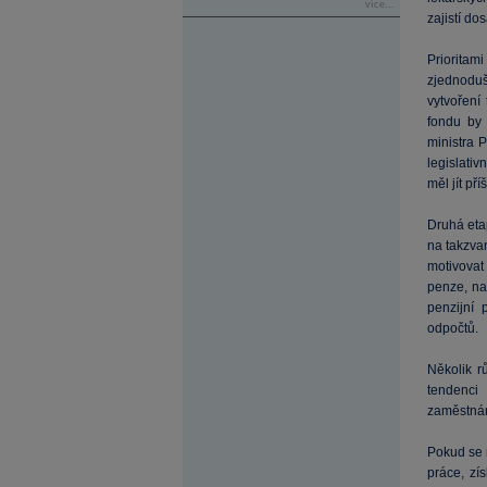
více...
zajistí do
Priorita
zjednoduš
vytvoření
fondu by 
ministra 
legislativ
měl jít př
Druhá etap
na takzva
motivovat 
penze, na
penzijní 
odpočtů.
Několik r
tendenci
zaměstnán
Pokud se 
práce, zí