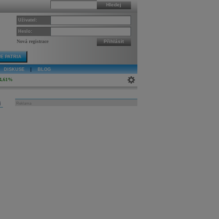
Hledej
Uživatel:
Heslo:
Nová registrace
Přihlásit
E PATRIA
DISKUSE
|
BLOG
4,61%
j
Reklama