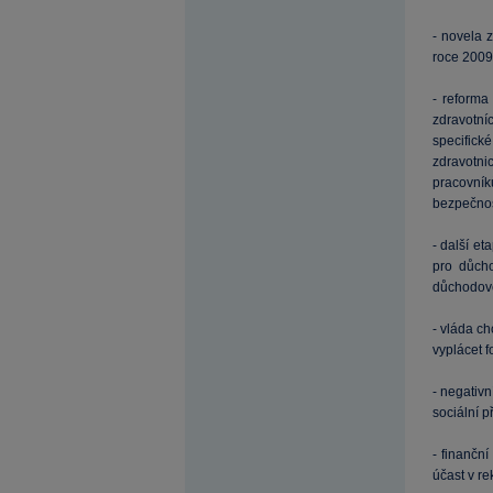
- novela 
roce 2009
- reforma
zdravotní
specifick
zdravotni
pracovníků
bezpečnos
- další e
pro důcho
důchodov
- vláda ch
vyplácet 
- negativ
sociální p
- finanční
účast v re