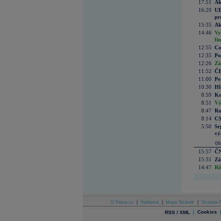
17:51
Ak
16:20
UE
pr
15:35
Ak
14:46
Vy
fi
12:55
Co
12:35
Po
12:26
Zá
11:52
ČE
11:00
Pe
10:30
Hl
8:59
Ko
8:51
Vý
8:47
Ro
8:14
CS
5:50
Sr
vý
06
15:57
ČN
15:31
Zá
14:47
Rů
O Patria.cz
|
Reklama
|
Mapa Stránek
|
Skupina P
|
Cookies
RSS / XML