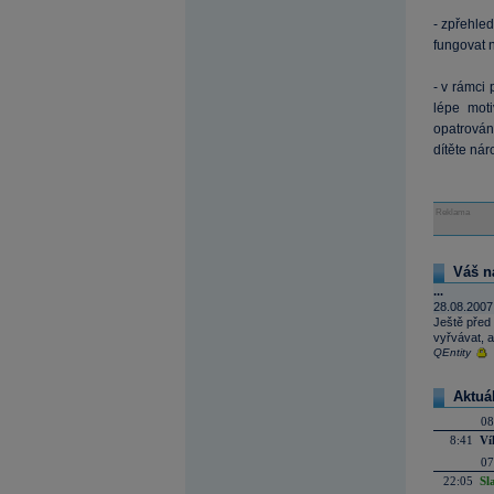
- zpřehled
fungovat 
- v rámci 
lépe moti
opatrován
dítěte ná
Reklama
Váš n
...
28.08.2007
Ještě před 
vyřvávat, ab
QEntity
Aktuá
08
8:41
Ví
07
22:05
Sl