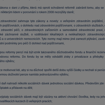
zákona o dani z příjmu, která má oproti schválené reformě zabránit tomu, aby se 
 některým lidem v porovnání s rokem 2008 nezvýšily daně;
 zdravotnictví zahrnuje tyto zákony a novely: o veřejném zdravotním pojištění, 
ch pojišťovnách, o dohledu nad zdravotními pojišťovnami, o zdravotních službách, 
é zdravotní péči, o zdravotnických zařízeních a samostatné zdravotnické praxi, 
cké záchranné službě, o vzdělávání lékařských a nelékařských zdravotnickýc
 a o univerzitních nemocnicích. Tyto normy mají mimo jiné zamezit plýtvání, zavés
tní podmínky pro péči či dohled nad pojišťovnami,
tapou reformy penzí má být vznik takzvaného důchodového fondu a finanční rezerv
dovou reformu. Do fondu by se měly odvádět zisky z privatizace a přebytky 
ého výběru;
ce motivovat lidi, aby si na důchod spořili delší dobu vyšší částky a nechali si pení
formou doživotní penze namísto jednorázového výběru;
ní daň nahradí několik sociálních dávek jednotnou sociální dávkou. Především jde 
říplatek a přídavek na děti;
 výplaty sociálních dávek mají být vázány na aktivní chování člověka, tedy na jeh
kvalifikacích kurzech či veřejných pracích;