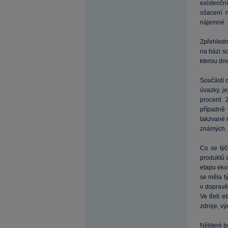
existenčn
ošacení n
nájemné.
Zpřehledn
na bázi so
kterou dne
Součástí 
úvazky, j
procent. 
případně 
takzvané 
známých. 
Co se týč
produktů a
etapu ekol
se měla tý
v dopravě
Ve třetí 
zdroje, vý
Některé bo