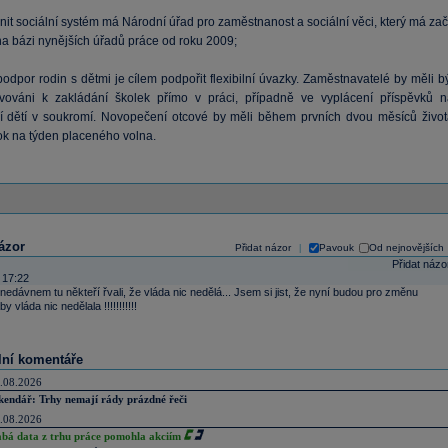
nit sociální systém má Národní úřad pro zaměstnanost a sociální věci, který má zač
na bázi nynějších úřadů práce od roku 2009;
podpor rodin s dětmi je cílem podpořit flexibilní úvazky. Zaměstnavatelé by měli b
vováni k zakládání školek přímo v práci, případně ve vyplácení příspěvků n
í dětí v soukromí. Novopečení otcové by měli během prvních dvou měsíců život
rok na týden placeného volna.
ázor
Přidat názor
Pavouk
Od nejnovějších
|
Přidat názo
 17:22
nedávnem tu někteří řvali, že vláda nic nedělá... Jsem si jist, že nyní budou pro změnu
y vláda nic nedělala !!!!!!!!!!!
lní komentáře
.08.2026
kendář: Trhy nemají rády prázdné řeči
.08.2026
abá data z trhu práce pomohla akciím