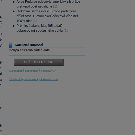
Akce Fedu se odsouvá, americký trh práce
překvapil opět negativně
(1)
Goldman Sachs vidí v Evropě přehlížené
příležitosti. U dvou akcií očekává více než
,
100% růst
(1)
t
Prémiové akcie, Mag495 a další
o
pokračování současného cyklu
(1)
e
e
by
Kalendář událostí
Nebyla nalezena žádná data
ké
UDÁLOSTI ONLINE
e
Dlouhodobý ekonomický kalendář ČR
ní
a
Dlouhodobý ekonomický kalendář Svět
h
í
é
é
a