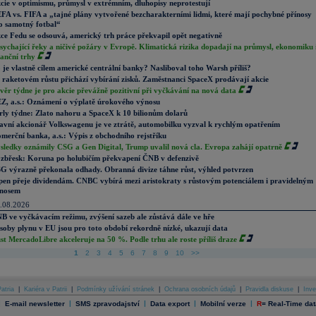
cie v optimismu, průmysl v extrémním, dluhopisy neprotestují
FA vs. FIFA a „tajné plány vytvořené bezcharakterními lidmi, které mají pochybné přínosy
o samotný fotbal“
ce Fedu se odsouvá, americký trh práce překvapil opět negativně
sychající řeky a ničivé požáry v Evropě. Klimatická rizika dopadají na průmysl, ekonomiku 
nanční trhy
 je vlastně cílem americké centrální banky? Nasliboval toho Warsh příliš?
 raketovém růstu přichází vybírání zisků. Zaměstnanci SpaceX prodávají akcie
věr týdne je pro akcie převážně pozitivní při vyčkávání na nová data
Z, a.s.: Oznámení o výplatě úrokového výnosu
rly týdne: Zlato nahoru a SpaceX k 10 bilionům dolarů
avní akcionář Volkswagenu je ve ztrátě, automobilku vyzval k rychlým opatřením
merční banka, a.s.: Výpis z obchodního rejstříku
sledky oznámily CSG a Gen Digital, Trump uvalil nová cla. Evropa zahájí opatrně
zbřesk: Koruna po holubičím překvapení ČNB v defenzivě
G výrazně překonala odhady. Obranná divize táhne růst, výhled potvrzen
pen přeje dividendám. CNBC vybírá mezi aristokraty s růstovým potenciálem i pravidelným
nosem
.08.2026
B ve vyčkávacím režimu, zvýšení sazeb ale zůstává dále ve hře
soby plynu v EU jsou pro toto období rekordně nízké, ukazují data
st MercadoLibre akceleruje na 50 %. Podle trhu ale roste příliš draze
1
2
3
4
5
6
7
8
9
10
>>
atria
|
Kariéra v Patrii
|
Podmínky užívání stránek
|
Ochrana osobních údajů
|
Pravidla diskuse
|
Inve
|
|
|
|
|
E-mail newsletter
SMS zpravodajství
Data export
Mobilní verze
R
=
Real-Time dat