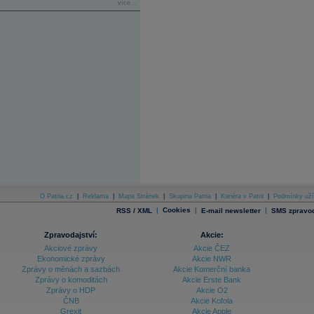
více...
O Patria.cz
|
Reklama
|
Mapa Stránek
|
Skupina Patria
|
Kariéra v Patrii
|
Podmínky uží
|
Cookies
|
|
RSS / XML
E-mail newsletter
SMS zpravod
Zpravodajství:
Akcie:
Akciové zprávy
Akcie ČEZ
Ekonomické zprávy
Akcie NWR
Zprávy o měnách a sazbách
Akcie Komerční banka
Zprávy o komoditách
Akcie Erste Bank
Zprávy o HDP
Akcie O2
ČNB
Akcie Kofola
Grexit
Akcie Apple