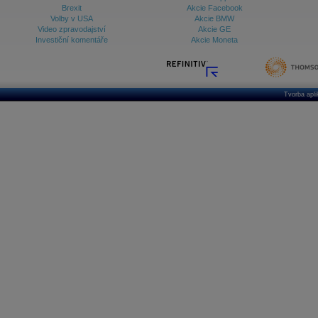
Brexit
Akcie Facebook
Volby v USA
Akcie BMW
Video zpravodajství
Akcie GE
Investiční komentáře
Akcie Moneta
Tvorba apl