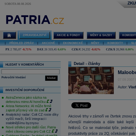
ZKU
SOBOTA 08.08.2026
ZPRAVODAJSTVÍ
AKCIE & FONDY
MĚNY & SAZBY
KOMODIT
|
PŘEHLED ZPRÁV
|
AKCIOVÉ
|
EKONOMICKÉ
|
MĚNY
|
KOMODITY
|
SL
PX
2 785,07
-0,71%
DAX
26 319,45
0,69%
CZK/€
24,232
-0,02%
CZK/$
20,966
0,00%
Detail - články
HLEDAT V KOMENTÁŘÍCH
Maloob
Pokročilé hledání
hledat
07.09.2007 
Autor:
Vlad
INVESTIČNÍ DOPORUČENÍ
AstraZeneca jako sázka na
defenzivu mimo AI horečku
Arista Networks: AI může firmě
zajistit příznivý vítr do zad
Analytický radar: Colt CZ roste díky
Akciové trhy v zámoří ve čtvrtek znovu 
vyšší marži, širší integraci i
včerejší makrodata a dále také lepš
stabilnějšímu byznysu
Nové střelivo pro další růst. Patria
řetězců. Co se makrodat týče, jednalo
mění cílovou cenu pro Colt CZ
produktivity práce za 2Q, očekávání pa
Goldman Sachs: Je dobrý okamžik