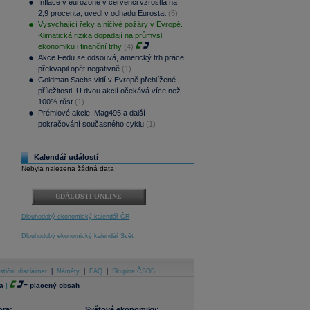
Inflace v eurozóně v červenci vzrostla na
2,9 procenta, uvedl v odhadu Eurostat
(5)
Vysychající řeky a ničivé požáry v Evropě.
Klimatická rizika dopadají na průmysl,
ekonomiku i finanční trhy
(4)
Akce Fedu se odsouvá, americký trh práce
překvapil opět negativně
(1)
Goldman Sachs vidí v Evropě přehlížené
příležitosti. U dvou akcií očekává více než
100% růst
(1)
Prémiové akcie, Mag495 a další
pokračování současného cyklu
(1)
Kalendář událostí
Nebyla nalezena žádná data
UDÁLOSTI ONLINE
Dlouhodobý ekonomický kalendář ČR
Dlouhodobý ekonomický kalendář Svět
stiční disclaimer
|
Náměty
|
FAQ
|
Skupina ČSOB
a
|
=
placený obsah
ora:
Světové ekonomiky: