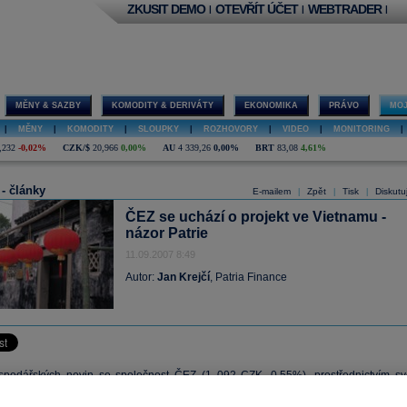
ZKUSIT DEMO
OTEVŘÍT ÚČET
WEBTRADER
|
|
|
MĚNY & SAZBY
KOMODITY & DERIVÁTY
EKONOMIKA
PRÁVO
MOJ
|
MĚNY
|
KOMODITY
|
SLOUPKY
|
ROZHOVORY
|
VIDEO
|
MONITORING
|
,232
-0,02%
CZK/$
20,966
0,00%
AU
4 339,26
0,00%
BRT
83,08
4,61%
 - články
E-mailem
Zpět
Tisk
Diskutu
|
|
|
ČEZ se uchází o projekt ve Vietnamu -
názor Patrie
11.09.2007 8:49
Autor:
Jan Krejčí
, Patria Finance
spodářských novin se společnost
ČEZ
(
1 092
CZK, 0,55%), prostřednictvím sv
polečnosti Škoda Praha, snaží získat projekt ve Vietnamu na výstavbu hnědouheln