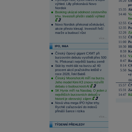
16:20
UE
výhled. Lilly překonává Novo
pr
Nordisk
15:35
Ak
Booking ukázal odolnost cestovního
14:46
Vy
trhu. Investoři přešli i slabší výhled
fi
12:55
Co
Novo Nordisk překonal očekávání,
12:35
Po
akcie přesto klesají. Investoři řeší
12:26
Zá
marže a budoucí růst
11:52
ČE
více...
11:00
Pe
IPO, M&A
10:30
Hl
8:59
Ko
Čínský čipový gigant CXMT při
8:51
Vý
burzovním debutu vystřelil přes 500
8:47
Ro
%. Překonal i největší banku země
8:14
CS
Stát by mohl dát na burzu až 40
procent akcií pražského letiště v
5:50
Sr
roce 2028, řekl Babiš
vý
Čínský Moonshot AI míří na burzu.
06
Jeho model Kimi K3 znovu rozvířil
15:57
ČN
debatu o budoucnosti AI
15:31
Zá
SK Hynix míří na Nasdaq. O jeden z
největších burzovních debutů v
14:47
Rů
historii je obrovský zájem
Nová vlna mega IPO hýbe trhy.
Rychlé zařazování do indexů
přináší šance i rizika
více...
TÝDENNÍ PŘEHLEDY