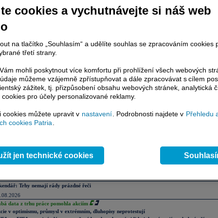
y. Investice by měla dosáhnout okolo 90 mld.
Kč
a elektrárna by měla mít kapacitu 
te cookies a vychutnávejte si náš web
6x500 MW).
no
: Projekt bychom vnímali pozitivně, protože by se
ČEZu
podařilo prosadit na nové
ípadně získat i další projekty. Toto je ale nyní ve fázi vyjednávání, proto zpráv
nout na tlačítko „Souhlasím“ a udělíte souhlas se zpracováním cookies 
 z hlediska dnešního obchodování jako neutrální.
brané třetí strany.
ké
zde.
ám mohli poskytnout více komfortu při prohlížení všech webových st
to údaje můžeme vzájemně zpřístupňovat a dále zpracovávat s cílem pos
lientský zážitek, tj. přizpůsobení obsahu webových stránek, analytická č
 cookies pro účely personalizované reklamy.
si cookies můžete upravit v
nastavení
. Podrobnosti najdete v
Přehledu 
ázor
Přidat názor
Pavouk
Od nejnovějších
|
h cookies Patria
.
ístě můžete zahájit diskusi. Zatím nebyl zadán žádný názor. Do diskuse mohou přispívat
ášení uživatelé (
Přihlásit
). Pokud nemáte účet, na který byste se mohli přihlásit, registrujte se
žít jen technické cookies
Souhlas
lní komentáře
.08.2026
kendář: Trhy nemají rády prázdné řeči
.08.2026
abá data z trhu práce pomohla akciím
cie v optimismu, průmysl v extrémním, dluhopisy neprotestují