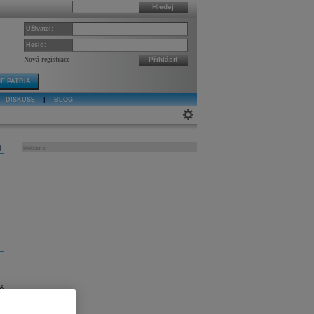
Hledej
Uživatel:
Heslo:
Nová registrace
Přihlásit
E PATRIA
DISKUSE
|
BLOG
j
Reklama
é
é