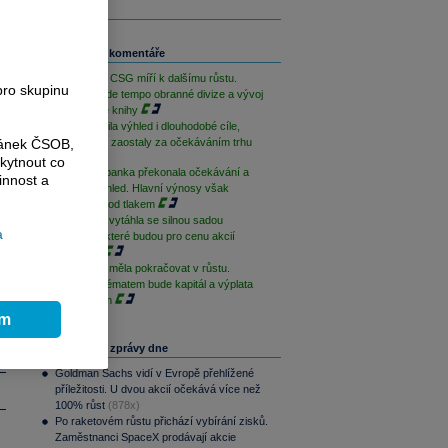
3
Související komentáře
m
u
PREVIEW: CSG míří k dalšímu růstu.
pro skupinu
Klíčové bude tempo obranné divize a vývoj
zakázkové knihy
Erste zvýšila výhled i dlouhodobé cíle,
ránek ČSOB,
výnosy ale zaostaly za očekáváním trhu
kytnout co
Komerční banka překonala očekávání a
innost a
zlepšila výhled. Hlavní výnosy však
zůstávají pod tlakem
Moneta se vytáhla se silnou sadou
a
výsledků, které budou pro cenu akcií
podpůrné
Moneta by měla pokračovat v růstu.
Klíčovým tématem bude kapitál a výplata
akcionářům
ím
Nejčtenější zprávy dne
Goldman Sachs vidí v Evropě přehlížené
příležitosti. U dvou akcií očekává více než
100% růst
(878x)
Po raketovém růstu přichází vybírání zisků.
Zaměstnanci SpaceX prodávají akcie