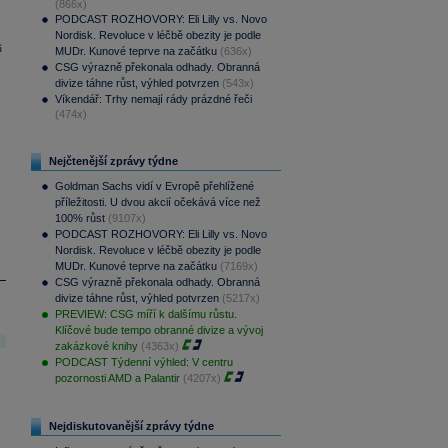
(866x)
PODCAST ROZHOVORY: Eli Lilly vs. Novo
Nordisk. Revoluce v léčbě obezity je podle
i
MUDr. Kunové teprve na začátku
(636x)
CSG výrazně překonala odhady. Obranná
divize táhne růst, výhled potvrzen
(543x)
Víkendář: Trhy nemají rády prázdné řeči
(474x)
Nejčtenější zprávy týdne
Goldman Sachs vidí v Evropě přehlížené
příležitosti. U dvou akcií očekává více než
100% růst
(9107x)
PODCAST ROZHOVORY: Eli Lilly vs. Novo
Nordisk. Revoluce v léčbě obezity je podle
MUDr. Kunové teprve na začátku
(7169x)
CSG výrazně překonala odhady. Obranná
divize táhne růst, výhled potvrzen
(5217x)
PREVIEW: CSG míří k dalšímu růstu.
Klíčové bude tempo obranné divize a vývoj
zakázkové knihy
(4363x)
PODCAST Týdenní výhled: V centru
pozornosti AMD a Palantir
(4207x)
Nejdiskutovanější zprávy týdne