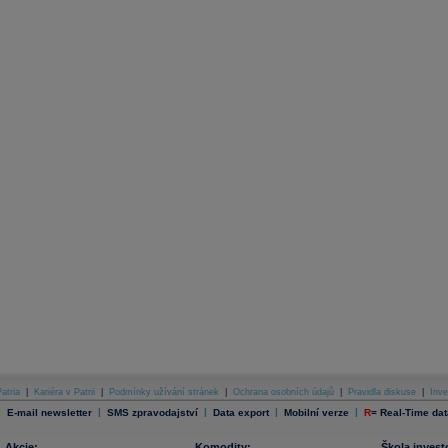
atria
|
Kariéra v Patrii
|
Podmínky užívání stránek
|
Ochrana osobních údajů
|
Pravidla diskuse
|
Inve
|
|
|
|
|
E-mail newsletter
SMS zpravodajství
Data export
Mobilní verze
R
=
Real-Time dat
Akcie:
Komodity:
Škola invest