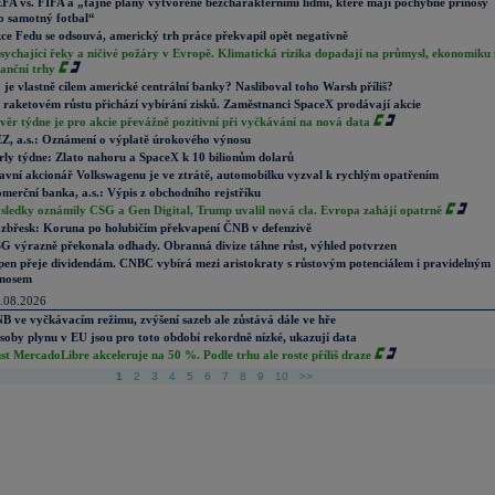
FA vs. FIFA a „tajné plány vytvořené bezcharakterními lidmi, které mají pochybné přínosy
o samotný fotbal“
ce Fedu se odsouvá, americký trh práce překvapil opět negativně
sychající řeky a ničivé požáry v Evropě. Klimatická rizika dopadají na průmysl, ekonomiku 
nanční trhy
 je vlastně cílem americké centrální banky? Nasliboval toho Warsh příliš?
 raketovém růstu přichází vybírání zisků. Zaměstnanci SpaceX prodávají akcie
věr týdne je pro akcie převážně pozitivní při vyčkávání na nová data
Z, a.s.: Oznámení o výplatě úrokového výnosu
rly týdne: Zlato nahoru a SpaceX k 10 bilionům dolarů
avní akcionář Volkswagenu je ve ztrátě, automobilku vyzval k rychlým opatřením
merční banka, a.s.: Výpis z obchodního rejstříku
sledky oznámily CSG a Gen Digital, Trump uvalil nová cla. Evropa zahájí opatrně
zbřesk: Koruna po holubičím překvapení ČNB v defenzivě
G výrazně překonala odhady. Obranná divize táhne růst, výhled potvrzen
pen přeje dividendám. CNBC vybírá mezi aristokraty s růstovým potenciálem i pravidelným
nosem
.08.2026
B ve vyčkávacím režimu, zvýšení sazeb ale zůstává dále ve hře
soby plynu v EU jsou pro toto období rekordně nízké, ukazují data
st MercadoLibre akceleruje na 50 %. Podle trhu ale roste příliš draze
1
2
3
4
5
6
7
8
9
10
>>