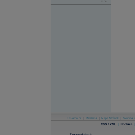
více...
O Patria.cz
|
Reklama
|
Mapa Stránek
|
Skupina P
|
Cookies
RSS / XML
Zpravodajství: