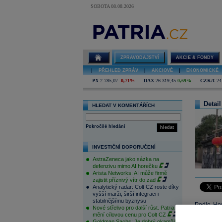
SOBOTA 08.08.2026
ZPRAVODAJSTVÍ
AKCIE & FONDY
|
PŘEHLED ZPRÁV
|
AKCIOVÉ
|
EKONOMICKÉ
PX
2 785,07
-0,71%
DAX
26 319,45
0,69%
CZK/€
24
Detail
HLEDAT V KOMENTÁŘÍCH
Pokročilé hledání
hledat
INVESTIČNÍ DOPORUČENÍ
AstraZeneca jako sázka na
defenzivu mimo AI horečku
Arista Networks: AI může firmě
zajistit příznivý vítr do zad
Analytický radar: Colt CZ roste díky
vyšší marži, širší integraci i
stabilnějšímu byznysu
Podle Ho
Nové střelivo pro další růst. Patria
dceřiné s
mění cílovou cenu pro Colt CZ
Goldman Sachs: Je dobrý okamžik