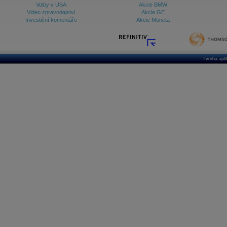
Volby v USA
Akcie BMW
Video zpravodajství
Akcie GE
Investiční komentáře
Akcie Moneta
Tvorba apl