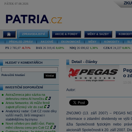
ZKU
PÁTEK 07.08.2026
ZPRAVODAJSTVÍ
AKCIE & FONDY
MĚNY & SAZBY
KOMODIT
|
PŘEHLED ZPRÁV
|
AKCIOVÉ
|
EKONOMICKÉ
|
MĚNY
|
KOMODITY
|
SL
PX
2 785,07
-0,71%
DAX
26 319,45
0,69%
NDQ
26 690,62
1,30%
CZK/€
24,227
0,06%
Detail - články
HLEDAT V KOMENTÁŘÍCH
Peg
o z
Pokročilé hledání
hledat
13.09
INVESTIČNÍ DOPORUČENÍ
Autor:
AstraZeneca jako sázka na
defenzivu mimo AI horečku
Arista Networks: AI může firmě
zajistit příznivý vítr do zad
Analytický radar: Colt CZ roste díky
ZNOJMO (13. září 2007) – PEGAS NON
vyšší marži, širší integraci i
informace o zdanění dividendy ve výši
stabilnějšímu byznysu
Nové střelivo pro další růst. Patria
ážia Společnosti fyzickým nebo práv
mění cílovou cenu pro Colt CZ
akcionáři Společnosti k 20. září 2007. D
Goldman Sachs: Je dobrý okamžik