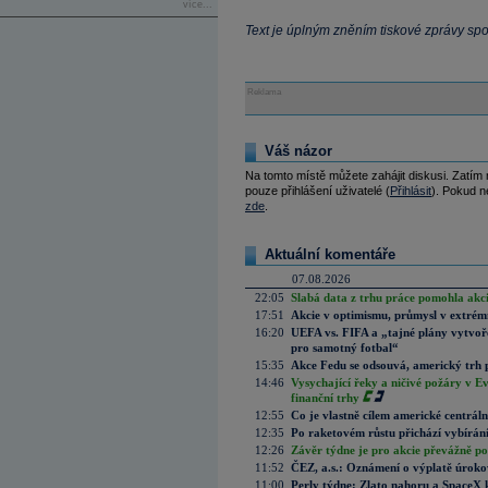
více...
Text je úplným zněním tiskové zprávy sp
Reklama
Váš názor
Na tomto místě můžete zahájit diskusi. Zatím
pouze přihlášení uživatelé (
Přihlásit
). Pokud ne
zde
.
Aktuální komentáře
07.08.2026
22:05
Slabá data z trhu práce pomohla akc
17:51
Akcie v optimismu, průmysl v extrémn
16:20
UEFA vs. FIFA a „tajné plány vytvoř
pro samotný fotbal“
15:35
Akce Fedu se odsouvá, americký trh 
14:46
Vysychající řeky a ničivé požáry v E
finanční trhy
12:55
Co je vlastně cílem americké centrál
12:35
Po raketovém růstu přichází vybírán
12:26
Závěr týdne je pro akcie převážně po
11:52
ČEZ, a.s.: Oznámení o výplatě úrok
11:00
Perly týdne: Zlato nahoru a SpaceX 