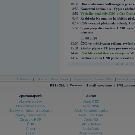
10:30
Hlavní akcionář Volkswagenu je ve z
8:59
Komerční banka, a.s.: Výpis z obchod
8:51
Výsledky oznámily CSG a Gen Digital
8:47
Rozbřesk: Koruna po holubičím přek
8:14
CSG výrazně překonala odhady. Obran
5:50
Srpen přeje dividendám. CNBC vybírá
výnosem
06.08.2026
15:57
ČNB ve vyčkávacím režimu, zvýšení s
15:31
Zásoby plynu v EU jsou pro toto obdo
14:47
Růst MercadoLibre akceleruje na 50 %
14:37
Bankovní rada ČNB podle očekávání 
1
2
3
4
O Patria.cz
|
Reklama
|
Mapa Stránek
|
Skupina Patria
|
Kariéra v Patrii
|
Podmínky uží
|
Cookies
|
|
RSS / XML
E-mail newsletter
SMS zpravod
Zpravodajství:
Akcie:
Akciové zprávy
Akcie ČEZ
Ekonomické zprávy
Akcie NWR
Zprávy o měnách a sazbách
Akcie Komerční banka
Zprávy o komoditách
Akcie Erste Bank
Zprávy o HDP
Akcie O2
ČNB
Akcie Kofola
Grexit
Akcie Apple
Brexit
Akcie Facebook