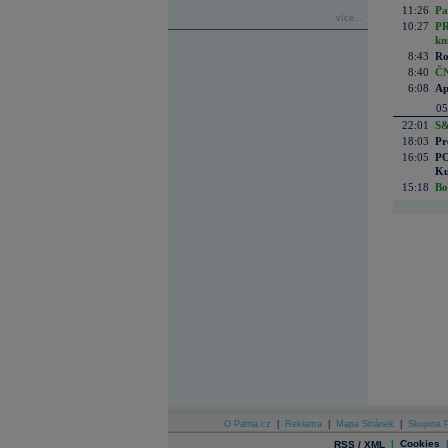
11:26
Pa
více...
10:27
PR
kn
8:43
Ro
8:40
ČN
6:08
Ap
05
22:01
S&
18:03
Pr
16:05
PO
Ku
15:18
Bo
O Patria.cz
|
Reklama
|
Mapa Stránek
|
Skupina P
|
Cookies
RSS / XML