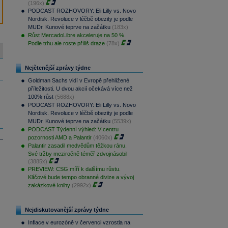
(196x)
PODCAST ROZHOVORY: Eli Lilly vs. Novo
Nordisk. Revoluce v léčbě obezity je podle
MUDr. Kunové teprve na začátku
(183x)
Růst MercadoLibre akceleruje na 50 %.
Podle trhu ale roste příliš draze
(78x)
Nejčtenější zprávy týdne
Goldman Sachs vidí v Evropě přehlížené
příležitosti. U dvou akcií očekává více než
100% růst
(5688x)
PODCAST ROZHOVORY: Eli Lilly vs. Novo
Nordisk. Revoluce v léčbě obezity je podle
MUDr. Kunové teprve na začátku
(5539x)
PODCAST Týdenní výhled: V centru
pozornosti AMD a Palantir
(4060x)
Palantir zasadil medvědům těžkou ránu.
Své tržby meziročně téměř zdvojnásobil
(3885x)
PREVIEW: CSG míří k dalšímu růstu.
Klíčové bude tempo obranné divize a vývoj
zakázkové knihy
(2992x)
Nejdiskutovanější zprávy týdne
Inflace v eurozóně v červenci vzrostla na