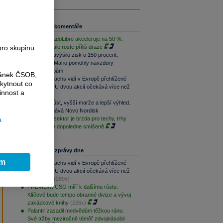
Související komentáře
Růst MercadoLibre akceleruje na 50 %.
pro skupinu
Podle trhu ale roste příliš draze
Nintendo navýšilo zisk o 150 procent.
Switch 2 a Mario pomohly navzdory
dražším čipům
ránek ČSOB,
Goldman Sachs vidí v Evropě přehlížené
kytnout co
příležitosti. U dvou akcií očekává více než
innost a
100% růst
Rychlejší růst, vyšší marže a lepší výhled.
Lilly překonává Novo Nordisk
a
Paměťový sektor je brzda pro techy, trhy
jsou na tom dopoledne smíšeně
Nejčtenější zprávy dne
ím
Goldman Sachs vidí v Evropě přehlížené
příležitosti. U dvou akcií očekává více než
100% růst
(289x)
PREVIEW: CSG míří k dalšímu růstu.
Klíčové bude tempo obranné divize a vývoj
zakázkové knihy
(226x)
Palantir zasadil medvědům těžkou ránu.
Své tržby meziročně téměř zdvojnásobil