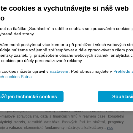
te cookies a vychutnávejte si náš web
 banka JP Morgan snížila své cílové ceny akcií několika předních francouzských
no
, že náročné tržní prostředí negativně ovlivňuje zisky z korporátního a investičního
ví.
nout na tlačítko „Souhlasím“ a udělíte souhlas se zpracováním cookies 
brané třetí strany.
ám mohli poskytnout více komfortu při prohlížení všech webových st
račování článku je dostupné jen klientům placených služeb
Patria Plus
/
to údaje můžeme vzájemně zpřístupňovat a dále zpracovávat s cílem pos
estor Plus
případně uživatelům platformy
Patria Direct
. Pokud jste klientem
lientský zážitek, tj. přizpůsobení obsahu webových stránek, analytická č
hto služeb, potom je nutné se
Přihlásit
.
 cookies pro účely personalizované reklamy.
si cookies můžete upravit v
nastavení
. Podrobnosti najdete v
Přehledu 
ámci placeného informačního servisu získáte
h cookies Patria
.
řístup ke
kompletnímu zpravodajství
.patria.cz bez jakýchkoliv omezení. Veškeré
rávy, komentáře a horké zprávy jsou
brazovány terminálovou metodou (bez nutnosti obnovovat stránku) bez
žít jen technické cookies
Souhlas
ždění a v plné verzi.
en zpravodajství, ale i další služby získáte v Patria Plus / Investor Plus -
sms
e-mailové
zpravodajství,
data
z finančních trhů v reálném čase, kompletní
lytický servis
, rozsáhlé
databáze
časových řad ke stažení,
prognózy
oje a
valuace
, ekonomické
fundamenty
,
nástroje
a
kalkulátory
...
více