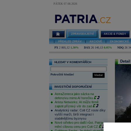
PÁTEK 07.08.2026
ZPRAVODAJSTVÍ
AKCIE & FONDY
|
PŘEHLED ZPRÁV
|
AKCIOVÉ
|
EKONOMICKÉ
PX
2 805,12
1,30%
DAX
26 140,13
0,05%
NDQ
26 3
Detail
HLEDAT V KOMENTÁŘÍCH
Pokročilé hledání
hledat
INVESTIČNÍ DOPORUČENÍ
AstraZeneca jako sázka na
defenzivu mimo AI horečku
Arista Networks: AI může firmě
zajistit příznivý vítr do zad
Analytický radar: Colt CZ roste díky
vyšší marži, širší integraci i
stabilnějšímu byznysu
Nové střelivo pro další růst. Patria
mění cílovou cenu pro Colt CZ
Goldman Sachs: Je dobrý okamžik