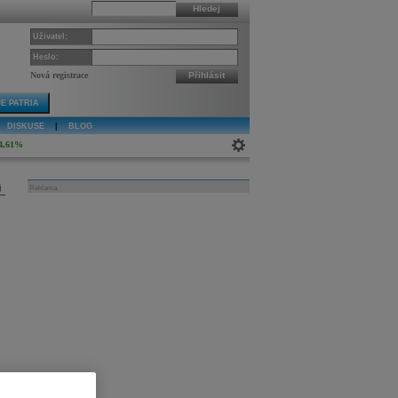
Hledej
Uživatel:
Heslo:
Nová registrace
Přihlásit
E PATRIA
DISKUSE
|
BLOG
4,61%
j
Reklama