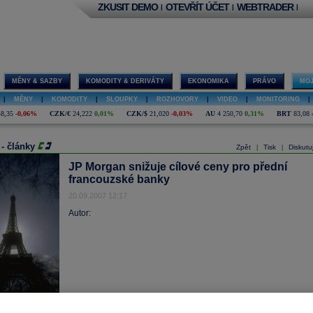
ZKUSIT DEMO
OTEVŘÍT ÚČET
WEBTRADER
|
|
|
MĚNY & SAZBY
KOMODITY & DERIVÁTY
EKONOMIKA
PRÁVO
MOJ
|
MĚNY
|
KOMODITY
|
SLOUPKY
|
ROZHOVORY
|
VIDEO
|
MONITORING
|
48,35
-0,06%
CZK/€
24,222
0,01%
CZK/$
21,020
-0,03%
AU
4 250,70
0,31%
BRT
83,08
 - články
Zpět
Tisk
Diskutu
|
|
JP Morgan snižuje cílové ceny pro přední
francouzské banky
20.09.2007 12:17
Autor: