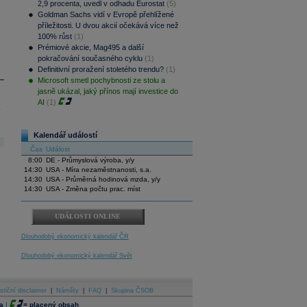
2,9 procenta, uvedl v odhadu Eurostat
(5)
Goldman Sachs vidí v Evropě přehlížené
příležitosti. U dvou akcií očekává více než
100% růst
(1)
Prémiové akcie, Mag495 a další
pokračování současného cyklu
(1)
Definitivní proražení stoletého trendu?
(1)
Microsoft smetl pochybnosti ze stolu a
jasně ukázal, jaký přínos mají investice do
AI
(1)
.
Kalendář událostí
Čas
Událost
8:00
DE - Průmyslová výroba, y/y
14:30
USA - Míra nezaměstnanosti, s.a.
14:30
USA - Průměrná hodinová mzda, y/y
14:30
USA - Změna počtu prac. míst
UDÁLOSTI ONLINE
Dlouhodobý ekonomický kalendář ČR
Dlouhodobý ekonomický kalendář Svět
stiční disclaimer
|
Náměty
|
FAQ
|
Skupina ČSOB
a
|
=
placený obsah