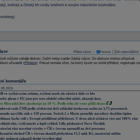
ký, indický a čínský trh rostly směrem k novým rekordním hodnotám.
loomberg)
ázor
Přidat názor
Pavouk
Od nejnovějších
|
ístě můžete zahájit diskusi. Zatím nebyl zadán žádný názor. Do diskuse mohou přispívat
ášení uživatelé (
Přihlásit
). Pokud nemáte účet, na který byste se mohli přihlásit, registrujte se
lní komentáře
.08.2026
B ve vyčkávacím režimu, zvýšení sazeb ale zůstává dále ve hře
soby plynu v EU jsou pro toto období rekordně nízké, ukazují data
st MercadoLibre akceleruje na 50 %. Podle trhu ale roste příliš draze
nkovní rada ČNB podle očekávání drží základní úrokovou sazbu na 3,75 procentech
ntendo navýšilo zisk o 150 procent. Switch 2 a Mario pomohly navzdory dražším čipům
ldman Sachs vidí v Evropě přehlížené příležitosti. U dvou akcií očekává více než 100% růst
chlejší růst, vyšší marže a lepší výhled. Lilly překonává Novo Nordisk
ziroční růst stavební výroby v ČR v červnu zpomalil na dvě procenta
hraniční obchod ČR v červnu skončil přebytkem 15,5 mld. Kč, meziročně nižším
ský průmysl zakončil druhé čtvrtletí silně