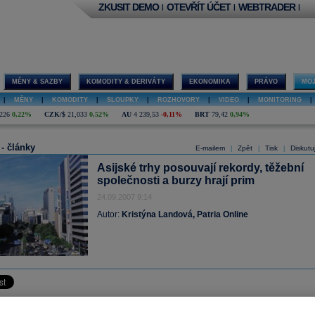
ZKUSIT DEMO
OTEVŘÍT ÚČET
WEBTRADER
|
|
|
MĚNY & SAZBY
KOMODITY & DERIVÁTY
EKONOMIKA
PRÁVO
MOJ
|
MĚNY
|
KOMODITY
|
SLOUPKY
|
ROZHOVORY
|
VIDEO
|
MONITORING
|
226
0,22%
CZK/$
21,033
0,52%
AU
4 239,53
-0,11%
BRT
79,42
0,94%
 - články
E-mailem
Zpět
Tisk
Diskutu
|
|
|
Asijské trhy posouvají rekordy, těžební
společnosti a burzy hrají prim
24.09.2007 9:14
Autor:
Kristýna Landová, Patria Online
hy dnes rostly čtvrtý den v řadě. Hlavními tahouny byly přitom těžební společnost