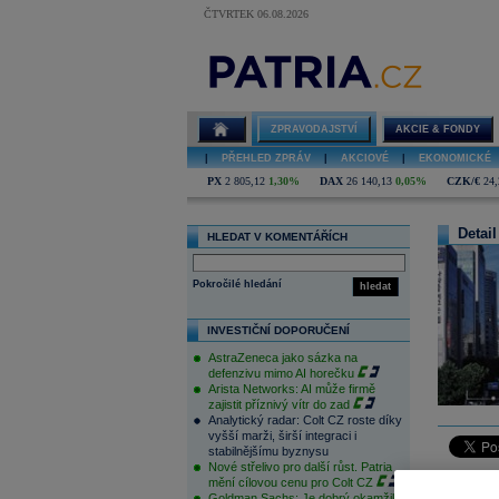
ČTVRTEK 06.08.2026
ZPRAVODAJSTVÍ
AKCIE & FONDY
|
PŘEHLED ZPRÁV
|
AKCIOVÉ
|
EKONOMICKÉ
PX
2 805,12
1,30%
DAX
26 140,13
0,05%
CZK/€
24,
Detail
HLEDAT V KOMENTÁŘÍCH
Pokročilé hledání
hledat
INVESTIČNÍ DOPORUČENÍ
AstraZeneca jako sázka na
defenzivu mimo AI horečku
Arista Networks: AI může firmě
zajistit příznivý vítr do zad
Analytický radar: Colt CZ roste díky
vyšší marži, širší integraci i
stabilnějšímu byznysu
Nové střelivo pro další růst. Patria
mění cílovou cenu pro Colt CZ
Asijské tr
Goldman Sachs: Je dobrý okamžik