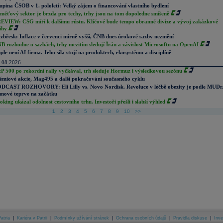
upina ČSOB v 1. pololetí: Velký zájem o financování vlastního bydlení
měťový sektor je brzda pro techy, trhy jsou na tom dopoledne smíšeně
EVIEW: CSG míří k dalšímu růstu. Klíčové bude tempo obranné divize a vývoj zakázkové
ihy
zbřesk: Inflace v červenci mírně vyšší, ČNB dnes úrokové sazby nezmění
B rozhodne o sazbách, trhy mezitím sledují Írán a závislost Microsoftu na OpenAI
ple není AI firma. Jeho síla stojí na produktech, ekosystému a disciplíně
.08.2026
P 500 po rekordní rally vyčkával, trh sleduje Hormuz i výsledkovou sezónu
émiové akcie, Mag495 a další pokračování současného cyklu
DCAST ROZHOVORY: Eli Lilly vs. Novo Nordisk. Revoluce v léčbě obezity je podle MUDr
nové teprve na začátku
oking ukázal odolnost cestovního trhu. Investoři přešli i slabší výhled
1
2
3
4
5
6
7
8
9
10
>>
atria
|
Kariéra v Patrii
|
Podmínky užívání stránek
|
Ochrana osobních údajů
|
Pravidla diskuse
|
Inve