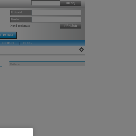
Hledej
Uživatel:
Heslo:
Nová registrace
Přihlásit
E PATRIA
DISKUSE
|
BLOG
j
Reklama
i