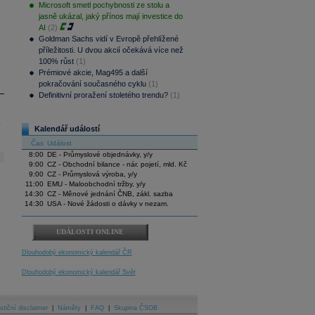
Microsoft smetl pochybnosti ze stolu a
jasně ukázal, jaký přínos mají investice do
AI
(2)
Goldman Sachs vidí v Evropě přehlížené
příležitosti. U dvou akcií očekává více než
100% růst
(1)
Prémiové akcie, Mag495 a další
pokračování současného cyklu
(1)
Definitivní proražení stoletého trendu?
(1)
.
Kalendář událostí
Čas
Událost
8:00
DE - Průmyslové objednávky, y/y
9:00
CZ - Obchodní bilance - nár. pojetí, mld. Kč
9:00
CZ - Průmyslová výroba, y/y
11:00
EMU - Maloobchodní tržby, y/y
14:30
CZ - Měnové jednání ČNB, zákl. sazba
14:30
USA - Nové žádosti o dávky v nezam.
UDÁLOSTI ONLINE
Dlouhodobý ekonomický kalendář ČR
Dlouhodobý ekonomický kalendář Svět
stiční disclaimer
|
Náměty
|
FAQ
|
Skupina ČSOB