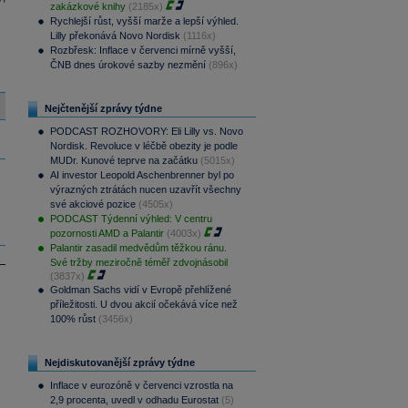
zakázkové knihy
(2185x)
Rychlejší růst, vyšší marže a lepší výhled.
Lilly překonává Novo Nordisk
(1116x)
Rozbřesk: Inflace v červenci mírně vyšší,
ČNB dnes úrokové sazby nezmění
(896x)
Nejčtenější zprávy týdne
PODCAST ROZHOVORY: Eli Lilly vs. Novo
Nordisk. Revoluce v léčbě obezity je podle
MUDr. Kunové teprve na začátku
(5015x)
AI investor Leopold Aschenbrenner byl po
výrazných ztrátách nucen uzavřít všechny
své akciové pozice
(4505x)
PODCAST Týdenní výhled: V centru
pozornosti AMD a Palantir
(4003x)
Palantir zasadil medvědům těžkou ránu.
Své tržby meziročně téměř zdvojnásobil
(3837x)
Goldman Sachs vidí v Evropě přehlížené
příležitosti. U dvou akcií očekává více než
100% růst
(3456x)
Nejdiskutovanější zprávy týdne
Inflace v eurozóně v červenci vzrostla na
2,9 procenta, uvedl v odhadu Eurostat
(5)