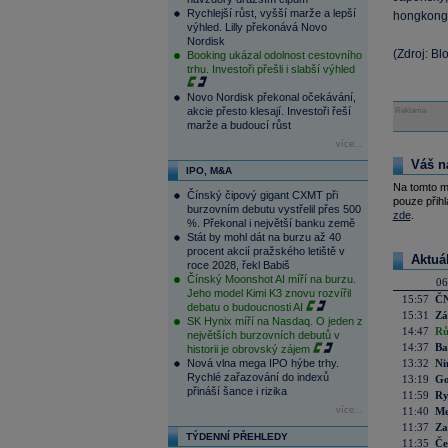
Rychlejší růst, vyšší marže a lepší
hongkongs
výhled. Lilly překonává Novo
Nordisk
(Zdroj: B
Booking ukázal odolnost cestovního
trhu. Investoři přešli i slabší výhled
Novo Nordisk překonal očekávání,
akcie přesto klesají. Investoři řeší
Reklama
marže a budoucí růst
více...
Váš n
IPO, M&A
Na tomto m
Čínský čipový gigant CXMT při
pouze přihl
burzovním debutu vystřelil přes 500
zde
.
%. Překonal i největší banku země
Stát by mohl dát na burzu až 40
procent akcií pražského letiště v
Aktuá
roce 2028, řekl Babiš
Čínský Moonshot AI míří na burzu.
06
Jeho model Kimi K3 znovu rozvířil
15:57
ČN
debatu o budoucnosti AI
15:31
Zá
SK Hynix míří na Nasdaq. O jeden z
14:47
Rů
největších burzovních debutů v
14:37
Ba
historii je obrovský zájem
Nová vlna mega IPO hýbe trhy.
13:32
Ni
Rychlé zařazování do indexů
13:19
Go
přináší šance i rizika
11:59
Ry
více...
11:40
Me
11:37
Za
TÝDENNÍ PŘEHLEDY
11:35
Če