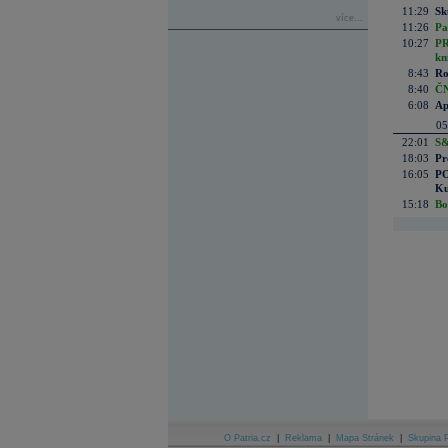
11:29
Sk
více...
11:26
Pa
10:27
PR
kn
8:43
Ro
8:40
ČN
6:08
Ap
05
22:01
S&
18:03
Pr
16:05
PO
Ku
15:18
Bo
O Patria.cz
|
Reklama
|
Mapa Stránek
|
Skupina P