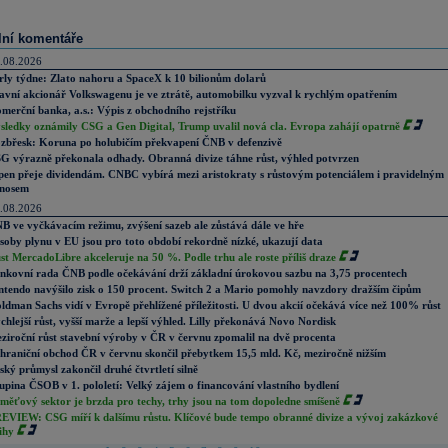
lní komentáře
.08.2026
rly týdne: Zlato nahoru a SpaceX k 10 bilionům dolarů
avní akcionář Volkswagenu je ve ztrátě, automobilku vyzval k rychlým opatřením
merční banka, a.s.: Výpis z obchodního rejstříku
sledky oznámily CSG a Gen Digital, Trump uvalil nová cla. Evropa zahájí opatrně
zbřesk: Koruna po holubičím překvapení ČNB v defenzivě
G výrazně překonala odhady. Obranná divize táhne růst, výhled potvrzen
pen přeje dividendám. CNBC vybírá mezi aristokraty s růstovým potenciálem i pravidelným
nosem
.08.2026
B ve vyčkávacím režimu, zvýšení sazeb ale zůstává dále ve hře
soby plynu v EU jsou pro toto období rekordně nízké, ukazují data
st MercadoLibre akceleruje na 50 %. Podle trhu ale roste příliš draze
nkovní rada ČNB podle očekávání drží základní úrokovou sazbu na 3,75 procentech
ntendo navýšilo zisk o 150 procent. Switch 2 a Mario pomohly navzdory dražším čipům
ldman Sachs vidí v Evropě přehlížené příležitosti. U dvou akcií očekává více než 100% růst
chlejší růst, vyšší marže a lepší výhled. Lilly překonává Novo Nordisk
ziroční růst stavební výroby v ČR v červnu zpomalil na dvě procenta
hraniční obchod ČR v červnu skončil přebytkem 15,5 mld. Kč, meziročně nižším
ský průmysl zakončil druhé čtvrtletí silně
upina ČSOB v 1. pololetí: Velký zájem o financování vlastního bydlení
měťový sektor je brzda pro techy, trhy jsou na tom dopoledne smíšeně
EVIEW: CSG míří k dalšímu růstu. Klíčové bude tempo obranné divize a vývoj zakázkové
ihy