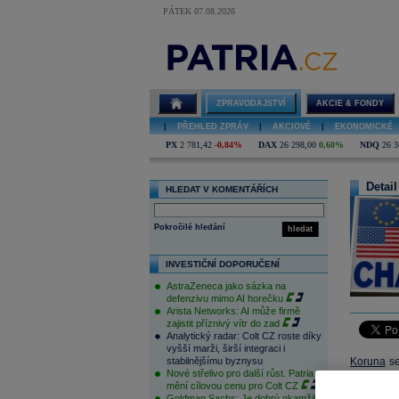
PÁTEK 07.08.2026
ZPRAVODAJSTVÍ
AKCIE & FONDY
|
PŘEHLED ZPRÁV
|
AKCIOVÉ
|
EKONOMICKÉ
PX
2 781,42
-0,84%
DAX
26 298,00
0,60%
NDQ
26 3
Detail
HLEDAT V KOMENTÁŘÍCH
Pokročilé hledání
hledat
INVESTIČNÍ DOPORUČENÍ
AstraZeneca jako sázka na
defenzivu mimo AI horečku
Arista Networks: AI může firmě
zajistit příznivý vítr do zad
Analytický radar: Colt CZ roste díky
vyšší marži, širší integraci i
stabilnějšímu byznysu
Koruna
se
Nové střelivo pro další růst. Patria
tendence
mění cílovou cenu pro Colt CZ
pravděpo
Goldman Sachs: Je dobrý okamžik