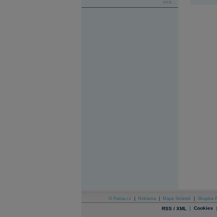
více...
O Patria.cz
|
Reklama
|
Mapa Stránek
|
Skupina P
|
Cookies
RSS / XML