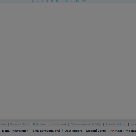
1
2
3
4
5
6
7
8
9
10
>>
atria
|
Kariéra v Patrii
|
Podmínky užívání stránek
|
Ochrana osobních údajů
|
Pravidla diskuse
|
Inve
|
|
|
|
|
E-mail newsletter
SMS zpravodajství
Data export
Mobilní verze
R
=
Real-Time dat