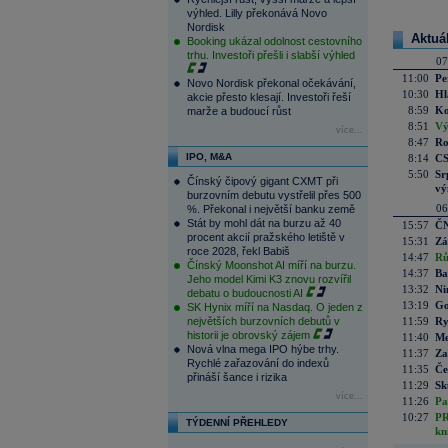
výhled. Lilly překonává Novo
Nordisk
Aktuá
Booking ukázal odolnost cestovního
trhu. Investoři přešli i slabší výhled
07
11:00
Pe
Novo Nordisk překonal očekávání,
10:30
Hl
akcie přesto klesají. Investoři řeší
8:59
Ko
marže a budoucí růst
8:51
Vý
více...
8:47
Ro
IPO, M&A
8:14
CS
5:50
Sr
Čínský čipový gigant CXMT při
vý
burzovním debutu vystřelil přes 500
06
%. Překonal i největší banku země
Stát by mohl dát na burzu až 40
15:57
ČN
procent akcií pražského letiště v
15:31
Zá
roce 2028, řekl Babiš
14:47
Rů
Čínský Moonshot AI míří na burzu.
14:37
Ba
Jeho model Kimi K3 znovu rozvířil
13:32
Ni
debatu o budoucnosti AI
13:19
Go
SK Hynix míří na Nasdaq. O jeden z
největších burzovních debutů v
11:59
Ry
historii je obrovský zájem
11:40
Me
Nová vlna mega IPO hýbe trhy.
11:37
Za
Rychlé zařazování do indexů
11:35
Če
přináší šance i rizika
11:29
Sk
více...
11:26
Pa
10:27
PR
TÝDENNÍ PŘEHLEDY
kn