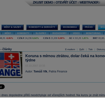
ZKUSIT DEMO
OTEVŘÍT ÚČET
WEBTRADER
|
|
|
MĚNY & SAZBY
KOMODITY & DERIVÁTY
EKONOMIKA
PRÁVO
MOJ
|
MĚNY
|
KOMODITY
|
SLOUPKY
|
ROZHOVORY
|
VIDEO
|
MONITORING
|
48,35
-0,06%
CZK/€
24,236
0,04%
CZK/$
21,030
0,00%
AU
4 315,91
1,85%
BRT
83,08
 - články
E-mailem
Zpět
Tisk
Diskutu
|
|
|
Koruna s mírnou ztrátou, dolar čeká na kone
týdne
03.10.2007 10:33
Autor:
Tomáš Vlk
, Patria Finance
 dnes dopoledne příliš neodchyluje od včerejších hodnot. Na kurzu je znát mírn
 k oslabování, obchoduje se na 27,55 CZK/EUR. K větším změnám však dne
dobně nebude důvod.
Koruna
by se měla dál pohybovat v souladu s vývojem 