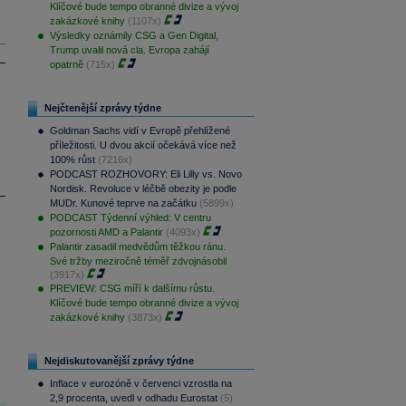
Klíčové bude tempo obranné divize a vývoj
zakázkové knihy
(1107x)
Výsledky oznámily CSG a Gen Digital,
Trump uvalil nová cla. Evropa zahájí
opatrně
(715x)
Nejčtenější zprávy týdne
Goldman Sachs vidí v Evropě přehlížené
příležitosti. U dvou akcií očekává více než
100% růst
(7216x)
PODCAST ROZHOVORY: Eli Lilly vs. Novo
Nordisk. Revoluce v léčbě obezity je podle
MUDr. Kunové teprve na začátku
(5899x)
PODCAST Týdenní výhled: V centru
pozornosti AMD a Palantir
(4093x)
Palantir zasadil medvědům těžkou ránu.
Své tržby meziročně téměř zdvojnásobil
(3917x)
PREVIEW: CSG míří k dalšímu růstu.
Klíčové bude tempo obranné divize a vývoj
zakázkové knihy
(3873x)
Nejdiskutovanější zprávy týdne
Inflace v eurozóně v červenci vzrostla na
2,9 procenta, uvedl v odhadu Eurostat
(5)