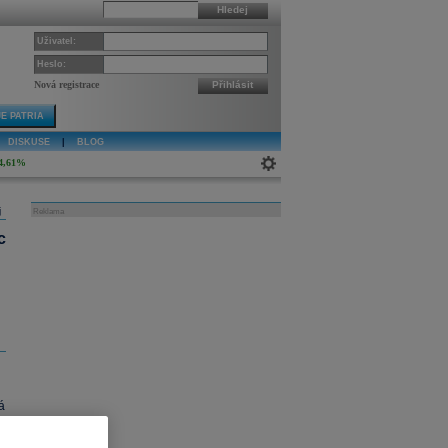
Hledej
Uživatel:
Heslo:
Nová registrace
Přihlásit
E PATRIA
DISKUSE
|
BLOG
4,61%
j
Reklama
c
á
s
v