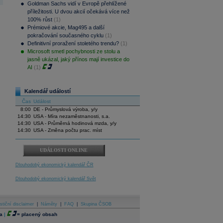
Goldman Sachs vidí v Evropě přehlížené
příležitosti. U dvou akcií očekává více než
100% růst
(1)
Prémiové akcie, Mag495 a další
pokračování současného cyklu
(1)
Definitivní proražení stoletého trendu?
(1)
Microsoft smetl pochybnosti ze stolu a
jasně ukázal, jaký přínos mají investice do
AI
(1)
Kalendář událostí
Čas
Událost
8:00
DE - Průmyslová výroba, y/y
14:30
USA - Míra nezaměstnanosti, s.a.
14:30
USA - Průměrná hodinová mzda, y/y
14:30
USA - Změna počtu prac. míst
UDÁLOSTI ONLINE
Dlouhodobý ekonomický kalendář ČR
Dlouhodobý ekonomický kalendář Svět
stiční disclaimer
|
Náměty
|
FAQ
|
Skupina ČSOB
a
|
=
placený obsah