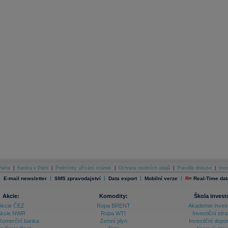
atria
|
Kariéra v Patrii
|
Podmínky užívání stránek
|
Ochrana osobních údajů
|
Pravidla diskuse
|
Inve
|
|
|
|
|
E-mail newsletter
SMS zpravodajství
Data export
Mobilní verze
R
=
Real-Time dat
Akcie:
Komodity:
Škola invest
Akcie ČEZ
Ropa BRENT
Akademie inves
kcie NWR
Ropa WTI
Investiční stra
Komerční banka
Zemní plyn
Investiční dopo