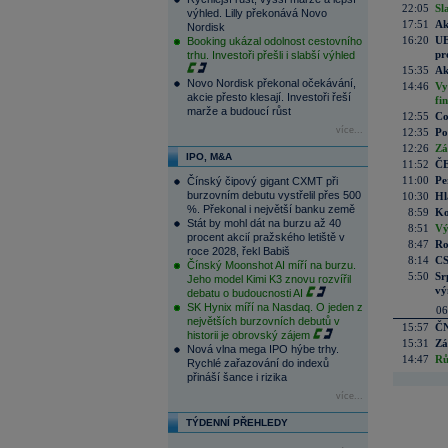
22:05
Sl
výhled. Lilly překonává Novo
17:51
Ak
Nordisk
16:20
UE
Booking ukázal odolnost cestovního
pr
trhu. Investoři přešli i slabší výhled
15:35
Ak
Novo Nordisk překonal očekávání,
14:46
Vy
akcie přesto klesají. Investoři řeší
fi
marže a budoucí růst
12:55
Co
více...
12:35
Po
12:26
Zá
IPO, M&A
11:52
ČE
11:00
Pe
Čínský čipový gigant CXMT při
burzovním debutu vystřelil přes 500
10:30
Hl
%. Překonal i největší banku země
8:59
Ko
Stát by mohl dát na burzu až 40
8:51
Vý
procent akcií pražského letiště v
8:47
Ro
roce 2028, řekl Babiš
8:14
CS
Čínský Moonshot AI míří na burzu.
5:50
Sr
Jeho model Kimi K3 znovu rozvířil
vý
debatu o budoucnosti AI
SK Hynix míří na Nasdaq. O jeden z
06
největších burzovních debutů v
15:57
ČN
historii je obrovský zájem
15:31
Zá
Nová vlna mega IPO hýbe trhy.
14:47
Rů
Rychlé zařazování do indexů
přináší šance i rizika
více...
TÝDENNÍ PŘEHLEDY