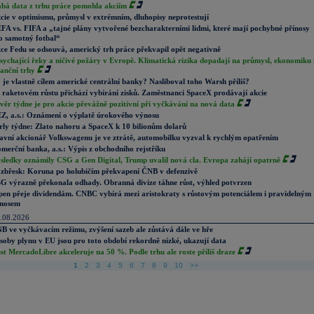
abá data z trhu práce pomohla akciím
cie v optimismu, průmysl v extrémním, dluhopisy neprotestují
FA vs. FIFA a „tajné plány vytvořené bezcharakterními lidmi, které mají pochybné přínosy
o samotný fotbal“
ce Fedu se odsouvá, americký trh práce překvapil opět negativně
sychající řeky a ničivé požáry v Evropě. Klimatická rizika dopadají na průmysl, ekonomiku 
nanční trhy
 je vlastně cílem americké centrální banky? Nasliboval toho Warsh příliš?
 raketovém růstu přichází vybírání zisků. Zaměstnanci SpaceX prodávají akcie
věr týdne je pro akcie převážně pozitivní při vyčkávání na nová data
Z, a.s.: Oznámení o výplatě úrokového výnosu
rly týdne: Zlato nahoru a SpaceX k 10 bilionům dolarů
avní akcionář Volkswagenu je ve ztrátě, automobilku vyzval k rychlým opatřením
merční banka, a.s.: Výpis z obchodního rejstříku
sledky oznámily CSG a Gen Digital, Trump uvalil nová cla. Evropa zahájí opatrně
zbřesk: Koruna po holubičím překvapení ČNB v defenzivě
G výrazně překonala odhady. Obranná divize táhne růst, výhled potvrzen
pen přeje dividendám. CNBC vybírá mezi aristokraty s růstovým potenciálem i pravidelným
nosem
.08.2026
B ve vyčkávacím režimu, zvýšení sazeb ale zůstává dále ve hře
soby plynu v EU jsou pro toto období rekordně nízké, ukazují data
st MercadoLibre akceleruje na 50 %. Podle trhu ale roste příliš draze
1
2
3
4
5
6
7
8
9
10
>>