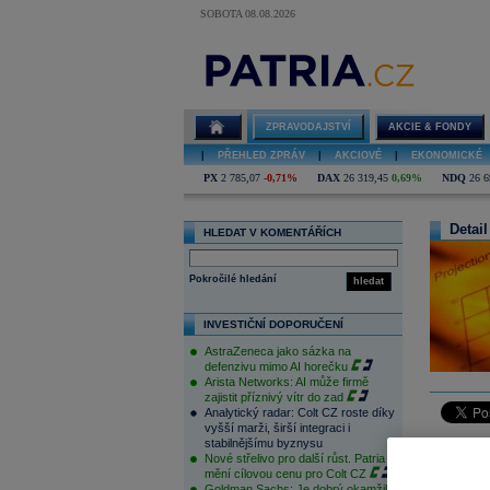
SOBOTA 08.08.2026
ZPRAVODAJSTVÍ
AKCIE & FONDY
|
PŘEHLED ZPRÁV
|
AKCIOVÉ
|
EKONOMICKÉ
PX
2 785,07
-0,71%
DAX
26 319,45
0,69%
NDQ
26 6
Detail
HLEDAT V KOMENTÁŘÍCH
Pokročilé hledání
hledat
INVESTIČNÍ DOPORUČENÍ
AstraZeneca jako sázka na
defenzivu mimo AI horečku
Arista Networks: AI může firmě
zajistit příznivý vítr do zad
Analytický radar: Colt CZ roste díky
vyšší marži, širší integraci i
stabilnějšímu byznysu
Český trh
Nové střelivo pro další růst. Patria
1880 bodů
mění cílovou cenu pro Colt CZ
Goldman Sachs: Je dobrý okamžik