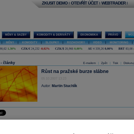
ZKUSIT DEMO
OTEVŘÍT ÚČET
WEBTRADER
|
|
|
MĚNY & SAZBY
KOMODITY & DERIVÁTY
EKONOMIKA
PRÁVO
MOJ
|
MĚNY
|
KOMODITY
|
SLOUPKY
|
ROZHOVORY
|
VIDEO
|
MONITORING
|
90,62
1,30%
CZK/€
24,232
-0,02%
CZK/$
20,966
0,00%
AU
4 339,26
0,00%
BRT
83,08
 - články
E-mailem
Zpět
Tisk
Diskutu
|
|
|
Růst na pražské burze slábne
05.10.2007 13:23
Autor:
Martin Stuchlík
 mírně oslabil poté, co index
PX
vystartoval v ranní části obchodování až k hranic
. Investoři tak vybírají své zisky za posledních pár dnů především u bankovníc