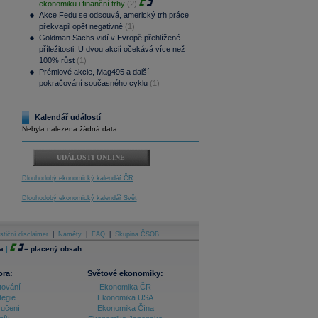
ekonomiku i finanční trhy
(2)
Akce Fedu se odsouvá, americký trh práce
překvapil opět negativně
(1)
Goldman Sachs vidí v Evropě přehlížené
příležitosti. U dvou akcií očekává více než
100% růst
(1)
Prémiové akcie, Mag495 a další
pokračování současného cyklu
(1)
Kalendář událostí
Nebyla nalezena žádná data
UDÁLOSTI ONLINE
Dlouhodobý ekonomický kalendář ČR
Dlouhodobý ekonomický kalendář Svět
stiční disclaimer
|
Náměty
|
FAQ
|
Skupina ČSOB
a
|
=
placený obsah
ora:
Světové ekonomiky:
tování
Ekonomika ČR
tegie
Ekonomika USA
ručení
Ekonomika Čína