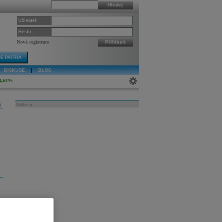
Hledej
Uživatel:
Heslo:
Nová registrace
Přihlásit
E PATRIA
DISKUSE
|
BLOG
4,61%
j
Reklama
i
h