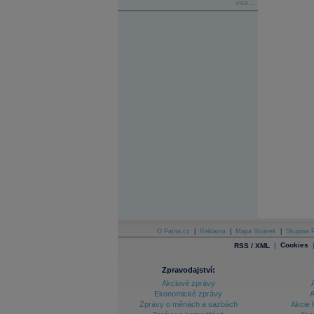
více...
O Patria.cz
|
Reklama
|
Mapa Stránek
|
Skupina P
|
Cookies
RSS / XML
Zpravodajství:
Akciové zprávy
Ekonomické zprávy
A
Zprávy o měnách a sazbách
Akcie 