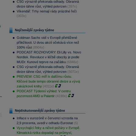
CSG výrazně překonala odhady. Obranná
divize táhne růst, výhled potvrzen
(397x)
Víkendář: Trhy nemají rády prázdné řeči
(303x)
i
Nejčtenější zprávy týdne
Goldman Sachs vidí v Evropě přehlížené
příležitosti. U dvou akcií očekává více než
100% růst
(8904x)
PODCAST ROZHOVORY: Eli Lilly vs. Novo
Nordisk. Revoluce v léčbě obezity je podle
MUDr. Kunové teprve na začátku
(6946x)
CSG výrazně překonala odhady. Obranná
divize táhne růst, výhled potvrzen
(5071x)
PREVIEW: CSG míří k dalšímu růstu.
Klíčové bude tempo obranné divize a vývoj
zakázkové knihy
(4311x)
PODCAST Týdenní výhled: V centru
pozornosti AMD a Palantir
(4190x)
Nejdiskutovanější zprávy týdne
Inflace v eurozóně v červenci vzrostla na
2,9 procenta, uvedl v odhadu Eurostat
(5)
Vysychající řeky a ničivé požáry v Evropě.
Klimatická rizika dopadají na průmysl,