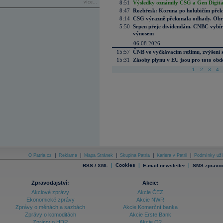
více...
8:51
Výsledky oznámily CSG a Gen Digital
8:47
Rozbřesk: Koruna po holubičím přek
8:14
CSG výrazně překonala odhady. Obran
5:50
Srpen přeje dividendám. CNBC vybírá
výnosem
06.08.2026
15:57
ČNB ve vyčkávacím režimu, zvýšení s
15:31
Zásoby plynu v EU jsou pro toto obdo
1
2
3
4
O Patria.cz
|
Reklama
|
Mapa Stránek
|
Skupina Patria
|
Kariéra v Patrii
|
Podmínky uží
|
Cookies
|
|
RSS / XML
E-mail newsletter
SMS zpravod
Zpravodajství:
Akcie:
Akciové zprávy
Akcie ČEZ
Ekonomické zprávy
Akcie NWR
Zprávy o měnách a sazbách
Akcie Komerční banka
Zprávy o komoditách
Akcie Erste Bank
Zprávy o HDP
Akcie O2