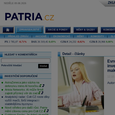
ZKU
NEDĚLE 09.08.2026
ZPRAVODAJSTVÍ
AKCIE & FONDY
MĚNY & SAZBY
KOMODIT
|
PŘEHLED ZPRÁV
|
AKCIOVÉ
|
EKONOMICKÉ
|
MĚNY
|
KOMODITY
|
SL
PX
2 785,07
-0,71%
DAX
26 319,45
0,69%
CZK/€
24,232
-0,02%
CZK/$
20,966
0,00%
Detail - články
HLEDAT V KOMENTÁŘÍCH
Evr
inv
Pokročilé hledání
hledat
mak
INVESTIČNÍ DOPORUČENÍ
12.10
AstraZeneca jako sázka na
Autor
defenzivu mimo AI horečku
Arista Networks: AI může firmě
zajistit příznivý vítr do zad
Analytický radar: Colt CZ roste díky
vyšší marži, širší integraci i
stabilnějšímu byznysu
Nové střelivo pro další růst. Patria
mění cílovou cenu pro Colt CZ
Goldman Sachs: Je dobrý okamžik