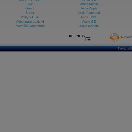
ČNB
Akcie Kofola
Grexit
Akcie Apple
Brexit
Akcie Facebook
Volby v USA
Akcie BMW
Video zpravodajství
Akcie GE
Investiční komentáře
Akcie Moneta
Tvorba apl