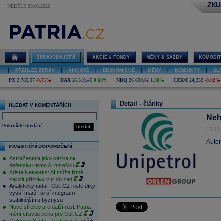
ZKU
NEDĚLE 09.08.2026
ZPRAVODAJSTVÍ
AKCIE & FONDY
MĚNY & SAZBY
KOMODIT
|
PŘEHLED ZPRÁV
|
AKCIOVÉ
|
EKONOMICKÉ
|
MĚNY
|
KOMODITY
|
SL
PX
2 785,07
-0,71%
DAX
26 319,45
0,69%
NDQ
26 690,62
1,30%
CZK/€
24,232
-0,02%
Detail - články
HLEDAT V KOMENTÁŘÍCH
Neh
Pokročilé hledání
hledat
15.10
Autor
INVESTIČNÍ DOPORUČENÍ
AstraZeneca jako sázka na
defenzivu mimo AI horečku
Arista Networks: AI může firmě
zajistit příznivý vítr do zad
Analytický radar: Colt CZ roste díky
vyšší marži, širší integraci i
stabilnějšímu byznysu
Nové střelivo pro další růst. Patria
mění cílovou cenu pro Colt CZ
Goldman Sachs: Je dobrý okamžik