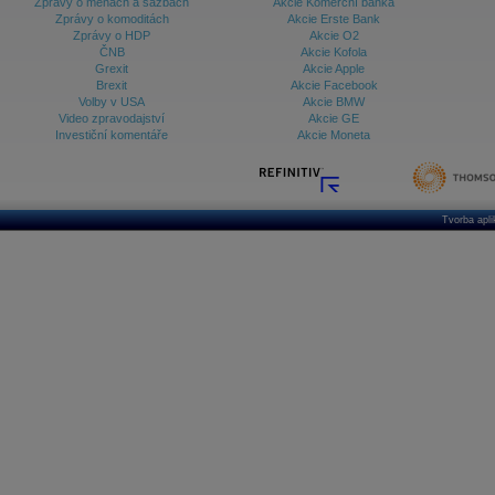
Zprávy o měnách a sazbách
Akcie Komerční banka
Zprávy o komoditách
Akcie Erste Bank
Zprávy o HDP
Akcie O2
ČNB
Akcie Kofola
Grexit
Akcie Apple
Brexit
Akcie Facebook
Volby v USA
Akcie BMW
Video zpravodajství
Akcie GE
Investiční komentáře
Akcie Moneta
Tvorba apl