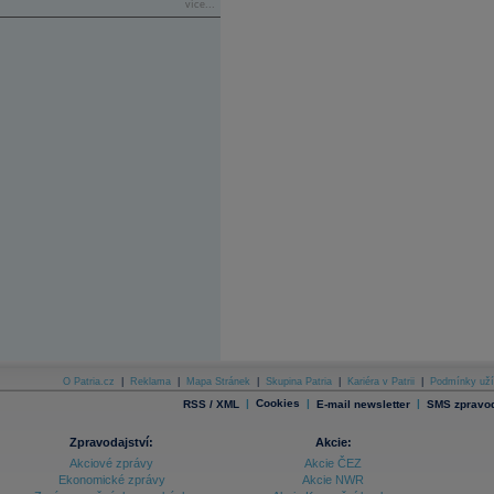
více...
O Patria.cz
|
Reklama
|
Mapa Stránek
|
Skupina Patria
|
Kariéra v Patrii
|
Podmínky uží
|
Cookies
|
|
RSS / XML
E-mail newsletter
SMS zpravod
Zpravodajství:
Akcie:
Akciové zprávy
Akcie ČEZ
Ekonomické zprávy
Akcie NWR