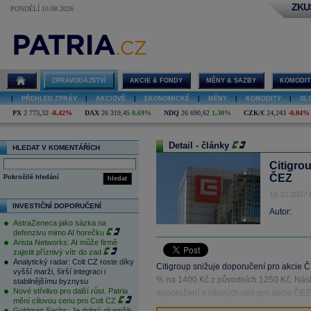
ZKU
PONDĚLÍ 10.08.2026
ZPRAVODAJSTVÍ
AKCIE & FONDY
MĚNY & SAZBY
KOMODIT
|
PŘEHLED ZPRÁV
|
AKCIOVÉ
|
EKONOMICKÉ
|
MĚNY
|
KOMODITY
|
SL
PX
2 773,32
-0,42%
DAX
26 319,45
0,69%
NDQ
26 690,62
1,30%
CZK/€
24,243
-0,04%
Detail - články
HLEDAT V KOMENTÁŘÍCH
Citigro
ČEZ
Pokročilé hledání
hledat
19.10.2007 
INVESTIČNÍ DOPORUČENÍ
Autor:
AstraZeneca jako sázka na
defenzivu mimo AI horečku
Arista Networks: AI může firmě
zajistit příznivý vítr do zad
Analytický radar: Colt CZ roste díky
Citigroup snižuje doporučení pro akcie ČE
vyšší marži, širší integraci i
% na 1400 Kč z původních 1250 Kč. Násl
stabilnějšímu byznysu
Nové střelivo pro další růst. Patria
doporučení a cílových cen pro akcie ČE
mění cílovou cenu pro Colt CZ
Goldman Sachs: Je dobrý okamžik