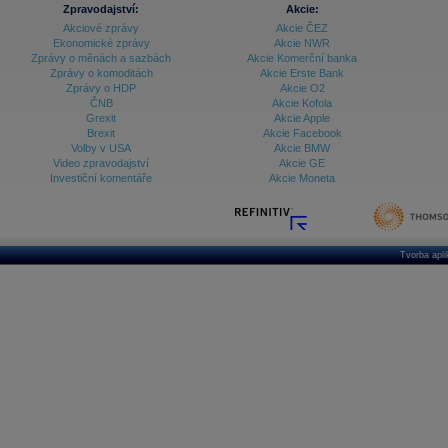
Zpravodajství:
Akcie:
Akciové zprávy
Akcie ČEZ
Ekonomické zprávy
Akcie NWR
Zprávy o měnách a sazbách
Akcie Komerční banka
Zprávy o komoditách
Akcie Erste Bank
Zprávy o HDP
Akcie O2
ČNB
Akcie Kofola
Grexit
Akcie Apple
Brexit
Akcie Facebook
Volby v USA
Akcie BMW
Video zpravodajství
Akcie GE
Investiční komentáře
Akcie Moneta
Tvorba apl