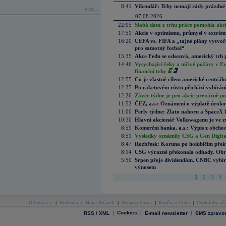
8:41
Víkendář: Trhy nemají rády prázdné 
více...
07.08.2026
22:05
Slabá data z trhu práce pomohla akc
17:51
Akcie v optimismu, průmysl v extrémn
16:20
UEFA vs. FIFA a „tajné plány vytvoř
pro samotný fotbal“
15:35
Akce Fedu se odsouvá, americký trh 
14:46
Vysychající řeky a ničivé požáry v E
finanční trhy
12:55
Co je vlastně cílem americké centrál
12:35
Po raketovém růstu přichází vybírán
12:26
Závěr týdne je pro akcie převážně po
11:52
ČEZ, a.s.: Oznámení o výplatě úrok
11:00
Perly týdne: Zlato nahoru a SpaceX 
10:30
Hlavní akcionář Volkswagenu je ve z
8:59
Komerční banka, a.s.: Výpis z obchod
8:51
Výsledky oznámily CSG a Gen Digital
8:47
Rozbřesk: Koruna po holubičím přek
8:14
CSG výrazně překonala odhady. Obran
5:50
Srpen přeje dividendám. CNBC vybírá
výnosem
1
2
3
4
O Patria.cz
|
Reklama
|
Mapa Stránek
|
Skupina Patria
|
Kariéra v Patrii
|
Podmínky uží
|
Cookies
|
|
RSS / XML
E-mail newsletter
SMS zpravod