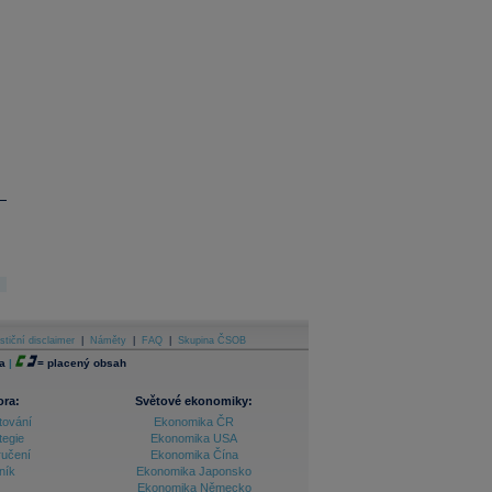
stiční disclaimer
|
Náměty
|
FAQ
|
Skupina ČSOB
a
|
=
placený obsah
ora:
Světové ekonomiky:
tování
Ekonomika ČR
tegie
Ekonomika USA
ručení
Ekonomika Čína
ník
Ekonomika Japonsko
Ekonomika Německo