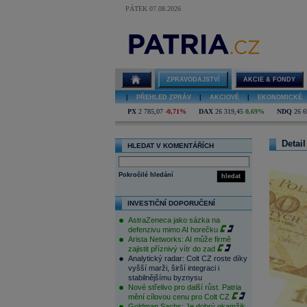
PÁTEK 07.08.2026
ZPRAVODAJSTVÍ
AKCIE & FONDY
|
PŘEHLED ZPRÁV
|
AKCIOVÉ
|
EKONOMICKÉ
PX
2 785,07
-0,71%
DAX
26 319,45
0,69%
NDQ
26 6
Detail
HLEDAT V KOMENTÁŘÍCH
Pokročilé hledání
hledat
INVESTIČNÍ DOPORUČENÍ
AstraZeneca jako sázka na
defenzivu mimo AI horečku
Arista Networks: AI může firmě
zajistit příznivý vítr do zad
Analytický radar: Colt CZ roste díky
vyšší marži, širší integraci i
stabilnějšímu byznysu
Nové střelivo pro další růst. Patria
mění cílovou cenu pro Colt CZ
Goldman Sachs: Je dobrý okamžik