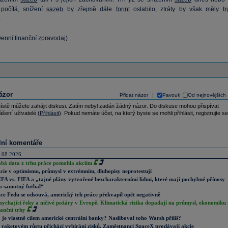
 počítá, snížení
sazeb
by zřejmě dále
forint
oslabilo, ztráty by však měly bý
.
enní finanční zpravodaj)
ázor
Přidat názor
Pavouk
Od nejnovějších
|
ístě můžete zahájit diskusi. Zatím nebyl zadán žádný názor. Do diskuse mohou přispívat
ášení uživatelé (
Přihlásit
). Pokud nemáte účet, na který byste se mohli přihlásit, registrujte se
lní komentáře
.08.2026
abá data z trhu práce pomohla akciím
cie v optimismu, průmysl v extrémním, dluhopisy neprotestují
FA vs. FIFA a „tajné plány vytvořené bezcharakterními lidmi, které mají pochybné přínosy
o samotný fotbal“
ce Fedu se odsouvá, americký trh práce překvapil opět negativně
sychající řeky a ničivé požáry v Evropě. Klimatická rizika dopadají na průmysl, ekonomiku 
nanční trhy
 je vlastně cílem americké centrální banky? Nasliboval toho Warsh příliš?
 raketovém růstu přichází vybírání zisků. Zaměstnanci SpaceX prodávají akcie