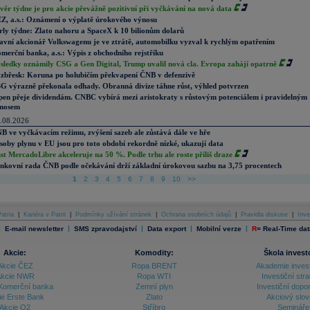
věr týdne je pro akcie převážně pozitivní při vyčkávání na nová data
Z, a.s.: Oznámení o výplatě úrokového výnosu
rly týdne: Zlato nahoru a SpaceX k 10 bilionům dolarů
avní akcionář Volkswagenu je ve ztrátě, automobilku vyzval k rychlým opatřením
merční banka, a.s.: Výpis z obchodního rejstříku
sledky oznámily CSG a Gen Digital, Trump uvalil nová cla. Evropa zahájí opatrně
zbřesk: Koruna po holubičím překvapení ČNB v defenzivě
G výrazně překonala odhady. Obranná divize táhne růst, výhled potvrzen
pen přeje dividendám. CNBC vybírá mezi aristokraty s růstovým potenciálem i pravidelným
nosem
.08.2026
B ve vyčkávacím režimu, zvýšení sazeb ale zůstává dále ve hře
soby plynu v EU jsou pro toto období rekordně nízké, ukazují data
st MercadoLibre akceleruje na 50 %. Podle trhu ale roste příliš draze
nkovní rada ČNB podle očekávání drží základní úrokovou sazbu na 3,75 procentech
1
2
3
4
5
6
7
8
9
10
>>
atria
|
Kariéra v Patrii
|
Podmínky užívání stránek
|
Ochrana osobních údajů
|
Pravidla diskuse
|
Inve
|
|
|
|
|
E-mail newsletter
SMS zpravodajství
Data export
Mobilní verze
R
=
Real-Time dat
Akcie:
Komodity:
Škola invest
Akcie ČEZ
Ropa BRENT
Akademie inves
kcie NWR
Ropa WTI
Investiční stra
Komerční banka
Zemní plyn
Investiční dopo
ie Erste Bank
Zlato
Akciový slov
Akcie O2
Stříbro
Semináře