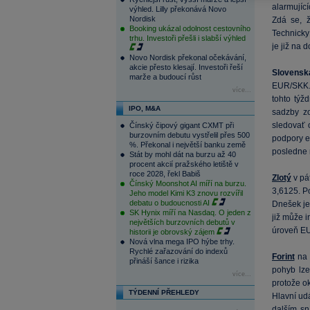
alarmující
výhled. Lilly překonává Novo
Nordisk
Zdá se, 
Booking ukázal odolnost cestovního
Technick
trhu. Investoři přešli i slabší výhled
je již na d
Novo Nordisk překonal očekávání,
akcie přesto klesají. Investoři řeší
Slovens
marže a budoucí růst
EUR/SKK. 
více...
tohto týž
IPO, M&A
sadzby z
sledovať 
Čínský čipový gigant CXMT při
burzovním debutu vystřelil přes 500
podpory e
%. Překonal i největší banku země
posledne 
Stát by mohl dát na burzu až 40
procent akcií pražského letiště v
roce 2028, řekl Babiš
Zlotý
v pát
Čínský Moonshot AI míří na burzu.
3,6125. P
Jeho model Kimi K3 znovu rozvířil
debatu o budoucnosti AI
Dnešek je
SK Hynix míří na Nasdaq. O jeden z
již může i
největších burzovních debutů v
úroveň E
historii je obrovský zájem
Nová vlna mega IPO hýbe trhy.
Rychlé zařazování do indexů
Forint
na 
přináší šance i rizika
pohyb lze
více...
protože ok
TÝDENNÍ PŘEHLEDY
Hlavní ud
dalším s