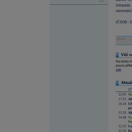
více...
listopadu
minimální
(ČSOB - D
Reklama
Váš n
Na tomto m
pouze přihl
zde
.
Aktuá
07
22:05
Sl
17:51
Ak
16:20
UE
pr
15:35
Ak
14:46
Vy
fi
12:55
Co
12:35
Po