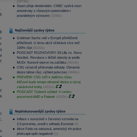
(2074x)
Srpen přeje dividendám. CNBC vybírá mezi
.
aristokraty s růstovým potenciálem i
5
pravidelným výnosem
(1593x)
Nejčtenější zprávy týdne
8
u
Goldman Sachs vidí v Evropě přehlížené
příležitosti. U dvou akcií očekává více než
e
100% růst
(8220x)
j
PODCAST ROZHOVORY: Eli Lilly vs. Novo
a
Nordisk. Revoluce v léčbě obezity je podle
ť
MUDr. Kunové teprve na začátku
(6514x)
CSG výrazně překonala odhady. Obranná
divize táhne růst, výhled potvrzen
(4640x)
PREVIEW: CSG míří k dalšímu růstu.
na
Klíčové bude tempo obranné divize a vývoj
zakázkové knihy
(4231x)
z
PODCAST Týdenní výhled: V centru
na
pozornosti AMD a Palantir
(4160x)
Nejdiskutovanější zprávy týdne
o
,
Inflace v eurozóně v červenci vzrostla na
2,9 procenta, uvedl v odhadu Eurostat
(5)
Akce Fedu se odsouvá, americký trh práce
s
překvapil opět negativně
(1)
v