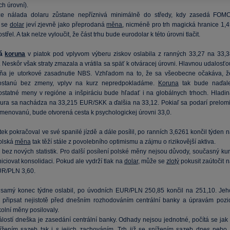
ch úrovní).
že nálada dolaru zůstane nepříznivá minimálně do středy, kdy zasedá FOMC
y se
dolar
jeví zjevně jako přeprodaná
měna
, nicméně pro trh magická hranice 1,4
ostřel. A tak nelze vyloučit, že část trhu bude eurodolar k této úrovni tlačit.
ká
koruna
v piatok pod vplyvom výberu ziskov oslabila z ranných 33,27 na 33,3
Neskôr však straty zmazala a vrátila sa späť k otváracej úrovni. Hlavnou udalosťo
dňa je utorkové zasadnutie NBS. Vzhľadom na to, že sa všeobecne očakáva, ž
ostanú bez zmeny, vplyv na kurz nepredpokladáme.
Koruna
tak bude naďale
ostatné meny v regióne a inšpiráciu bude hľadať i na globálnych trhoch. Hladin
ura sa nachádza na 33,215 EUR/SKK a ďalšia na 33,12. Pokiaľ sa podarí prelomi
menovanú, bude otvorená cesta k psychologickej úrovni 33,0.
ek pokračoval ve své spanilé jízdě a dále posílil, po ranních 3,6261 končil týden 
olská
měna
tak těží stále z povolebního optimismu a zájmu o rizikovější aktiva.
 bez nových statistik. Pro další posílení polské měny nejsou důvody, současný kur
niciovat konsolidaci. Pokud ale vydrží tlak na
dolar
, může se
zlotý
pokusit zaútočit 
UR/PLN 3,60.
samý konec týdne oslabil, po úvodních EUR/PLN 250,85 končil na 251,10. Jeh
 připsat nejistotě před dnešním rozhodováním centrální banky a úpravám pozic
olní měny posilovaly.
álostí dneška je zasedání centrální banky. Odhady nejsou jednotné, počítá se jak 
nížením
sazeb
tak i s jejich zachováním. Trh již se snížením
sazeb
dnes nebo 