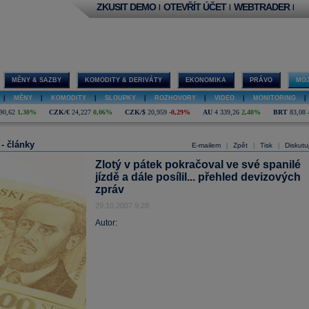
ZKUSIT DEMO
OTEVŘÍT ÚČET
WEBTRADER
|
|
|
MĚNY & SAZBY
KOMODITY & DERIVÁTY
EKONOMIKA
PRÁVO
MOJ
|
MĚNY
|
KOMODITY
|
SLOUPKY
|
ROZHOVORY
|
VIDEO
|
MONITORING
|
90,62
1,30%
CZK/€
24,227
0,06%
CZK/$
20,959
-0,29%
AU
4 339,26
2,40%
BRT
83,08
 - články
E-mailem
Zpět
Tisk
Diskutu
|
|
|
Zlotý v pátek pokračoval ve své spanilé
jízdě a dále posílil... přehled devizových
zpráv
29.10.2007 9:28
Autor: