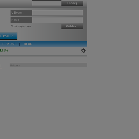
Hledej
Uživatel:
Heslo:
Nová registrace
Přihlásit
E PATRIA
DISKUSE
|
BLOG
4,61%
j
Reklama