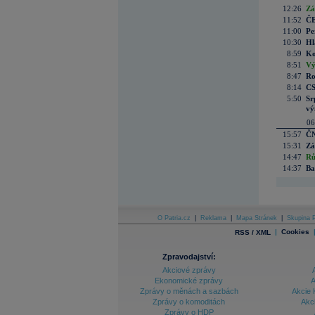
12:26
Zá
11:52
ČE
11:00
Pe
10:30
Hl
8:59
Ko
8:51
Vý
8:47
Ro
8:14
CS
5:50
Sr
vý
06
15:57
ČN
15:31
Zá
14:47
Rů
14:37
Ba
O Patria.cz
|
Reklama
|
Mapa Stránek
|
Skupina P
|
Cookies
RSS / XML
Zpravodajství:
Akciové zprávy
Ekonomické zprávy
A
Zprávy o měnách a sazbách
Akcie 
Zprávy o komoditách
Akc
Zprávy o HDP