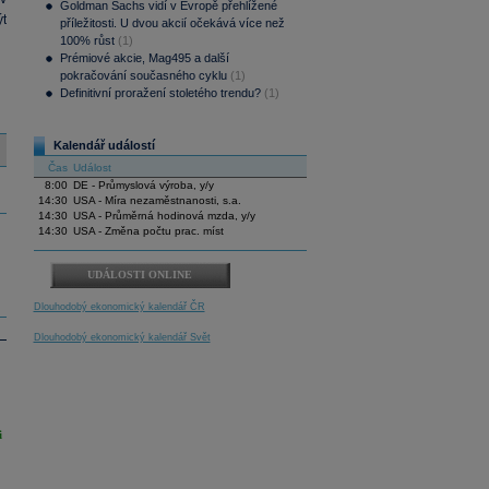
Goldman Sachs vidí v Evropě přehlížené
t
příležitosti. U dvou akcií očekává více než
100% růst
(1)
Prémiové akcie, Mag495 a další
pokračování současného cyklu
(1)
Definitivní proražení stoletého trendu?
(1)
Kalendář událostí
Čas
Událost
8:00
DE - Průmyslová výroba, y/y
14:30
USA - Míra nezaměstnanosti, s.a.
14:30
USA - Průměrná hodinová mzda, y/y
14:30
USA - Změna počtu prac. míst
UDÁLOSTI ONLINE
Dlouhodobý ekonomický kalendář ČR
Dlouhodobý ekonomický kalendář Svět
i