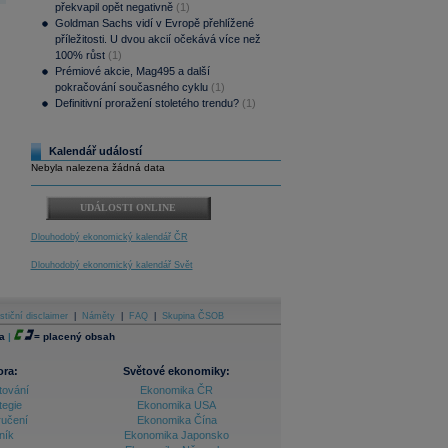
překvapil opět negativně
(1)
Goldman Sachs vidí v Evropě přehlížené
příležitosti. U dvou akcií očekává více než
100% růst
(1)
Prémiové akcie, Mag495 a další
pokračování současného cyklu
(1)
Definitivní proražení stoletého trendu?
(1)
Kalendář událostí
Nebyla nalezena žádná data
UDÁLOSTI ONLINE
Dlouhodobý ekonomický kalendář ČR
Dlouhodobý ekonomický kalendář Svět
stiční disclaimer
|
Náměty
|
FAQ
|
Skupina ČSOB
a
|
=
placený obsah
ora:
Světové ekonomiky:
tování
Ekonomika ČR
tegie
Ekonomika USA
ručení
Ekonomika Čína
ník
Ekonomika Japonsko