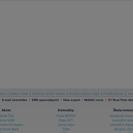
atria
|
Kariéra v Patrii
|
Podmínky užívání stránek
|
Ochrana osobních údajů
|
Pravidla diskuse
|
Inve
|
|
|
|
|
E-mail newsletter
SMS zpravodajství
Data export
Mobilní verze
R
=
Real-Time dat
Akcie:
Komodity:
Škola invest
Akcie ČEZ
Ropa BRENT
Akademie inves
kcie NWR
Ropa WTI
Investiční stra
Komerční banka
Zemní plyn
Investiční dopo
ie Erste Bank
Zlato
Akciový slov