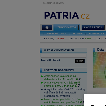
SOBOTA 08.08.2026
ZPRAVODAJSTVÍ
AKCIE & FONDY
|
PŘEHLED ZPRÁV
|
AKCIOVÉ
|
EKONOMICKÉ
PX
2 785,07
-0,71%
DAX
26 319,45
0,69%
CZK/€
24
Detail
HLEDAT V KOMENTÁŘÍCH
Pokročilé hledání
hledat
INVESTIČNÍ DOPORUČENÍ
AstraZeneca jako sázka na
defenzivu mimo AI horečku
Arista Networks: AI může firmě
zajistit příznivý vítr do zad
Analytický radar: Colt CZ roste díky
vyšší marži, širší integraci i
stabilnějšímu byznysu
Nové střelivo pro další růst. Patria
mění cílovou cenu pro Colt CZ
Počet nov
Goldman Sachs: Je dobrý okamžik