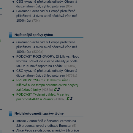
CSG výrazně překonala odhady. Obranná
divize táhne růst, výhled potvrzen
(95x)
Goldman Sachs vidí v Evropě přehlížené
příležitosti. U dvou akcií očekává více než
100% růst
(73x)
Nejčtenější zprávy týdne
i
Goldman Sachs vidí v Evropě přehlížené
příležitosti. U dvou akcií očekává více než
100% růst
(8302x)
PODCAST ROZHOVORY: Eli Lilly vs. Novo
Nordisk. Revoluce v léčbě obezity je podle
MUDr. Kunové teprve na začátku
(6688x)
CSG výrazně překonala odhady. Obranná
divize táhne růst, výhled potvrzen
(4769x)
PREVIEW: CSG míří k dalšímu růstu.
Klíčové bude tempo obranné divize a vývoj
zakázkové knihy
(4254x)
PODCAST Týdenní výhled: V centru
pozornosti AMD a Palantir
(4168x)
Nejdiskutovanější zprávy týdne
Inflace v eurozóně v červenci vzrostla na
2,9 procenta, uvedl v odhadu Eurostat
(5)
Akce Fedu se odsouvá, americký trh práce