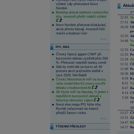
výhled. Lilly překonává Novo
Aktuá
Nordisk
Booking ukázal odolnost cestovního
07
trhu. Investoři přešli i slabší výhled
22:05
Sl
17:51
Ak
Novo Nordisk překonal očekávání,
16:20
UE
akcie přesto klesají. Investoři řeší
pr
marže a budoucí růst
15:35
Ak
více...
14:46
Vy
fi
IPO, M&A
12:55
Co
Čínský čipový gigant CXMT při
12:35
Po
burzovním debutu vystřelil přes 500
12:26
Zá
%. Překonal i největší banku země
11:52
ČE
Stát by mohl dát na burzu až 40
11:00
Pe
procent akcií pražského letiště v
10:30
Hl
roce 2028, řekl Babiš
8:59
Ko
Čínský Moonshot AI míří na burzu.
8:51
Vý
Jeho model Kimi K3 znovu rozvířil
debatu o budoucnosti AI
8:47
Ro
SK Hynix míří na Nasdaq. O jeden z
8:14
CS
největších burzovních debutů v
5:50
Sr
historii je obrovský zájem
vý
Nová vlna mega IPO hýbe trhy.
06
Rychlé zařazování do indexů
přináší šance i rizika
15:57
ČN
15:31
Zá
více...
14:47
Rů
TÝDENNÍ PŘEHLEDY
14:37
Ba