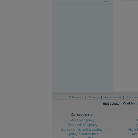
více...
O Patria.cz
|
Reklama
|
Mapa Stránek
|
Skupina P
|
Cookies
RSS / XML
Zpravodajství:
Akciové zprávy
Ekonomické zprávy
A
Zprávy o měnách a sazbách
Akcie 
Zprávy o komoditách
Akc