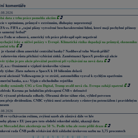
lní komentáře
.08.2026
abá data z trhu práce pomohla akciím
cie v optimismu, průmysl v extrémním, dluhopisy neprotestují
FA vs. FIFA a „tajné plány vytvořené bezcharakterními lidmi, které mají pochybné přínosy
o samotný fotbal“
ce Fedu se odsouvá, americký trh práce překvapil opět negativně
sychající řeky a ničivé požáry v Evropě. Klimatická rizika dopadají na průmysl, ekonomiku 
nanční trhy
 je vlastně cílem americké centrální banky? Nasliboval toho Warsh příliš?
 raketovém růstu přichází vybírání zisků. Zaměstnanci SpaceX prodávají akcie
věr týdne je pro akcie převážně pozitivní při vyčkávání na nová data
Z, a.s.: Oznámení o výplatě úrokového výnosu
rly týdne: Zlato nahoru a SpaceX k 10 bilionům dolarů
avní akcionář Volkswagenu je ve ztrátě, automobilku vyzval k rychlým opatřením
merční banka, a.s.: Výpis z obchodního rejstříku
sledky oznámily CSG a Gen Digital, Trump uvalil nová cla. Evropa zahájí opatrně
zbřesk: Koruna po holubičím překvapení ČNB v defenzivě
G výrazně překonala odhady. Obranná divize táhne růst, výhled potvrzen
pen přeje dividendám. CNBC vybírá mezi aristokraty s růstovým potenciálem i pravidelným
nosem
.08.2026
B ve vyčkávacím režimu, zvýšení sazeb ale zůstává dále ve hře
soby plynu v EU jsou pro toto období rekordně nízké, ukazují data
st MercadoLibre akceleruje na 50 %. Podle trhu ale roste příliš draze
nkovní rada ČNB podle očekávání drží základní úrokovou sazbu na 3,75 procentech
1
2
3
4
5
6
7
8
9
10
>>