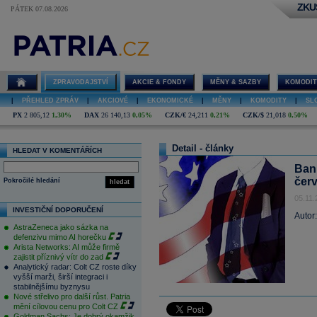
ZKU
PÁTEK 07.08.2026
ZPRAVODAJSTVÍ
AKCIE & FONDY
MĚNY & SAZBY
KOMODIT
|
PŘEHLED ZPRÁV
|
AKCIOVÉ
|
EKONOMICKÉ
|
MĚNY
|
KOMODITY
|
SL
PX
2 805,12
1,30%
DAX
26 140,13
0,05%
CZK/€
24,211
0,21%
CZK/$
21,018
0,50%
Detail - články
HLEDAT V KOMENTÁŘÍCH
Bank
čer
Pokročilé hledání
hledat
05.11.
INVESTIČNÍ DOPORUČENÍ
Autor
AstraZeneca jako sázka na
defenzivu mimo AI horečku
Arista Networks: AI může firmě
zajistit příznivý vítr do zad
Analytický radar: Colt CZ roste díky
vyšší marži, širší integraci i
stabilnějšímu byznysu
Nové střelivo pro další růst. Patria
mění cílovou cenu pro Colt CZ
Goldman Sachs: Je dobrý okamžik