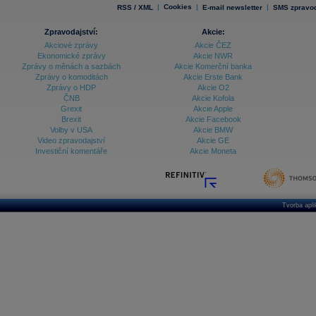
|
Cookies
|
|
RSS / XML
E-mail newsletter
SMS zpravod
Zpravodajství:
Akcie:
Akciové zprávy
Akcie ČEZ
Ekonomické zprávy
Akcie NWR
Zprávy o měnách a sazbách
Akcie Komerční banka
Zprávy o komoditách
Akcie Erste Bank
Zprávy o HDP
Akcie O2
ČNB
Akcie Kofola
Grexit
Akcie Apple
Brexit
Akcie Facebook
Volby v USA
Akcie BMW
Video zpravodajství
Akcie GE
Investiční komentáře
Akcie Moneta
Tvorba apl