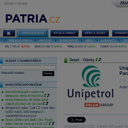
ZKU
PÁTEK 07.08.2026
ZPRAVODAJSTVÍ
AKCIE & FONDY
MĚNY & SAZBY
KOMODIT
|
PŘEHLED ZPRÁV
|
AKCIOVÉ
|
EKONOMICKÉ
|
MĚNY
|
KOMODITY
|
SL
PX
2 785,07
-0,71%
DAX
26 388,72
0,95%
NDQ
26 620,29
1,03%
CZK/€
24,244
0,07%
Detail - články
HLEDAT V KOMENTÁŘÍCH
Unip
Par
Pokročilé hledání
hledat
12.11
INVESTIČNÍ DOPORUČENÍ
Autor
AstraZeneca jako sázka na
defenzivu mimo AI horečku
Arista Networks: AI může firmě
zajistit příznivý vítr do zad
Analytický radar: Colt CZ roste díky
vyšší marži, širší integraci i
stabilnějšímu byznysu
Nové střelivo pro další růst. Patria
mění cílovou cenu pro Colt CZ
Unipetrol (323 CZK, -1,64%) AS uvedl, že 
Goldman Sachs: Je dobrý okamžik