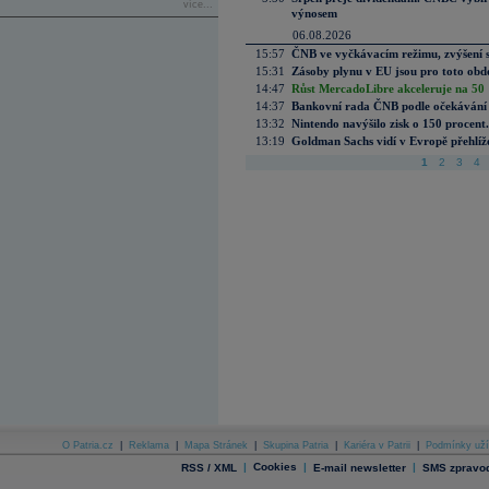
více...
výnosem
06.08.2026
15:57
ČNB ve vyčkávacím režimu, zvýšení s
15:31
Zásoby plynu v EU jsou pro toto obdo
14:47
Růst MercadoLibre akceleruje na 50 %
14:37
Bankovní rada ČNB podle očekávání 
13:32
Nintendo navýšilo zisk o 150 procen
13:19
Goldman Sachs vidí v Evropě přehlíže
1
2
3
4
O Patria.cz
|
Reklama
|
Mapa Stránek
|
Skupina Patria
|
Kariéra v Patrii
|
Podmínky uží
|
Cookies
|
|
RSS / XML
E-mail newsletter
SMS zpravod