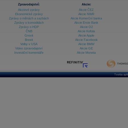
Zpravodajství:
Akcie:
Akciové zprávy
Akcie ČEZ
Ekonomické zprávy
Akcie NWR
Zprávy o měnách a sazbách
Akcie Komerční banka
Zprávy o komoditách
Akcie Erste Bank
Zprávy o HDP
Akcie O2
ČNB
Akcie Kofola
Grexit
Akcie Apple
Brexit
Akcie Facebook
Volby v USA
Akcie BMW
Video zpravodajství
Akcie GE
Investiční komentáře
Akcie Moneta
Tvorba apl