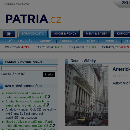
ZKU
NEDĚLE 09.08.2026
ZPRAVODAJSTVÍ
AKCIE & FONDY
MĚNY & SAZBY
KOMODIT
|
PŘEHLED ZPRÁV
|
AKCIOVÉ
|
EKONOMICKÉ
|
MĚNY
|
KOMODITY
|
SL
PX
2 785,07
-0,71%
DAX
26 319,45
0,69%
NDQ
26 690,62
1,30%
CZK/€
24,232
-0,02%
Detail - články
HLEDAT V KOMENTÁŘÍCH
Americk
Pokročilé hledání
hledat
14.11.2007 
Autor:
Mich
INVESTIČNÍ DOPORUČENÍ
AstraZeneca jako sázka na
defenzivu mimo AI horečku
Arista Networks: AI může firmě
zajistit příznivý vítr do zad
Analytický radar: Colt CZ roste díky
vyšší marži, širší integraci i
stabilnějšímu byznysu
Nové střelivo pro další růst. Patria
mění cílovou cenu pro Colt CZ
Goldman Sachs: Je dobrý okamžik