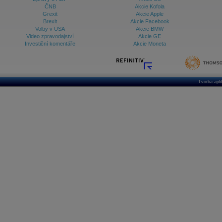
ČNB
Akcie Kofola
Grexit
Akcie Apple
Brexit
Akcie Facebook
Volby v USA
Akcie BMW
Video zpravodajství
Akcie GE
Investiční komentáře
Akcie Moneta
Tvorba apl