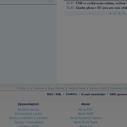
více...
15:57
ČNB ve vyčkávacím režimu, zvýšení s
15:31
Zásoby plynu v EU jsou pro toto obdo
1
2
3
4
O Patria.cz
|
Reklama
|
Mapa Stránek
|
Skupina Patria
|
Kariéra v Patrii
|
Podmínky uží
|
Cookies
|
|
RSS / XML
E-mail newsletter
SMS zpravod
Zpravodajství:
Akcie:
Akciové zprávy
Akcie ČEZ
Ekonomické zprávy
Akcie NWR
Zprávy o měnách a sazbách
Akcie Komerční banka
Zprávy o komoditách
Akcie Erste Bank
Zprávy o HDP
Akcie O2