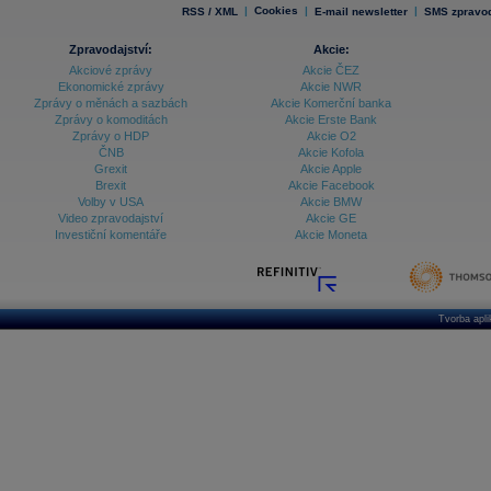
|
Cookies
|
|
RSS / XML
E-mail newsletter
SMS zpravod
Zpravodajství:
Akcie:
Akciové zprávy
Akcie ČEZ
Ekonomické zprávy
Akcie NWR
Zprávy o měnách a sazbách
Akcie Komerční banka
Zprávy o komoditách
Akcie Erste Bank
Zprávy o HDP
Akcie O2
ČNB
Akcie Kofola
Grexit
Akcie Apple
Brexit
Akcie Facebook
Volby v USA
Akcie BMW
Video zpravodajství
Akcie GE
Investiční komentáře
Akcie Moneta
Tvorba apl