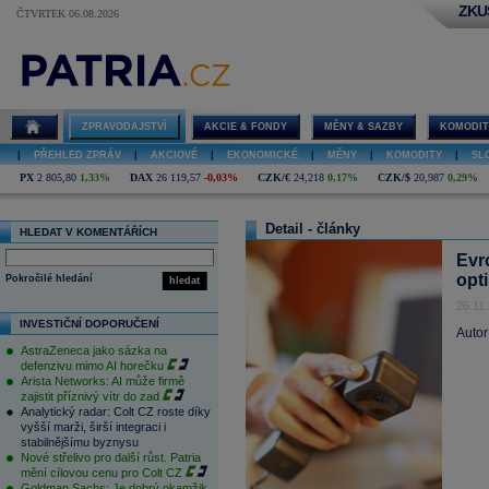
ZKU
ČTVRTEK 06.08.2026
ZPRAVODAJSTVÍ
AKCIE & FONDY
MĚNY & SAZBY
KOMODIT
|
PŘEHLED ZPRÁV
|
AKCIOVÉ
|
EKONOMICKÉ
|
MĚNY
|
KOMODITY
|
SL
PX
2 805,80
1,33%
DAX
26 119,57
-0,03%
CZK/€
24,218
0,17%
CZK/$
20,987
0,29%
Detail - články
HLEDAT V KOMENTÁŘÍCH
Evr
opt
Pokročilé hledání
hledat
26.11
INVESTIČNÍ DOPORUČENÍ
Autor
AstraZeneca jako sázka na
defenzivu mimo AI horečku
Arista Networks: AI může firmě
zajistit příznivý vítr do zad
Analytický radar: Colt CZ roste díky
vyšší marži, širší integraci i
stabilnějšímu byznysu
Nové střelivo pro další růst. Patria
mění cílovou cenu pro Colt CZ
Goldman Sachs: Je dobrý okamžik