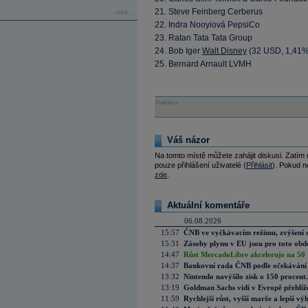
21. Steve Feinberg Cerberus
více...
22. Indra Nooyiová PepsiCo
23. Ratan Tata Tata Group
24. Bob Iger
Walt Disney
(
32
USD, 1,41%
25. Bernard Arnault LVMH
Reklama
Váš názor
Na tomto místě můžete zahájit diskusi. Zatím
pouze přihlášení uživatelé (
Přihlásit
). Pokud ne
zde
.
Aktuální komentáře
06.08.2026
15:57
ČNB ve vyčkávacím režimu, zvýšení s
15:31
Zásoby plynu v EU jsou pro toto obdo
14:47
Růst MercadoLibre akceleruje na 50 %
14:37
Bankovní rada ČNB podle očekávání 
13:32
Nintendo navýšilo zisk o 150 procen
13:19
Goldman Sachs vidí v Evropě přehlíže
11:59
Rychlejší růst, vyšší marže a lepší v